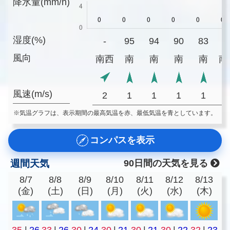
降水量(mm/h)
湿度(%)
-
95
94
90
83
7
風向
南西
南
南
南
南
南
風速(m/s)
2
1
1
1
1
※気温グラフは、表示期間の最高気温を赤、最低気温を青としています。
コンパスを表示
週間天気
90日間の天気を見る
8/7
8/8
8/9
8/10
8/11
8/12
8/13
(金)
(土)
(日)
(月)
(火)
(水)
(木)
35
|
26
33
|
26
30
|
24
30
|
21
30
|
21
30
|
22
32
|
23