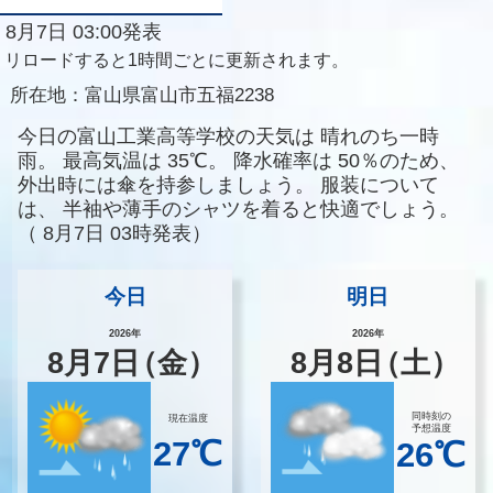
8月7日 03:00発表
リロードすると1時間ごとに更新されます。
所在地：
富山県富山市五福2238
今日の富山工業高等学校の天気は
晴れのち一時
雨。
最高気温は
35℃。
降水確率は
50％のため、
外出時には傘を持参しましょう。
服装について
は、
半袖や薄手のシャツを着ると快適でしょう。
（
8月7日 03時発表）
今日
明日
2026年
2026年
8
月
7
日
（金）
8
月
8
日
（土）
同時刻の
現在温度
予想温度
27℃
26℃