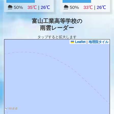
50%
35℃
|
26℃
50%
33℃
|
26℃
富山工業高等学校の
雨雲レーダー
タップすると拡大します
Leaflet
|
地理院タイル