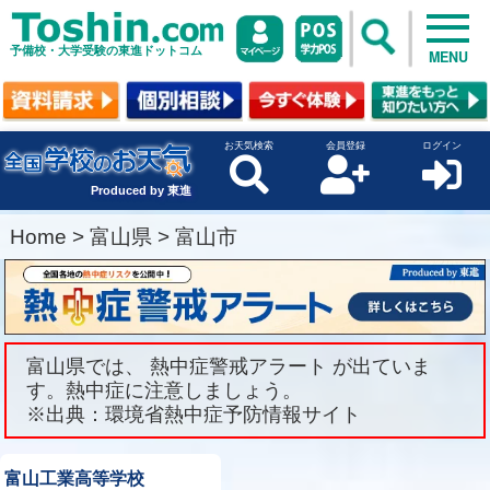
予備校・大学受験の東進ドットコム
MENU
お天気検索
会員登録
ログイン
Produced by 東進
Home
>
富山県
>
富山市
富山県では、 熱中症警戒アラート が出ていま
す。熱中症に注意しましょう。
※出典：環境省熱中症予防情報サイト
富山工業高等学校