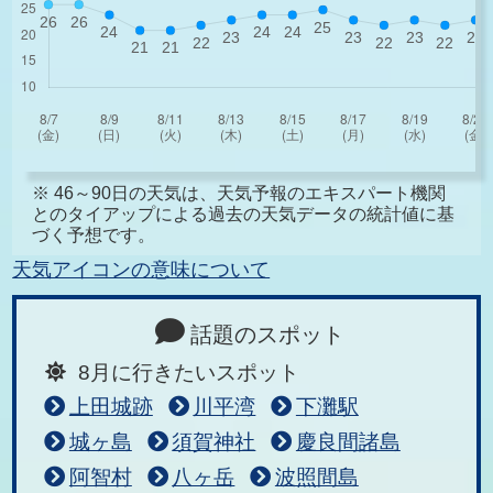
※ 46～90日の天気は、天気予報のエキスパート機関
とのタイアップによる過去の天気データの統計値に基
づく予想です。
天気アイコンの意味について
話題のスポット
8月に行きたいスポット
上田城跡
川平湾
下灘駅
城ヶ島
須賀神社
慶良間諸島
阿智村
八ヶ岳
波照間島