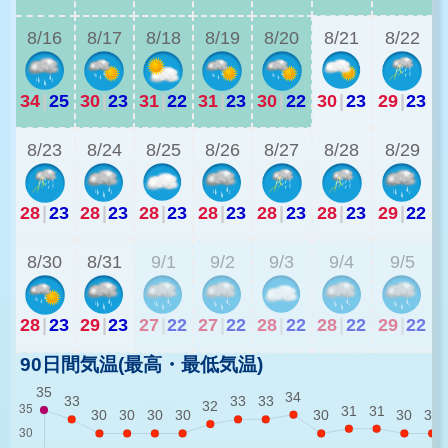
8/16
8/17
8/18
8/19
8/20
8/21
8/22
34
|
25
30
|
23
31
|
22
31
|
23
30
|
22
30
|
23
29
|
23
8/23
8/24
8/25
8/26
8/27
8/28
8/29
28
|
23
28
|
23
28
|
23
28
|
23
28
|
23
28
|
23
29
|
22
2
8/30
8/31
9/1
9/2
9/3
9/4
9/5
28
|
23
29
|
23
27
|
22
27
|
22
28
|
22
28
|
22
29
|
22
90日間気温(最高・最低気温)