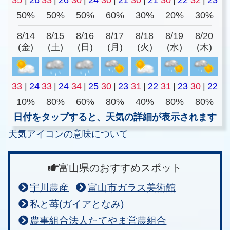
50%
50%
50%
60%
30%
20%
30%
8/14
8/15
8/16
8/17
8/18
8/19
8/20
(金)
(土)
(日)
(月)
(火)
(水)
(木)
33
|
24
33
|
24
34
|
25
30
|
23
31
|
22
31
|
23
30
|
22
10%
80%
60%
80%
40%
80%
80%
日付をタップすると、天気の詳細が表示されます
天気アイコンの意味について
富山県のおすすめスポット
宇川農産
富山市ガラス美術館
私と苺(ガイアとなみ)
農事組合法人たてやま営農組合