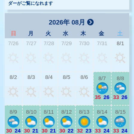
ダーがご覧になれます
2026年 08月
日
月
火
水
木
金
土
7/26
7/27
7/28
7/29
7/30
7/31
8/1
2
8/2
8/3
8/4
8/5
8/6
8/7
8/8
35
|
26
33
|
26
2
8/9
8/10
8/11
8/12
8/13
8/14
8/15
30
|
24
30
|
21
30
|
21
30
|
22
32
|
23
33
|
24
33
|
24
2