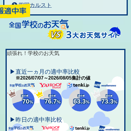
四国カルスト
頑張れ！学校のお天気
▶直近一ヵ月の適中率比較
※2026/07/07～2026/08/05集計の値
適中率
適中率
適中率
適中率
70
76.7
63.3
73.3
%
%
%
%
▶昨日の適中率比較