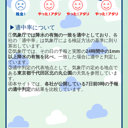
▶適中率について
①
気象庁では降水の有無の一致を適中としており、
各
社の「適中率」は気象庁による検証方法の基準に則り
算出しています。
②気象庁では、その日の予報と実際の
24時間中の1mm
以上降水の有無を比べ、
一致した場合に適中と判定し
ています。
③適中判定の代表地点として、気象庁の定める地点で
ある
東京都千代田区北の丸公園
の天気を参照していま
す。
④本サイトでは、
各社が公開している7日前0時の予報
の適中判定
の結果を比較しています。