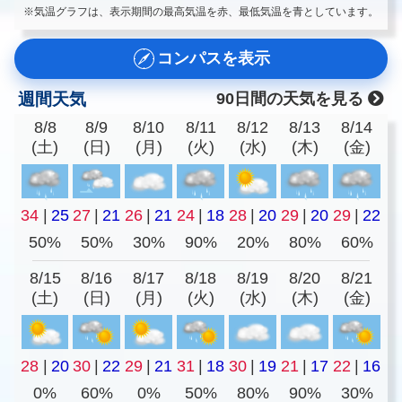
※気温グラフは、表示期間の最高気温を赤、最低気温を青としています。
コンパスを表示
週間天気
90日間の天気を見る
8/8
8/9
8/10
8/11
8/12
8/13
8/14
(土)
(日)
(月)
(火)
(水)
(木)
(金)
34
|
25
27
|
21
26
|
21
24
|
18
28
|
20
29
|
20
29
|
22
50%
50%
30%
90%
20%
80%
60%
8/15
8/16
8/17
8/18
8/19
8/20
8/21
(土)
(日)
(月)
(火)
(水)
(木)
(金)
28
|
20
30
|
22
29
|
21
31
|
18
30
|
19
21
|
17
22
|
16
0%
60%
0%
50%
80%
90%
30%