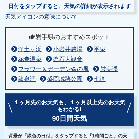
日付をタップすると、天気の詳細が表示されます
天気アイコンの意味について
岩手県のおすすめスポット
浄土ヶ浜
小岩井農場
平泉
花巻温泉
釜石大観音
フラワー＆ガーデン森の風
厳美渓
龍泉洞
盛岡城跡公園
七滝
１ヶ月先のお天気も、
１ヶ月以上先のお天気
もわかる!
90日間天気
背景が「緑色の日付」をタップすると「1時間ごと」の天