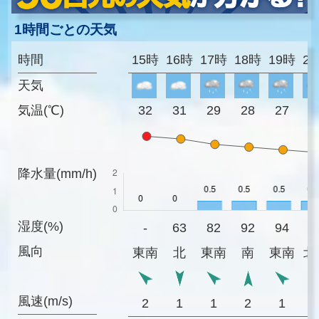
1時間ごとの天気
時間
15時
16時
17時
18時
19時
2
天気
気温(℃)
32
31
29
28
27
2
降水量(mm/h)
湿度(%)
-
63
82
92
94
9
風向
東南
北
東南
南
東南
北
風速(m/s)
2
1
1
2
1