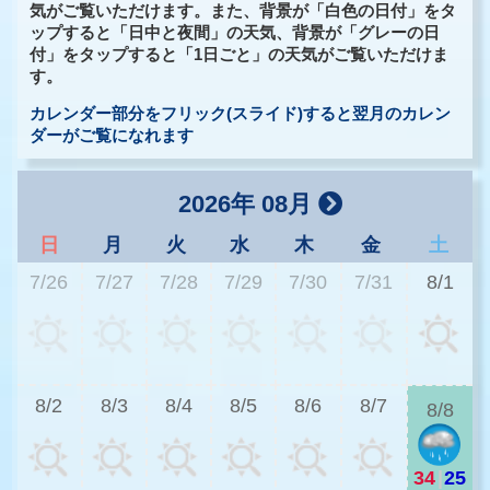
気がご覧いただけます。また、背景が「白色の日付」をタ
ップすると「日中と夜間」の天気、背景が「グレーの日
付」をタップすると「1日ごと」の天気がご覧いただけま
す。
カレンダー部分をフリック(スライド)すると翌月のカレン
ダーがご覧になれます
2026年 08月
日
月
火
水
木
金
土
7/26
7/27
7/28
7/29
7/30
7/31
8/1
2
8/2
8/3
8/4
8/5
8/6
8/7
8/8
34
|
25
2