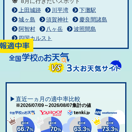
8月に行きたいスポット
上田城跡
川平湾
下灘駅
城ヶ島
須賀神社
慶良間諸島
阿智村
八ヶ岳
波照間島
四国カルスト
▶直近一ヵ月の適中率比較
※2026/07/09～2026/08/07集計の値
適中率
適中率
適中率
適中率
66.7
70
63.3
73.3
%
%
%
%