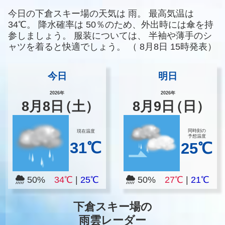
今日の下倉スキー場の天気は
雨。
最高気温は
34℃。
降水確率は
50％のため、外出時には傘を持
参しましょう。
服装については、
半袖や薄手のシ
ャツを着ると快適でしょう。
（
8月8日 15時発表）
今日
明日
2026年
2026年
8
月
8
日
（土）
8
月
9
日
（日）
同時刻の
現在温度
予想温度
31℃
25℃
50%
34℃
|
25℃
50%
27℃
|
21℃
下倉スキー場の
雨雲レーダー