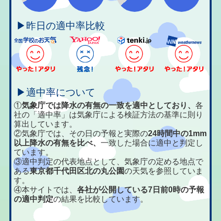
▶昨日の適中率比較
▶適中率について
①
気象庁では降水の有無の一致を適中としており、
各
社の「適中率」は気象庁による検証方法の基準に則り
算出しています。
②気象庁では、その日の予報と実際の
24時間中の1mm
以上降水の有無を比べ、
一致した場合に適中と判定し
ています。
③適中判定の代表地点として、気象庁の定める地点で
ある
東京都千代田区北の丸公園
の天気を参照していま
す。
④本サイトでは、
各社が公開している7日前0時の予報
の適中判定
の結果を比較しています。