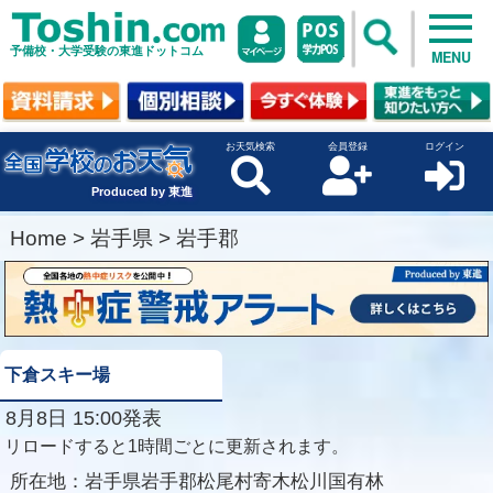
予備校・大学受験の東進ドットコム
MENU
お天気検索
会員登録
ログイン
Produced by 東進
Home
>
岩手県
>
岩手郡
下倉スキー場
8月8日 15:00発表
リロードすると1時間ごとに更新されます。
所在地：
岩手県岩手郡松尾村寄木松川国有林