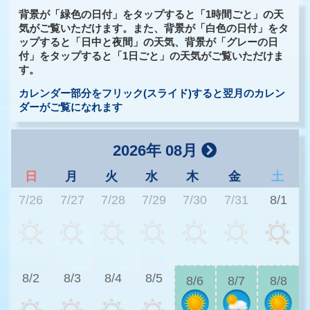
背景が「緑色の日付」をタップすると「1時間ごと」の天
気がご覧いただけます。また、背景が「白色の日付」をタ
ップすると「日中と夜間」の天気、背景が「グレーの日
付」をタップすると「1日ごと」の天気がご覧いただけま
す。
カレンダー部分をフリック(スライド)すると翌月のカレン
ダーがご覧になれます
2026年 08月
日
月
火
水
木
金
土
7/26
7/27
7/28
7/29
7/30
7/31
8/1
2
8/2
8/3
8/4
8/5
8/6
8/7
8/8