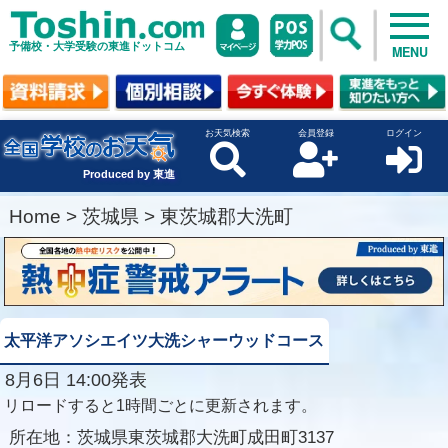
予備校・大学受験の東進ドットコム
MENU
お天気検索
会員登録
ログイン
Produced by 東進
Home
>
茨城県
>
東茨城郡大洗町
太平洋アソシエイツ大洗シャーウッドコース
8月6日 14:00発表
リロードすると1時間ごとに更新されます。
所在地：
茨城県東茨城郡大洗町成田町3137