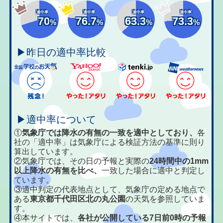
適中率
適中率
適中率
適中率
70
76.7
63.3
73.3
%
%
%
%
▶昨日の適中率比較
▶適中率について
①
気象庁では降水の有無の一致を適中としており、
各
社の「適中率」は気象庁による検証方法の基準に則り
算出しています。
②気象庁では、その日の予報と実際の
24時間中の1mm
以上降水の有無を比べ、
一致した場合に適中と判定し
ています。
③適中判定の代表地点として、気象庁の定める地点で
ある
東京都千代田区北の丸公園
の天気を参照していま
す。
④本サイトでは、
各社が公開している7日前0時の予報