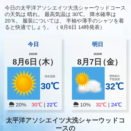
今日の太平洋アソシエイツ大洗シャーウッドコース
の天気は
晴れ。
最高気温は
30℃。
降水確率は
20％。
服装については、
半袖や薄手のシャツを着
ると快適でしょう。
（
8月6日 14時発表）
今日
明日
2026年
2026年
8
月
6
日
（木）
8
月
7
日
（金）
同時刻の
現在温度
予想温度
30℃
32℃
20%
30℃
|
22℃
10%
32℃
|
24℃
太平洋アソシエイツ大洗シャーウッドコ
ースの