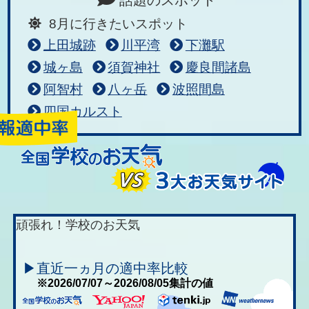
8月に行きたいスポット
上田城跡
川平湾
下灘駅
城ヶ島
須賀神社
慶良間諸島
阿智村
八ヶ岳
波照間島
四国カルスト
頑張れ！学校のお天気
▶直近一ヵ月の適中率比較
※2026/07/07～2026/08/05集計の値