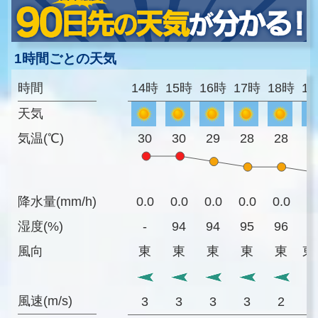
1時間ごとの天気
時間
14時
15時
16時
17時
18時
1
天気
気温(℃)
30
30
29
28
28
2
降水量(mm/h)
0.0
0.0
0.0
0.0
0.0
0
湿度(%)
-
94
94
95
96
9
風向
東
東
東
東
東
東
風速(m/s)
3
3
3
3
2