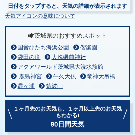
日付をタップすると、天気の詳細が表示されます
天気アイコンの意味について
茨城県のおすすめスポット
国営ひたち海浜公園
偕楽園
袋田の滝
大洗磯前神社
アクアワールド茨城県大洗水族館
鹿島神宮
牛久大仏
竜神大吊橋
霞ヶ浦
筑波山
１ヶ月先のお天気も、
１ヶ月以上先のお天気
もわかる!
90日間天気