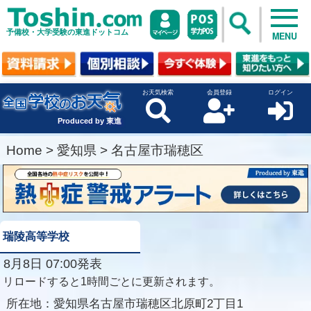
予備校・大学受験の東進ドットコム
MENU
お天気検索
会員登録
ログイン
Produced by 東進
Home
>
愛知県
>
名古屋市瑞穂区
瑞陵高等学校
8月8日 07:00発表
リロードすると1時間ごとに更新されます。
所在地：
愛知県名古屋市瑞穂区北原町2丁目1