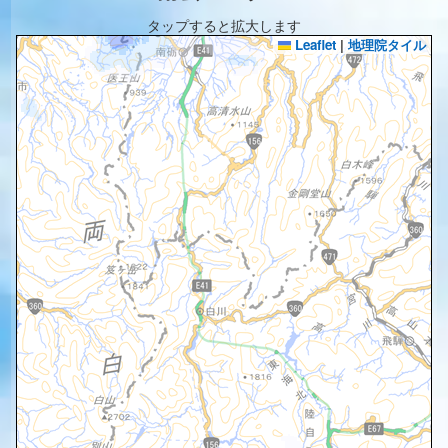
タップすると拡大します
Leaflet
|
地理院タイル