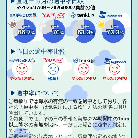
▶直近一ヵ月の適中率比較
※2026/07/09～2026/08/07集計の値
適中率
適中率
適中率
適中率
66.7
70
63.3
73.3
%
%
%
%
▶昨日の適中率比較
▶適中率について
①
気象庁では降水の有無の一致を適中としており、
各
社の「適中率」は気象庁による検証方法の基準に則り
算出しています。
②気象庁では、その日の予報と実際の
24時間中の1mm
以上降水の有無を比べ、
一致した場合に適中と判定し
ています。
③適中判定の代表地点として、気象庁の定める地点で