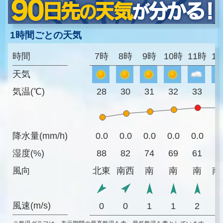
1時間ごとの天気
時間
7時
8時
9時
10時
11時
1
天気
気温(℃)
28
30
31
32
33
3
降水量(mm/h)
0.0
0.0
0.0
0.0
0.0
0
湿度(%)
88
82
74
69
61
5
風向
北東
南西
南
南
南
南
風速(m/s)
0
0
1
1
2