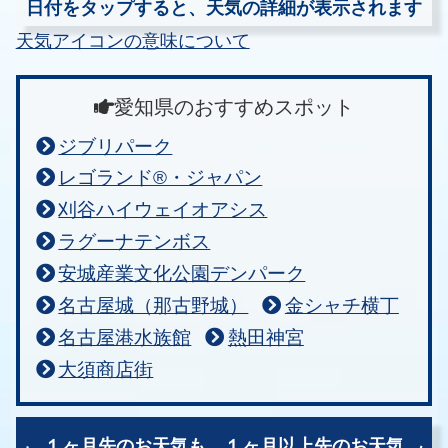
日付をタップすると、天気の詳細が表示されます
天気アイコンの意味について
愛知県のおすすめスポット
ジブリパーク
レゴランド®・ジャパン
刈谷ハイウェイオアシス
ラグーナテンボス
安城産業文化公園デンパーク
名古屋城（那古野城）
金シャチ横丁
名古屋港水族館
熱田神宮
大須商店街
１ヶ月先のお天気も、
１ヶ月以上先のお天気