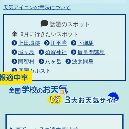
天気アイコンの意味について
話題のスポット
8月に行きたいスポット
上田城跡
川平湾
下灘駅
城ヶ島
須賀神社
慶良間諸島
阿智村
八ヶ岳
波照間島
四国カルスト