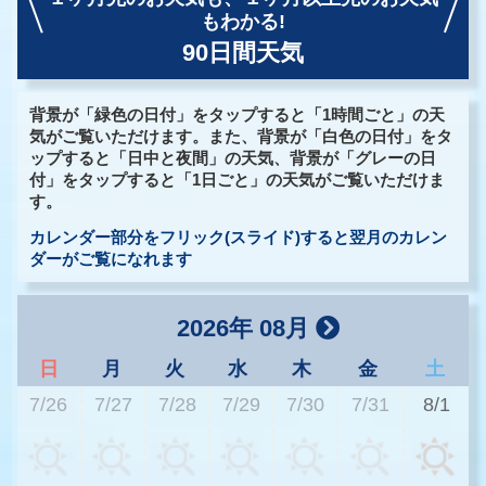
もわかる!
90日間天気
背景が「緑色の日付」をタップすると「1時間ごと」の天
気がご覧いただけます。また、背景が「白色の日付」をタ
ップすると「日中と夜間」の天気、背景が「グレーの日
付」をタップすると「1日ごと」の天気がご覧いただけま
す。
カレンダー部分をフリック(スライド)すると翌月のカレン
ダーがご覧になれます
2026年 08月
日
月
火
水
木
金
土
7/26
7/27
7/28
7/29
7/30
7/31
8/1
3