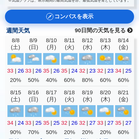
※気温グラフは、表示期間の最高気温を赤、最低気温を青としています。
コンパスを表示
週間天気
90日間の天気を見る
8/8
8/9
8/10
8/11
8/12
8/13
8/14
(土)
(日)
(月)
(火)
(水)
(木)
(金)
33
|
26
33
|
26
35
|
26
35
|
24
32
|
23
32
|
23
34
|
25
20%
50%
40%
60%
80%
60%
60%
8/15
8/16
8/17
8/18
8/19
8/20
8/21
(土)
(日)
(月)
(火)
(水)
(木)
(金)
34
|
24
33
|
25
35
|
25
32
|
26
32
|
27
33
|
27
35
|
27
90%
70%
50%
20%
20%
20%
60%