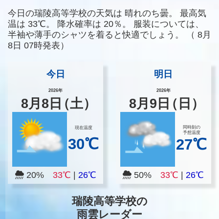
今日の瑞陵高等学校の天気は
晴れのち曇。
最高気
温は
33℃。
降水確率は
20％。
服装については、
半袖や薄手のシャツを着ると快適でしょう。
（
8月
8日 07時発表）
今日
明日
2026年
2026年
8
月
8
日
（土）
8
月
9
日
（日）
同時刻の
現在温度
予想温度
30℃
27℃
20%
33℃
|
26℃
50%
33℃
|
26℃
瑞陵高等学校の
雨雲レーダー