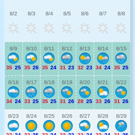
8/2
8/3
8/4
8/5
8/6
8/7
8/8
3
8/9
8/10
8/11
8/12
8/13
8/14
8/15
35
|
25
35
|
26
35
|
24
31
|
23
32
|
23
34
|
24
35
|
25
3
8/16
8/17
8/18
8/19
8/20
8/21
8/22
34
|
24
33
|
25
35
|
25
31
|
26
28
|
25
33
|
26
31
|
26
2
8/23
8/24
8/25
8/26
8/27
8/28
8/29
32
|
24
33
|
25
33
|
24
32
|
23
33
|
24
32
|
24
31
|
25
2