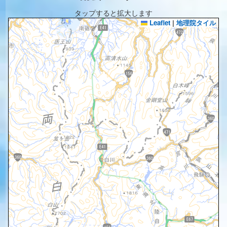
タップすると拡大します
Leaflet
|
地理院タイル