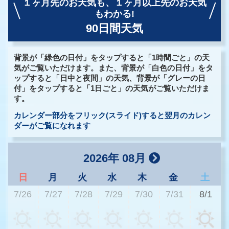
１ヶ月先のお天気も、
１ヶ月以上先のお天気
もわかる!
90日間天気
背景が「緑色の日付」をタップすると「1時間ごと」の天
気がご覧いただけます。また、背景が「白色の日付」をタ
ップすると「日中と夜間」の天気、背景が「グレーの日
付」をタップすると「1日ごと」の天気がご覧いただけま
す。
カレンダー部分をフリック(スライド)すると翌月のカレン
ダーがご覧になれます
2026年 08月
日
月
火
水
木
金
土
7/26
7/27
7/28
7/29
7/30
7/31
8/1
3