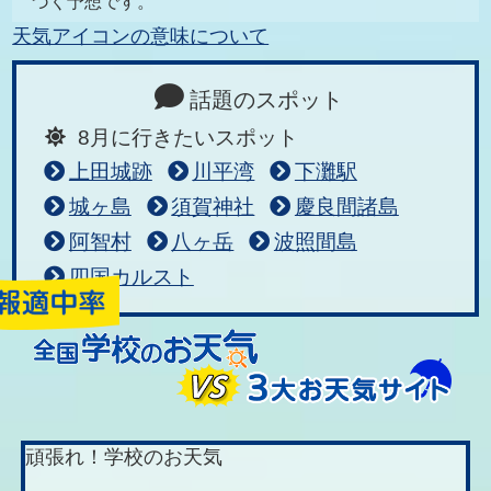
づく予想です。
天気アイコンの意味について
話題のスポット
8月に行きたいスポット
上田城跡
川平湾
下灘駅
城ヶ島
須賀神社
慶良間諸島
阿智村
八ヶ岳
波照間島
四国カルスト
頑張れ！学校のお天気