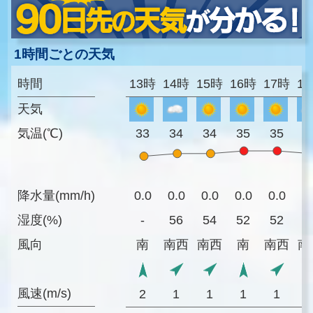
1時間ごとの天気
時間
13時
14時
15時
16時
17時
1
天気
気温(℃)
33
34
34
35
35
3
降水量(mm/h)
0.0
0.0
0.0
0.0
0.0
0
湿度(%)
-
56
54
52
52
5
風向
南
南西
南西
南
南西
南
風速(m/s)
2
1
1
1
1