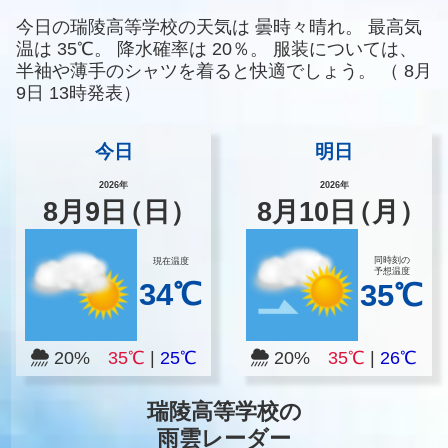
今日の瑞陵高等学校の天気は
曇時々晴れ。
最高気
温は
35℃。
降水確率は
20％。
服装については、
半袖や薄手のシャツを着ると快適でしょう。
（
8月
9日 13時発表）
今日
明日
2026年
2026年
8
月
9
日
（日）
8
月
10
日
（月）
同時刻の
現在温度
予想温度
34℃
35℃
20%
35℃
|
25℃
20%
35℃
|
26℃
瑞陵高等学校の
雨雲レーダー