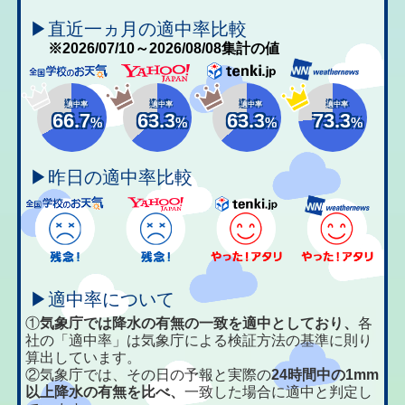
▶直近一ヵ月の適中率比較
※2026/07/10～2026/08/08集計の値
適中率
適中率
適中率
適中率
66.7
63.3
63.3
73.3
%
%
%
%
▶昨日の適中率比較
▶適中率について
①
気象庁では降水の有無の一致を適中としており、
各
社の「適中率」は気象庁による検証方法の基準に則り
算出しています。
②気象庁では、その日の予報と実際の
24時間中の1mm
以上降水の有無を比べ、
一致した場合に適中と判定し