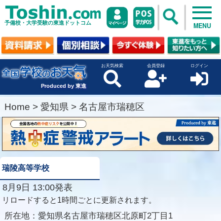
予備校・大学受験の東進ドットコム
MENU
お天気検索
会員登録
ログイン
Produced by 東進
Home
>
愛知県
>
名古屋市瑞穂区
瑞陵高等学校
8月9日 13:00発表
リロードすると1時間ごとに更新されます。
所在地：
愛知県名古屋市瑞穂区北原町2丁目1