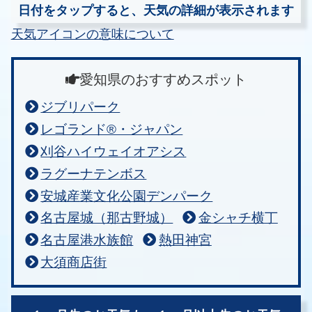
日付をタップすると、天気の詳細が表示されます
天気アイコンの意味について
愛知県のおすすめスポット
ジブリパーク
レゴランド®・ジャパン
刈谷ハイウェイオアシス
ラグーナテンボス
安城産業文化公園デンパーク
名古屋城（那古野城）
金シャチ横丁
名古屋港水族館
熱田神宮
大須商店街