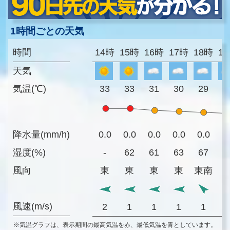
1時間ごとの天気
時間
14時
15時
16時
17時
18時
1
天気
気温(℃)
33
33
31
30
29
2
降水量(mm/h)
0.0
0.0
0.0
0.0
0.0
0
湿度(%)
-
62
61
63
67
6
風向
東
東
東
東
東南
風速(m/s)
2
1
1
1
1
※気温グラフは、表示期間の最高気温を赤、最低気温を青としています。