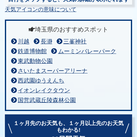
天気アイコンの意味について
埼玉県のおすすめスポット
川越
長瀞
三峯神社
鉄道博物館
ムーミンバレーパーク
東武動物公園
さいたまスーパーアリーナ
西武園ゆうえんち
イオンレイクタウン
国営武蔵丘陵森林公園
１ヶ月先のお天気も、
１ヶ月以上先のお天気
もわかる!