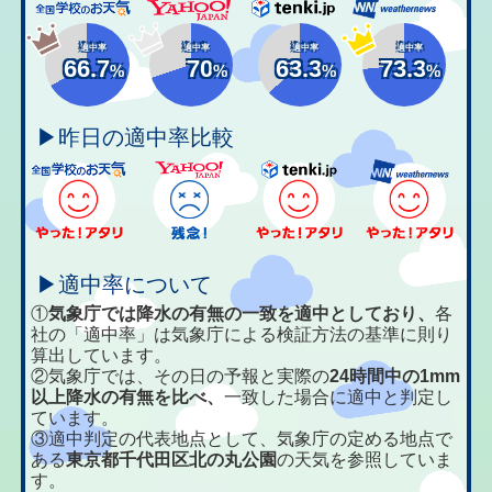
適中率
適中率
適中率
適中率
66.7
70
63.3
73.3
%
%
%
%
▶昨日の適中率比較
▶適中率について
①
気象庁では降水の有無の一致を適中としており、
各
社の「適中率」は気象庁による検証方法の基準に則り
算出しています。
②気象庁では、その日の予報と実際の
24時間中の1mm
以上降水の有無を比べ、
一致した場合に適中と判定し
ています。
③適中判定の代表地点として、気象庁の定める地点で
ある
東京都千代田区北の丸公園
の天気を参照していま
す。