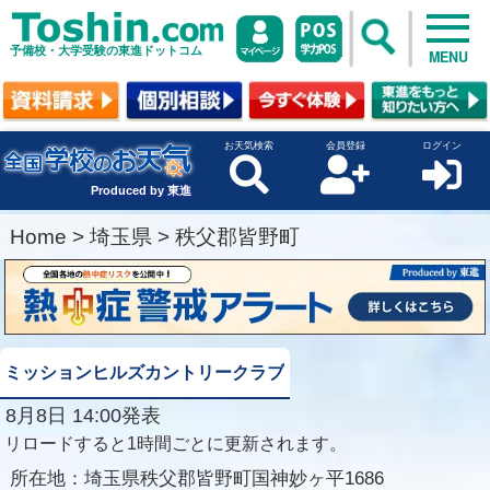
予備校・大学受験の東進ドットコム
MENU
お天気検索
会員登録
ログイン
Produced by 東進
Home
>
埼玉県
>
秩父郡皆野町
ミッションヒルズカントリークラブ
8月8日 14:00発表
リロードすると1時間ごとに更新されます。
所在地：
埼玉県秩父郡皆野町国神妙ヶ平1686