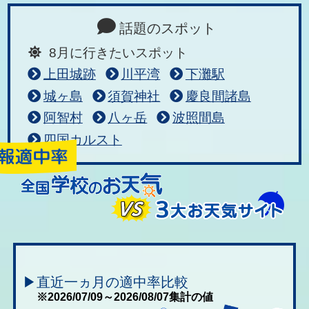
話題のスポット
8月に行きたいスポット
上田城跡
川平湾
下灘駅
城ヶ島
須賀神社
慶良間諸島
阿智村
八ヶ岳
波照間島
四国カルスト
▶直近一ヵ月の適中率比較
※2026/07/09～2026/08/07集計の値