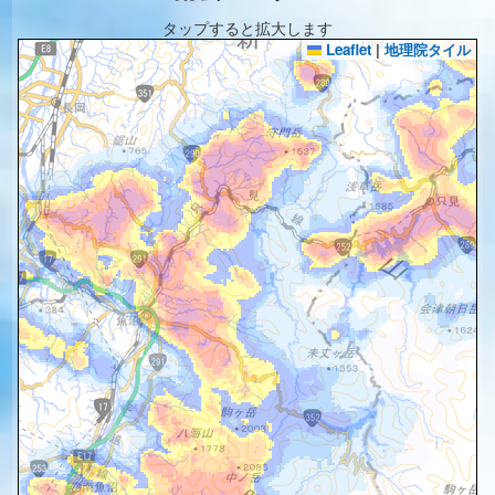
タップすると拡大します
Leaflet
|
地理院タイル