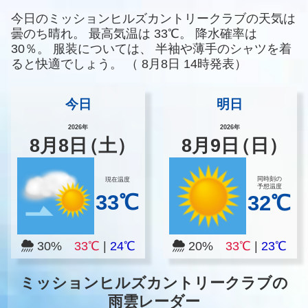
今日のミッションヒルズカントリークラブの天気は
曇のち晴れ。
最高気温は
33℃。
降水確率は
30％。
服装については、
半袖や薄手のシャツを着
ると快適でしょう。
（
8月8日 14時発表）
今日
明日
2026年
2026年
8
月
8
日
（土）
8
月
9
日
（日）
同時刻の
現在温度
予想温度
33℃
32℃
30%
33℃
|
24℃
20%
33℃
|
23℃
ミッションヒルズカントリークラブの
雨雲レーダー