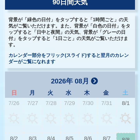
90日間天気
背景が「緑色の日付」をタップすると「1時間ごと」の天
気がご覧いただけます。また、背景が「白色の日付」をタ
ップすると「日中と夜間」の天気、背景が「グレーの日
付」をタップすると「1日ごと」の天気がご覧いただけま
す。
カレンダー部分をフリック(スライド)すると翌月のカレン
ダーがご覧になれます
2026年 08月
日
月
火
水
木
金
土
7/26
7/27
7/28
7/29
7/30
7/31
8/1
2
8/2
8/3
8/4
8/5
8/6
8/7
8/8