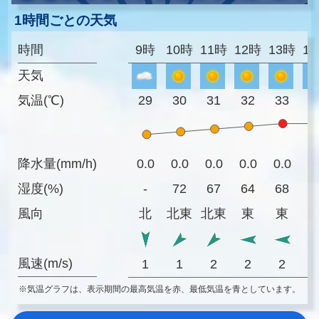
1時間ごとの天気
時間
9時
10時
11時
12時
13時
1
天気
気温(℃)
29
30
31
32
33
3
降水量(mm/h)
0.0
0.0
0.0
0.0
0.0
0
湿度(%)
-
72
67
64
68
6
風向
北
北東
北東
東
東
風速(m/s)
1
1
2
2
2
※気温グラフは、表示期間の最高気温を赤、最低気温を青としています。