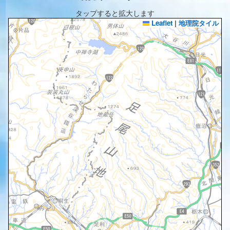
タップすると拡大します
Leaflet
|
地理院タイル