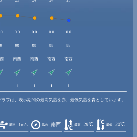
5
25
24
24
23
.0
0.0
0.0
0.0
0.0
9
99
99
99
99
西
南西
南西
南西
南西
1
1
1
1
1
グラフは、表示期間の最高気温を赤、最低気温を青としています。
南西
29℃
20℃
1m/s
風速
風向
最高
最低