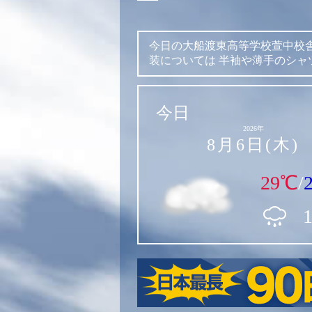
今日の大船渡東高等学校萱中校
装については
半袖や薄手のシャ
今日
2026年
8月6日(木)
29℃
/