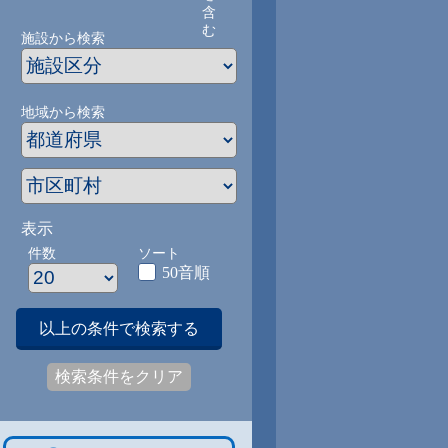
含
む
施設から検索
地域から検索
表示
件数
ソート
50音順
以上の条件で検索する
検索条件をクリア