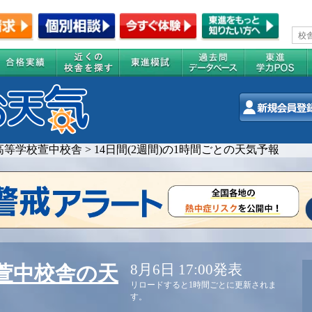
高等学校萱中校舎
>
14日間(2週間)の1時間ごとの天気予報
8月6日 17:00発表
萱中校舎の天
リロードすると1時間ごとに更新されま
す。