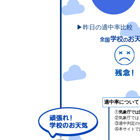
▶昨日の適中率比較
適中率について
①
気象庁では
②気象庁では
③適中判定の
④本サイトで