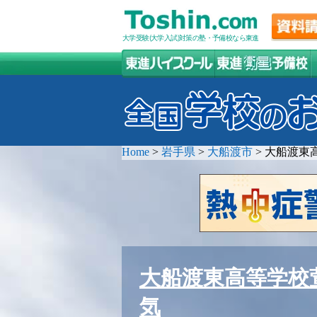
大学受験(大学入試)対策の塾・予備校なら東進
Home
>
岩手県
>
大船渡市
>
大船渡東
大船渡東高等学校
気