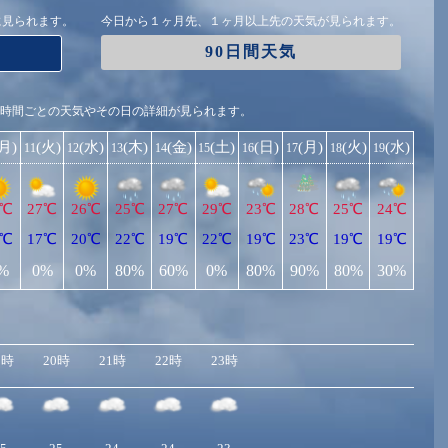
に見られます。
今日から１ヶ月先、１ヶ月以上先の天気が見られます。
90日間天気
1時間ごとの天気やその日の詳細が見られます。
(月)
(火)
(水)
(木)
(金)
(土)
(日)
(月)
(火)
(水)
11
12
13
14
15
16
17
18
19
7℃
27℃
26℃
25℃
27℃
29℃
23℃
28℃
25℃
24℃
7℃
17℃
20℃
22℃
19℃
22℃
19℃
23℃
19℃
19℃
%
0%
0%
80%
60%
0%
80%
90%
80%
30%
9時
20時
21時
22時
23時