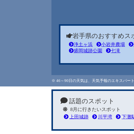
岩手県のおすすめス
浄土ヶ浜
小岩井農場
盛岡城跡公園
七滝
※ 46～90日の天気は、天気予報のエキスパ
話題のスポット
8月に行きたいスポット
上田城跡
川平湾
下灘