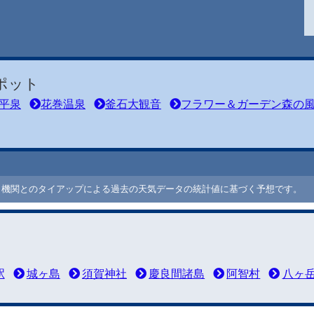
ポット
平泉
花巻温泉
釜石大観音
フラワー＆ガーデン森の
ート機関とのタイアップによる過去の天気データの統計値に基づく予想です。
駅
城ヶ島
須賀神社
慶良間諸島
阿智村
八ヶ