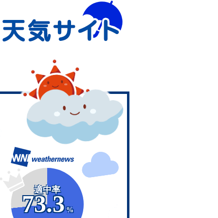
適中率
73.3
%