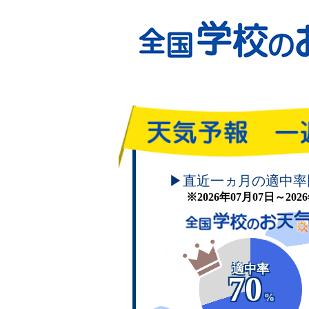
頑張れ！学校のお天気
▶直近一ヵ月の適中率
※2026年07月07日～20
適中率
70
%