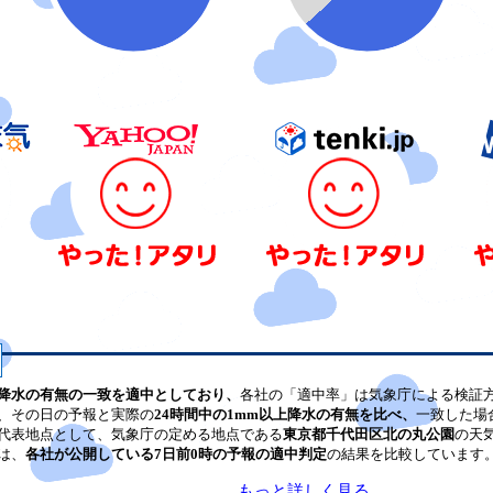
降水の有無の一致を適中としており、
各社の「適中率」は気象庁による検証
、その日の予報と実際の
24時間中の1mm以上降水の有無を比べ、
一致した場
代表地点として、気象庁の定める地点である
東京都千代田区北の丸公園
の天
は、
各社が公開している7日前0時の予報の適中判定
の結果を比較しています
もっと詳しく見る