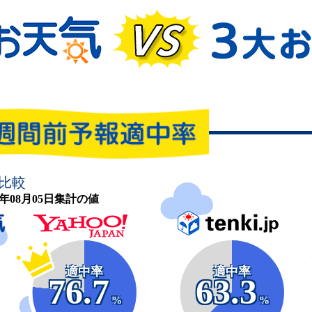
比較
26年08月05日集計の値
適中率
適中率
76.7
63.3
%
%