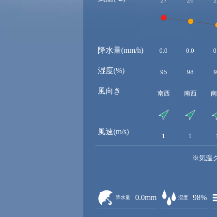
27
26
2
降水量(mm/h)
0.0
0.0
0
湿度(%)
95
98
9
風向き
南西
南西
南
風速(m/s)
1
1
※気温
0.0mm
98%
降水量
湿度