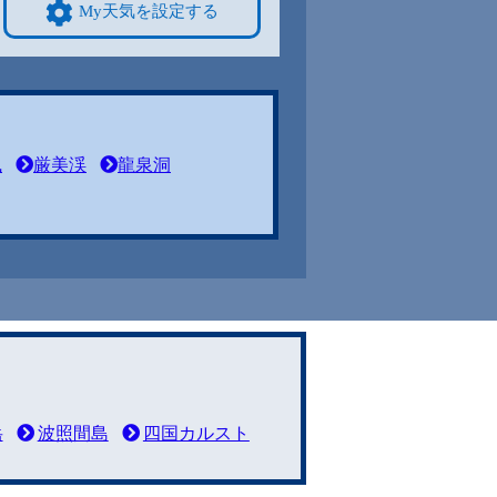
My天気を設定する
風
厳美渓
龍泉洞
岳
波照間島
四国カルスト