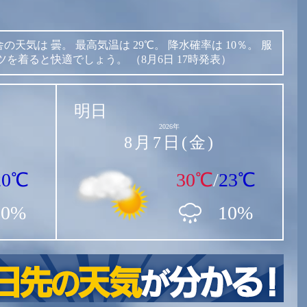
舎の天気は
曇。
最高気温は
29℃。
降水確率は
10％。
服
ツを着ると快適でしょう。
（8月6日 17時発表）
明日
2026年
8月7日(金)
20℃
30℃
/
23℃
10%
10%