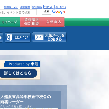
全国統一ﾃｽﾄ
企業案内
採用情報
ｻｲﾄﾏｯﾌﾟ
ﾆｭｰｽﾘﾘｰｽ
大船渡東高等学校萱中校舎の
雨雲レーダー
クリックすると拡大します