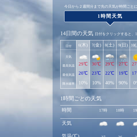
今日から２週間分まで先の天気が時間ごと
1時間天気
14日間の天気
日付をクリックすると、
(木)
(金)
(土)
(日)
6
7
8
9
10
日付
天気
29℃
30℃
29℃
27℃
2
最高気温
20℃
23℃
22℃
19℃
1
最低気温
10%
10%
40%
90%
0
降水確率
1時間ごとの天気
時間
17時
18時
1
天気
気温(℃)