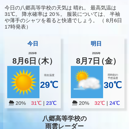
今日の八郷高等学校の天気は
晴れ。
最高気温は
31℃。
降水確率は
20％。
服装については、
半袖
や薄手のシャツを着ると快適でしょう。
（
8月6日
17時発表）
今日
明日
2026年
2026年
8
月
6
日
（木）
8
月
7
日
（金）
同時刻の
現在温度
予想温度
29℃
30℃
20%
31℃
|
23℃
20%
32℃
|
24℃
八郷高等学校の
雨雲レーダー