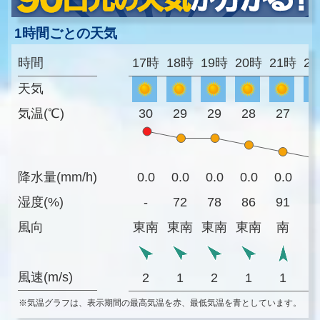
1時間ごとの天気
時間
17時
18時
19時
20時
21時
2
天気
気温(℃)
30
29
29
28
27
2
降水量(mm/h)
0.0
0.0
0.0
0.0
0.0
0
湿度(%)
-
72
78
86
91
9
風向
東南
東南
東南
東南
南
風速(m/s)
2
1
2
1
1
※気温グラフは、表示期間の最高気温を赤、最低気温を青としています。