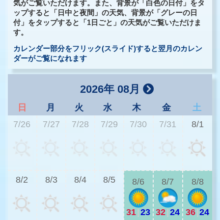
気がご覧いただけます。また、背景が「白色の日付」をタ
ップすると「日中と夜間」の天気、背景が「グレーの日
付」をタップすると「1日ごと」の天気がご覧いただけま
す。
カレンダー部分をフリック(スライド)すると翌月のカレン
ダーがご覧になれます
2026年 08月
日
月
火
水
木
金
土
7/26
7/27
7/28
7/29
7/30
7/31
8/1
3
8/2
8/3
8/4
8/5
8/6
8/7
8/8
31
|
23
32
|
24
36
|
24
2