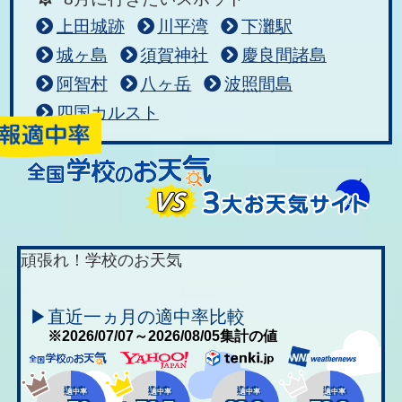
上田城跡
川平湾
下灘駅
城ヶ島
須賀神社
慶良間諸島
阿智村
八ヶ岳
波照間島
四国カルスト
頑張れ！学校のお天気
▶直近一ヵ月の適中率比較
※2026/07/07～2026/08/05集計の値
適中率
適中率
適中率
適中率