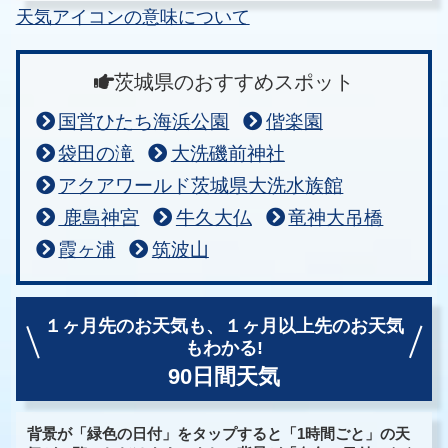
天気アイコンの意味について
茨城県のおすすめスポット
国営ひたち海浜公園
偕楽園
袋田の滝
大洗磯前神社
アクアワールド茨城県大洗水族館
鹿島神宮
牛久大仏
竜神大吊橋
霞ヶ浦
筑波山
１ヶ月先のお天気も、
１ヶ月以上先のお天気
もわかる!
90日間天気
背景が「緑色の日付」をタップすると「1時間ごと」の天