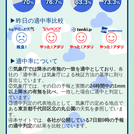
70
76.7
63.3
73.3
%
%
%
%
▶昨日の適中率比較
▶適中率について
①
気象庁では降水の有無の一致を適中としており、
各
社の「適中率」は気象庁による検証方法の基準に則り
算出しています。
②気象庁では、その日の予報と実際の
24時間中の1mm
以上降水の有無を比べ、
一致した場合に適中と判定し
ています。
③適中判定の代表地点として、気象庁の定める地点で
ある
東京都千代田区北の丸公園
の天気を参照していま
す。
④本サイトでは、
各社が公開している7日前0時の予報
の適中判定
の結果を比較しています。