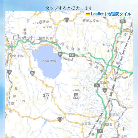
タップすると拡大します
Leaflet
|
地理院タイル