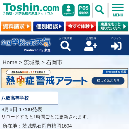
予備校・大学受験の東進ドットコム
MENU
お天気検索
会員登録
ログイン
Produced by 東進
Home
>
茨城県
>
石岡市
八郷高等学校
8月6日 17:00発表
リロードすると1時間ごとに更新されます。
所在地：
茨城県石岡市柿岡1604