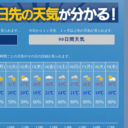
に見られます。
今日から１ヶ月先、１ヶ月以上先の天気が見られます。
90日間天気
1時間ごとの天気やその日の詳細が見られます。
(月)
(火)
(水)
(木)
(金)
(土)
(日)
(月)
(火)
(水)
11
12
13
14
15
16
17
18
19
1℃
31℃
27℃
26℃
26℃
33℃
27℃
26℃
29℃
30℃
2℃
20℃
20℃
19℃
22℃
24℃
21℃
20℃
19℃
20℃
0%
50%
30%
60%
60%
60%
80%
90%
80%
60%
10時
11時
12時
13時
14時
15時
16時
17時
18