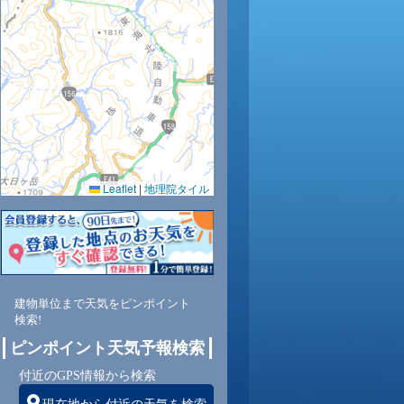
30
28
28
27
26
0.0
0.0
0.0
0.0
0.0
Leaflet
|
地理院タイル
88
90
92
93
92
東
東南
東南
東南
東南
南
建物単位まで天気をピンポイント
検索!
1
1
1
1
1
ピンポイント天気予報検索
付近のGPS情報から検索