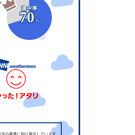
適中率
70
%
方法の基準に則り算出しています。