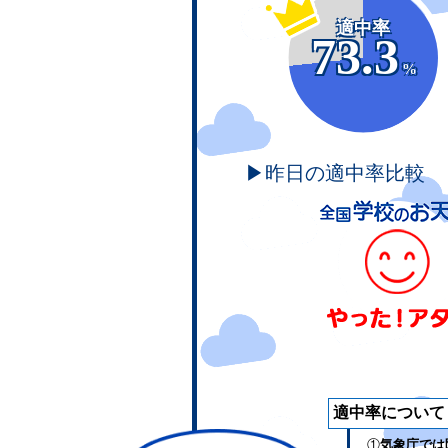
適中率
73.3
%
▶昨日の適中率比較
適中率について
①
気象庁では