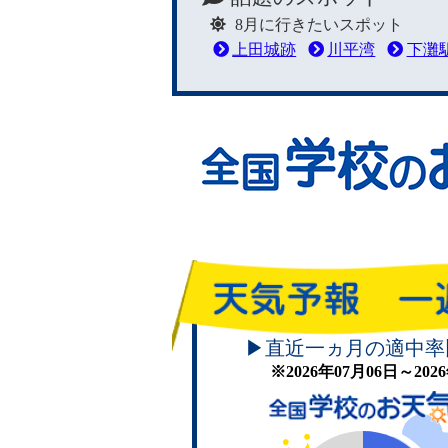
8月に行きたいスポット
上田城跡
川平湾
下灘
▶直近一ヵ月の適中率
※2026年07月06日～20