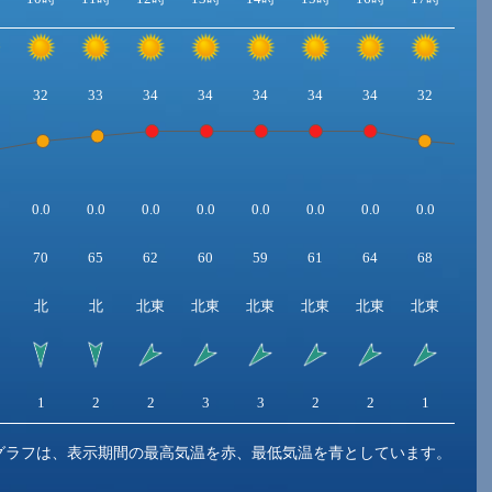
32
33
34
34
34
34
34
32
31
0.0
0.0
0.0
0.0
0.0
0.0
0.0
0.0
0.0
70
65
62
60
59
61
64
68
75
北
北
北東
北東
北東
北東
北東
北東
北
1
2
2
3
3
2
2
1
1
グラフは、表示期間の最高気温を赤、最低気温を青としています。