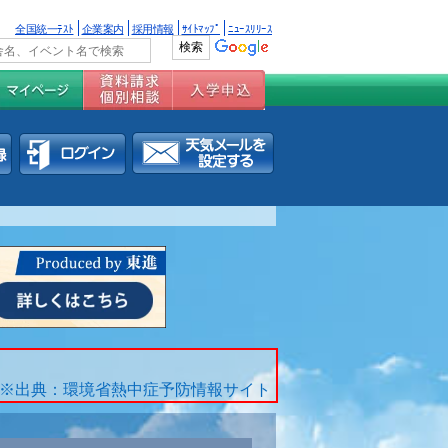
全国統一ﾃｽﾄ
企業案内
採用情報
ｻｲﾄﾏｯﾌﾟ
ﾆｭｰｽﾘﾘｰｽ
※出典：環境省熱中症予防情報サイト