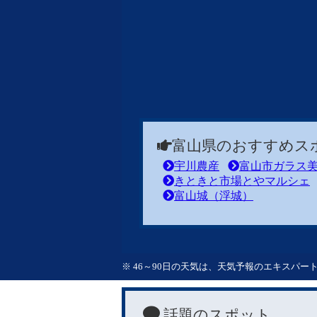
富山県のおすすめス
宇川農産
富山市ガラス
きときと市場とやマルシェ
富山城（浮城）
※ 46～90日の天気は、天気予報のエキスパ
話題のスポット