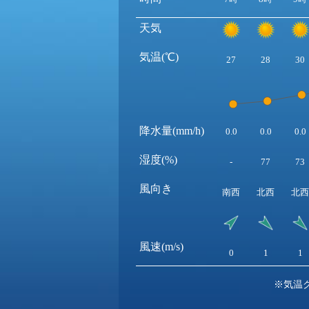
天気
気温(℃)
27
28
30
降水量(mm/h)
0.0
0.0
0.0
湿度(%)
-
77
73
風向き
南西
北西
北西
風速(m/s)
0
1
1
※気温