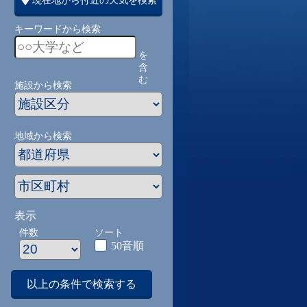
現在地から付近の天気を検索
キーワードから検索
を
含
む
施設から検索
地域から検索
表示
件数
ソート
50音順
以上の条件で検索する