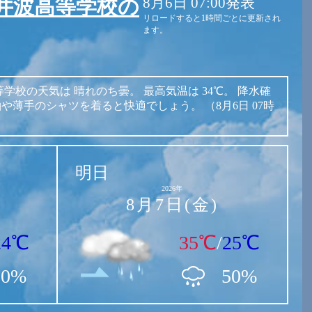
8月6日 07:00発表
井波高等学校の
リロードすると1時間ごとに更新され
ます。
等学校の天気は
晴れのち曇。
最高気温は
34℃。
降水確
袖や薄手のシャツを着ると快適でしょう。
（8月6日 07時
明日
2026年
8月7日(金)
24℃
35℃
/
25℃
20%
50%