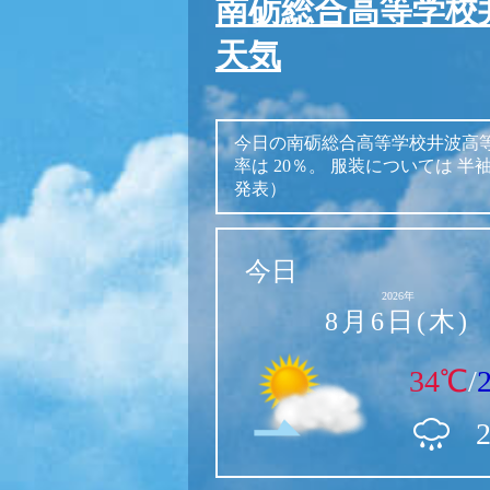
南砺総合高等学校
天気
今日の南砺総合高等学校井波高
率は
20％。
服装については
半
発表）
今日
2026年
8月6日(木)
34℃
/