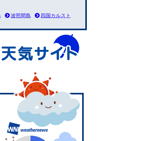
岳
波照間島
四国カルスト