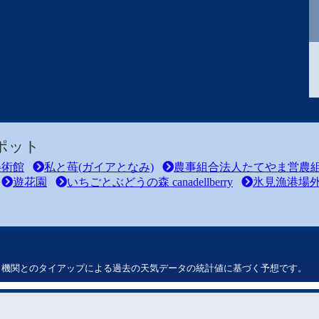
ポット
美術館
私と苺(ガイアとなみ)
農事組合法人たてやま営農
遊花園
いちごとぶどうの森 canadellberry
氷見漁港場外
ート機関とのタイアップによる過去の天気データの統計値に基づく予想です。