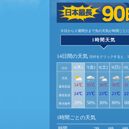
今日から２週間分まで先の天気が時間ごと
1時間天気
14日間の天気
日付をクリックすると、
(木)
(金)
(土)
(日)
6
7
8
9
10
日付
天気
34℃
35℃
30℃
30℃
3
最高気温
24℃
25℃
23℃
23℃
2
最低気温
20%
50%
30%
80%
6
降水確率
1時間ごとの天気
時間
7時
8時
9時