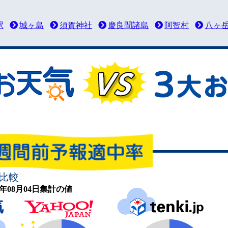
駅
城ヶ島
須賀神社
慶良間諸島
阿智村
八ヶ
比較
26年08月04日集計の値