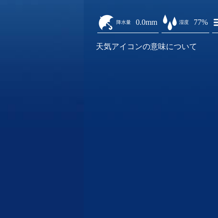
0.0mm
77%
降水量
湿度
天気アイコンの意味について