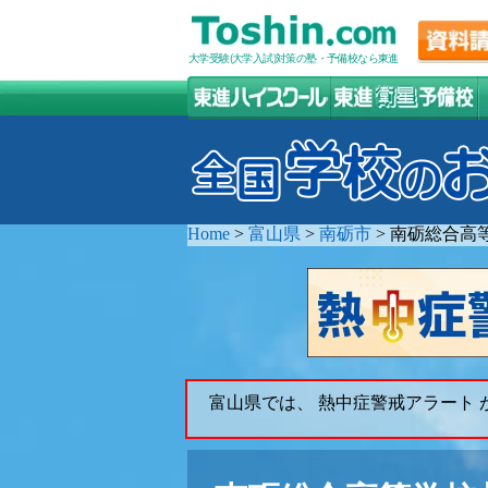
大学受験(大学入試)対策の塾・予備校なら東進
Home
>
富山県
>
南砺市
>
南砺総合高
富山県では、 熱中症警戒アラート