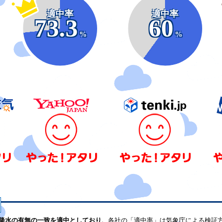
適中率
適中率
73.3
60
%
%
降水の有無の一致を適中としており、
各社の「適中率」は気象庁による検証