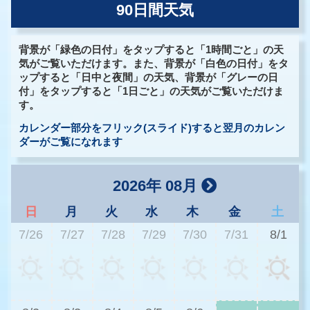
90日間天気
背景が「緑色の日付」をタップすると「1時間ごと」の天
気がご覧いただけます。また、背景が「白色の日付」をタ
ップすると「日中と夜間」の天気、背景が「グレーの日
付」をタップすると「1日ごと」の天気がご覧いただけま
す。
カレンダー部分をフリック(スライド)すると翌月のカレン
ダーがご覧になれます
2026年 08月
日
月
火
水
木
金
土
7/26
7/27
7/28
7/29
7/30
7/31
8/1
2