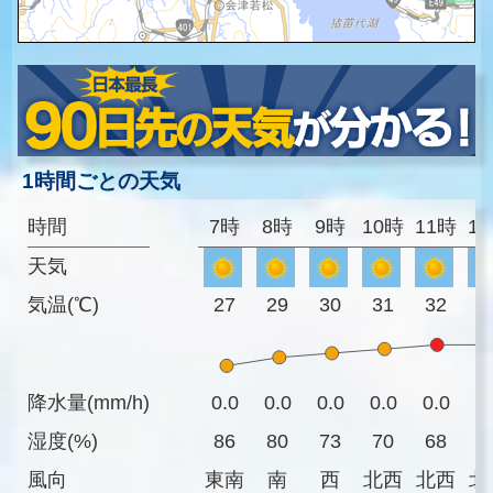
1時間ごとの天気
時間
7時
8時
9時
10時
11時
1
天気
気温(℃)
27
29
30
31
32
3
降水量(mm/h)
0.0
0.0
0.0
0.0
0.0
0
湿度(%)
86
80
73
70
68
6
風向
東南
南
西
北西
北西
北