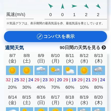
風速(m/s)
0
0
1
2
2
※気温グラフは、表示期間の最高気温を赤、最低気温を青としています。
コンパスを表示
週間天気
90日間の天気を見る
8/7
8/8
8/9
8/10
8/11
8/12
8/13
(金)
(土)
(日)
(月)
(火)
(水)
(木)
32
|
25
32
|
24
29
|
23
30
|
20
29
|
19
29
|
21
29
|
24
20%
30%
40%
70%
60%
10%
80%
8/14
8/15
8/16
8/17
8/18
8/19
8/20
(金)
(土)
(日)
(月)
(火)
(水)
(木)