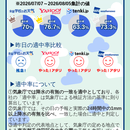
※2026/07/07～2026/08/05集計の値
適中率
適中率
適中率
適中率
70
76.7
63.3
73.3
%
%
%
%
▶昨日の適中率比較
▶適中率について
①
気象庁では降水の有無の一致を適中としており、
各
社の「適中率」は気象庁による検証方法の基準に則り
算出しています。
②気象庁では、その日の予報と実際の
24時間中の1mm
以上降水の有無を比べ、
一致した場合に適中と判定し
ています。
③適中判定の代表地点として、気象庁の定める地点で