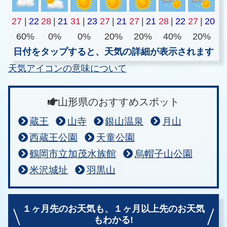
27
|
22
28
|
21
31
|
23
27
|
21
27
|
21
28
|
22
27
|
20
60%
0%
0%
20%
20%
40%
20%
日付をタップすると、天気の詳細が表示されます
天気アイコンの意味について
山形県のおすすめスポット
蔵王
山寺
銀山温泉
月山
西蔵王公園
天童公園
鶴岡市立加茂水族館
烏帽子山公園
米沢城址
羽黒山
１ヶ月先のお天気も、
１ヶ月以上先のお天気
もわかる!