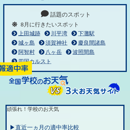
話題のスポット
8月に行きたいスポット
上田城跡
川平湾
下灘駅
城ヶ島
須賀神社
慶良間諸島
阿智村
八ヶ岳
波照間島
四国カルスト
頑張れ！学校のお天気
▶直近一ヵ月の適中率比較