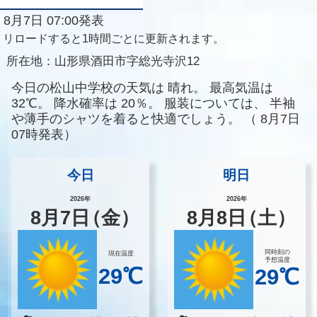
8月7日 07:00発表
リロードすると1時間ごとに更新されます。
所在地：
山形県酒田市字総光寺沢12
今日の松山中学校の天気は
晴れ。
最高気温は
32℃。
降水確率は
20％。
服装については、
半袖
や薄手のシャツを着ると快適でしょう。
（
8月7日
07時発表）
今日
明日
2026年
2026年
8
月
7
日
（金）
8
月
8
日
（土）
同時刻の
現在温度
予想温度
29℃
29℃