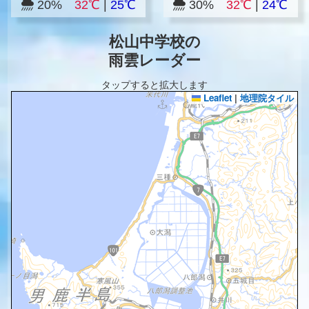
20%
32℃
|
25℃
30%
32℃
|
24℃
松山中学校の
雨雲レーダー
タップすると拡大します
Leaflet
|
地理院タイル