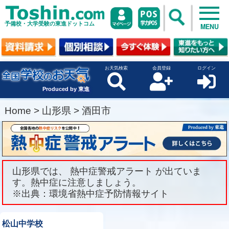
予備校・大学受験の東進ドットコム
MENU
お天気検索
会員登録
ログイン
Produced by 東進
Home
>
山形県
>
酒田市
山形県では、 熱中症警戒アラート が出ていま
す。熱中症に注意しましょう。
※出典：環境省熱中症予防情報サイト
松山中学校