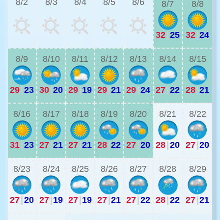
8/2
8/3
8/4
8/5
8/6
8/7
8/8
32
|
25
32
|
24
2
8/9
8/10
8/11
8/12
8/13
8/14
8/15
29
|
23
30
|
20
29
|
19
29
|
21
29
|
24
27
|
22
28
|
21
2
8/16
8/17
8/18
8/19
8/20
8/21
8/22
31
|
23
27
|
21
27
|
21
28
|
22
27
|
20
28
|
20
27
|
20
2
8/23
8/24
8/25
8/26
8/27
8/28
8/29
27
|
20
27
|
19
27
|
19
27
|
21
27
|
22
28
|
22
27
|
21
2