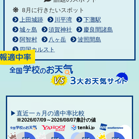
8月に行きたいスポット
上田城跡
川平湾
下灘駅
城ヶ島
須賀神社
慶良間諸島
阿智村
八ヶ岳
波照間島
四国カルスト
▶直近一ヵ月の適中率比較
※2026/07/09～2026/08/07集計の値
適中率
適中率
適中率
適中率