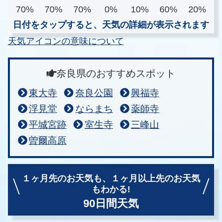
70%
70%
70%
0%
10%
60%
20%
日付をタップすると、天気の詳細が表示されます
天気アイコンの意味について
奈良県のおすすめスポット
東大寺
奈良公園
興福寺
浮見堂
ならまち
薬師寺
平城宮跡
室生寺
三峰山
曽爾高原
１ヶ月先のお天気も、
１ヶ月以上先のお天気
もわかる!
90日間天気