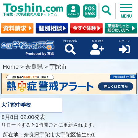
予備校・大学受験の東進ドットコム
MENU
お天気検索
会員登録
ログイン
Produced by 東進
Home
>
奈良県
>
宇陀市
大宇陀中学校
8月8日 02:00発表
リロードすると1時間ごとに更新されます。
所在地：
奈良県宇陀市大宇陀区拾生651