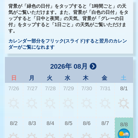
背景が「緑色の日付」をタップすると「1時間ごと」の天
気がご覧いただけます。また、背景が「白色の日付」をタ
ップすると「日中と夜間」の天気、背景が「グレーの日
付」をタップすると「1日ごと」の天気がご覧いただけま
す。
カレンダー部分をフリック(スライド)すると翌月のカレン
ダーがご覧になれます
2026年 08月
日
月
火
水
木
金
土
7/26
7/27
7/28
7/29
7/30
7/31
8/1
2
8/2
8/3
8/4
8/5
8/6
8/7
8/8