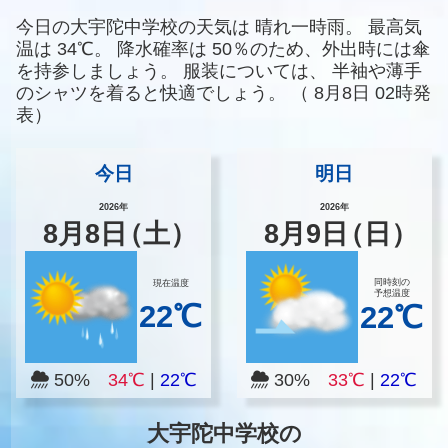
今日の大宇陀中学校の天気は
晴れ一時雨。
最高気
温は
34℃。
降水確率は
50％のため、外出時には傘
を持参しましょう。
服装については、
半袖や薄手
のシャツを着ると快適でしょう。
（
8月8日 02時発
表）
今日
明日
2026年
2026年
8
月
8
日
（土）
8
月
9
日
（日）
同時刻の
現在温度
予想温度
22℃
22℃
50%
34℃
|
22℃
30%
33℃
|
22℃
大宇陀中学校の