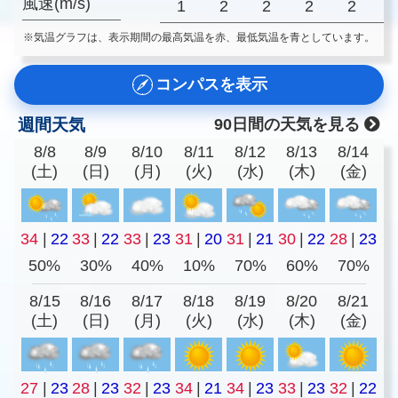
風速(m/s)
1
2
2
2
2
※気温グラフは、表示期間の最高気温を赤、最低気温を青としています。
コンパスを表示
週間天気
90日間の天気を見る
8/8
8/9
8/10
8/11
8/12
8/13
8/14
(土)
(日)
(月)
(火)
(水)
(木)
(金)
34
|
22
33
|
22
33
|
23
31
|
20
31
|
21
30
|
22
28
|
23
50%
30%
40%
10%
70%
60%
70%
8/15
8/16
8/17
8/18
8/19
8/20
8/21
(土)
(日)
(月)
(火)
(水)
(木)
(金)
27
|
23
28
|
23
32
|
23
34
|
21
34
|
23
33
|
23
32
|
22