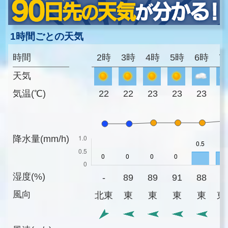
1時間ごとの天気
時間
2時
3時
4時
5時
6時
7
天気
気温(℃)
22
22
23
23
23
2
降水量(mm/h)
湿度(%)
-
89
89
91
88
8
風向
北東
東
東
東
東
東