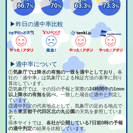
66.7
70
63.3
73.3
%
%
%
%
▶昨日の適中率比較
▶適中率について
①
気象庁では降水の有無の一致を適中としており、
各
社の「適中率」は気象庁による検証方法の基準に則り
算出しています。
②気象庁では、その日の予報と実際の
24時間中の1mm
以上降水の有無を比べ、
一致した場合に適中と判定し
ています。
③適中判定の代表地点として、気象庁の定める地点で
ある
東京都千代田区北の丸公園
の天気を参照していま
す。
④本サイトでは、
各社が公開している7日前0時の予報
の適中判定
の結果を比較しています。