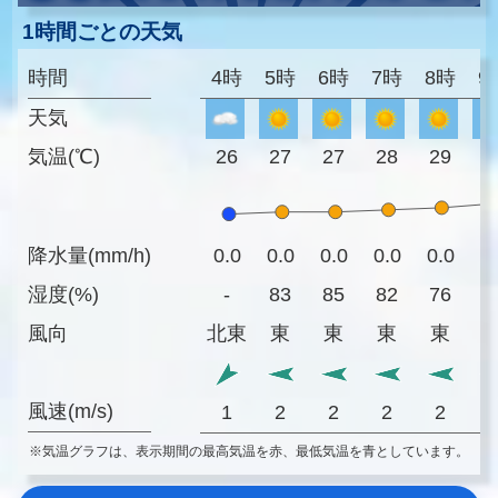
1時間ごとの天気
時間
4時
5時
6時
7時
8時
9
天気
気温(℃)
26
27
27
28
29
3
降水量(mm/h)
0.0
0.0
0.0
0.0
0.0
0
湿度(%)
-
83
85
82
76
7
風向
北東
東
東
東
東
風速(m/s)
1
2
2
2
2
※気温グラフは、表示期間の最高気温を赤、最低気温を青としています。