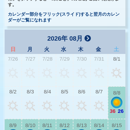
す。
カレンダー部分をフリック(スライド)すると翌月のカレン
ダーがご覧になれます
2026年 08月
日
月
火
水
木
金
土
7/26
7/27
7/28
7/29
7/30
7/31
8/1
2
8/2
8/3
8/4
8/5
8/6
8/7
8/8
36
|
26
2
8/9
8/10
8/11
8/12
8/13
8/14
8/15