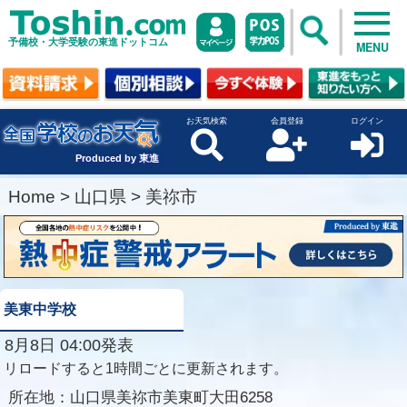
予備校・大学受験の東進ドットコム
MENU
お天気検索
会員登録
ログイン
Produced by 東進
Home
>
山口県
>
美祢市
美東中学校
8月8日 04:00発表
リロードすると1時間ごとに更新されます。
所在地：
山口県美祢市美東町大田6258