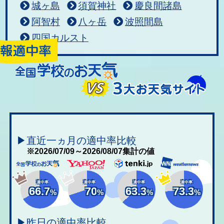
城ヶ島
須賀神社
慶良間諸島
阿智村
八ヶ岳
波照間島
四国カルスト
▶直近一ヵ月の適中率比較
※2026/07/09～2026/08/07集計の値
適中率
適中率
適中率
適中率
66.7
70
63.3
73.3
%
%
%
%
▶昨日の適中率比較