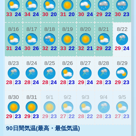
33
|
24
34
|
24
30
|
20
31
|
20
30
|
24
29
|
22
30
|
23
2
8/16
8/17
8/18
8/19
8/20
8/21
8/22
31
|
24
30
|
26
32
|
22
33
|
22
32
|
21
29
|
22
29
|
24
2
8/23
8/24
8/25
8/26
8/27
8/28
8/29
28
|
23
28
|
24
28
|
24
28
|
23
29
|
24
28
|
23
29
|
23
2
8/30
8/31
9/1
9/2
9/3
9/4
9/5
29
|
23
29
|
23
29
|
23
27
|
22
28
|
22
28
|
23
27
|
23
90日間気温(最高・最低気温)