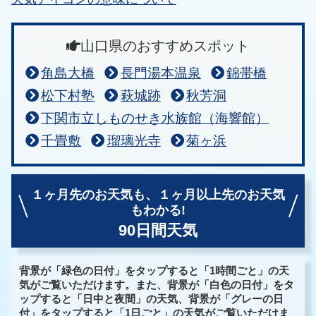
山口県のおすすめスポット
角島大橋
長門湯本温泉
錦帯橋
松下村塾
萩城跡
秋芳洞
下関市立しものせき水族館（海響館）
千畳敷
瑠璃光寺
菊ヶ浜
１ヶ月先のお天気も、
１ヶ月以上先のお天気
もわかる!
90日間天気
背景が「緑色の日付」をタップすると「1時間ごと」の天
気がご覧いただけます。また、背景が「白色の日付」をタ
ップすると「日中と夜間」の天気、背景が「グレーの日
付」をタップすると「1日ごと」の天気がご覧いただけま