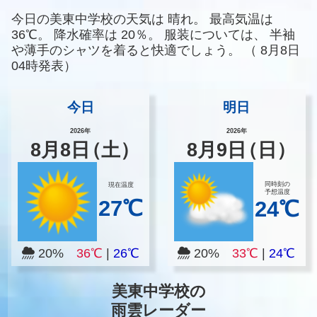
今日の美東中学校の天気は
晴れ。
最高気温は
36℃。
降水確率は
20％。
服装については、
半袖
や薄手のシャツを着ると快適でしょう。
（
8月8日
04時発表）
今日
明日
2026年
2026年
8
月
8
日
（土）
8
月
9
日
（日）
同時刻の
現在温度
予想温度
27℃
24℃
20%
36℃
|
26℃
20%
33℃
|
24℃
美東中学校の
雨雲レーダー