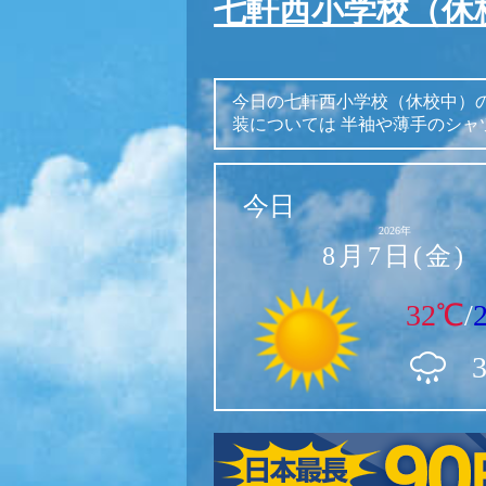
七軒西小学校（休
今日の七軒西小学校（休校中）
装については
半袖や薄手のシャ
今日
2026年
8月7日(金)
32℃
/