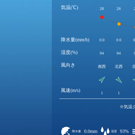
気温(℃)
28
26
降水量(mm/h)
0.0
0.0
0
湿度(%)
94
94
風向き
南西
北西
風速(m/s)
1
1
※気温
0.0mm
93%
降水量
湿度