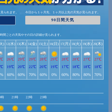
に見られます。
今日から１ヶ月先、１ヶ月以上先の天気が見られます。
90日間天気
1時間ごとの天気やその日の詳細が見られます。
(火)
(水)
(木)
(金)
(土)
(日)
(月)
(火)
(水)
(木)
12
13
14
15
16
17
18
19
20
6℃
26℃
29℃
29℃
28℃
29℃
28℃
28℃
27℃
27℃
7℃
19℃
20℃
22℃
20℃
19℃
17℃
18℃
18℃
18℃
0%
60%
60%
70%
60%
0%
60%
80%
80%
70%
0時
21時
22時
23時