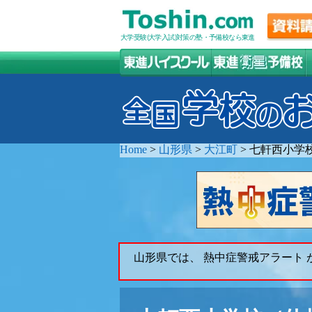
大学受験(大学入試)対策の塾・予備校なら東進
Home
>
山形県
>
大江町
>
七軒西小学
山形県では、 熱中症警戒アラート