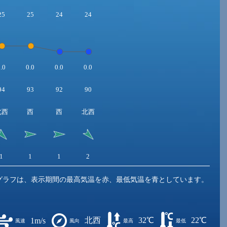
25
25
24
24
.0
0.0
0.0
0.0
94
93
92
90
北西
西
西
北西
1
1
1
2
グラフは、表示期間の最高気温を赤、最低気温を青としています。
北西
32℃
22℃
1m/s
風速
風向
最高
最低