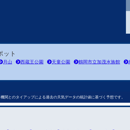
ポット
月山
西蔵王公園
天童公園
鶴岡市立加茂水族館
ート機関とのタイアップによる過去の天気データの統計値に基づく予想です。