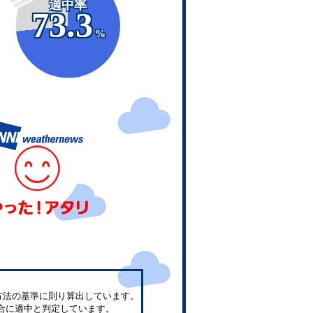
適中率
73.3
%
方法の基準に則り算出しています。
合に適中と判定しています。