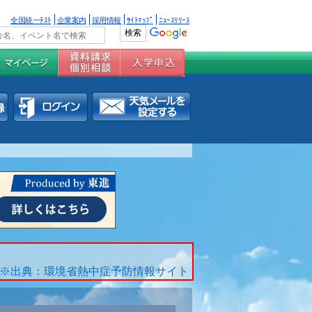
全国統一ﾃｽﾄ
企業案内
採用情報
ｻｲﾄﾏｯﾌﾟ
ﾆｭｰｽﾘﾘｰｽ
※出典：環境省熱中症予防情報サイト