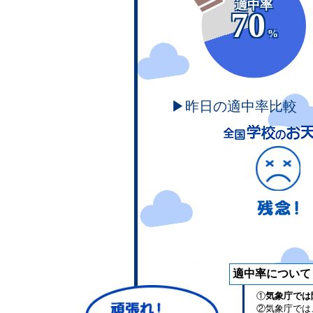
適中率
70
%
▶昨日の適中率比較
適中率について
①
気象庁では
②気象庁では