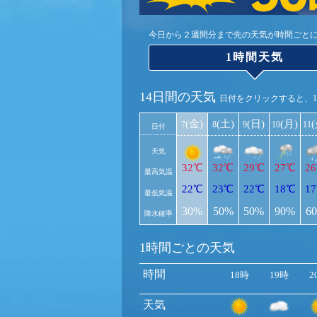
今日から２週間分まで先の天気が時間ごと
1時間天気
14日間の天気
日付をクリックすると、
(金)
(土)
(日)
(月)
7
8
9
10
11
日付
天気
32℃
32℃
29℃
27℃
2
最高気温
22℃
23℃
22℃
18℃
1
最低気温
30%
50%
50%
90%
6
降水確率
1時間ごとの天気
時間
18時
19時
2
天気