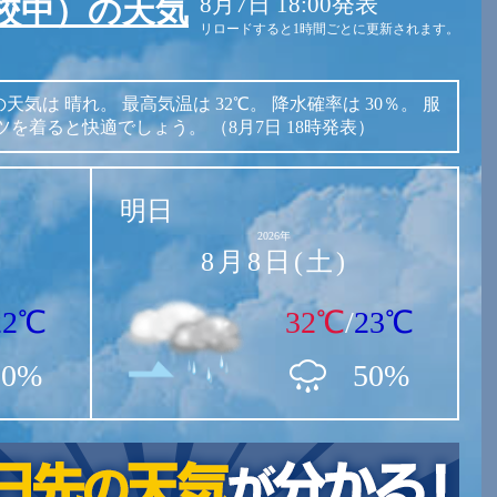
8月7日 18:00発表
校中）の天気
リロードすると1時間ごとに更新されます。
の天気は
晴れ。
最高気温は
32℃。
降水確率は
30％。
服
ツを着ると快適でしょう。
（8月7日 18時発表）
明日
2026年
8月8日(土)
22℃
32℃
/
23℃
30%
50%