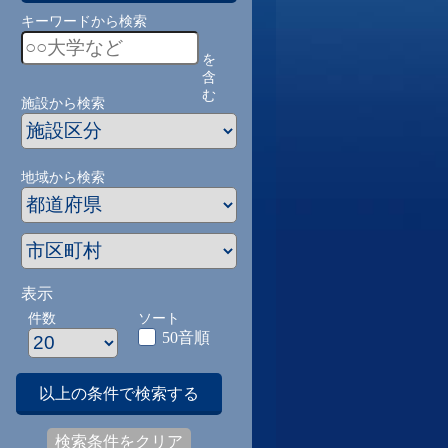
キーワードから検索
を
含
む
施設から検索
地域から検索
表示
件数
ソート
50音順
以上の条件で検索する
検索条件をクリア