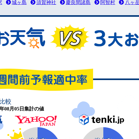
駅
城ヶ島
須賀神社
慶良間諸島
阿智村
八ヶ
比較
26年08月05日集計の値