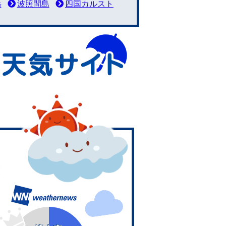
岳
波照間島
四国カルスト