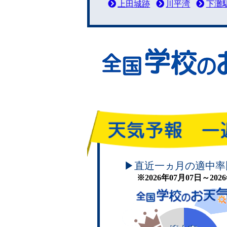
上田城跡
川平湾
下灘
頑張れ！学校のお天気
▶直近一ヵ月の適中率
※2026年07月07日～20