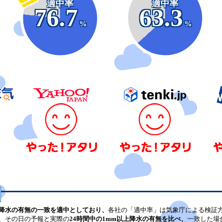
適中率
適中率
76.7
63.3
%
%
降水の有無の一致を適中としており、
各社の「適中率」は気象庁による検証
、その日の予報と実際の
24時間中の1mm以上降水の有無を比べ、
一致した場