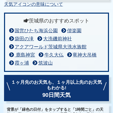
天気アイコンの意味について
茨城県のおすすめスポット
国営ひたち海浜公園
偕楽園
袋田の滝
大洗磯前神社
アクアワールド茨城県大洗水族館
鹿島神宮
牛久大仏
竜神大吊橋
霞ヶ浦
筑波山
１ヶ月先のお天気も、
１ヶ月以上先のお天気
もわかる!
90日間天気
背景が「緑色の日付」をタップすると「1時間ごと」の天