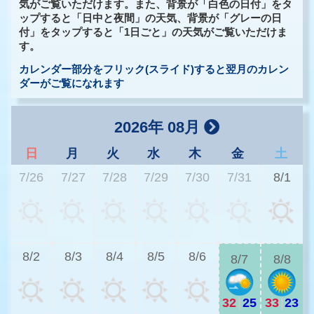
気がご覧いただけます。また、背景が「白色の日付」をタ
ップすると「日中と夜間」の天気、背景が「グレーの日
付」をタップすると「1日ごと」の天気がご覧いただけま
す。
カレンダー部分をフリック(スライド)すると翌月のカレン
ダーがご覧になれます
2026年 08月
日
月
火
水
木
金
土
7/26
7/27
7/28
7/29
7/30
7/31
8/1
2
8/2
8/3
8/4
8/5
8/6
8/7
8/8
32
|
25
33
|
23
2