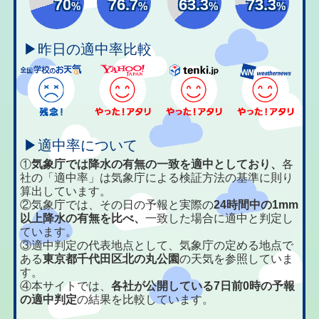
70
76.7
63.3
73.3
%
%
%
%
▶昨日の適中率比較
▶適中率について
①
気象庁では降水の有無の一致を適中としており、
各
社の「適中率」は気象庁による検証方法の基準に則り
算出しています。
②気象庁では、その日の予報と実際の
24時間中の1mm
以上降水の有無を比べ、
一致した場合に適中と判定し
ています。
③適中判定の代表地点として、気象庁の定める地点で
ある
東京都千代田区北の丸公園
の天気を参照していま
す。
④本サイトでは、
各社が公開している7日前0時の予報
の適中判定
の結果を比較しています。