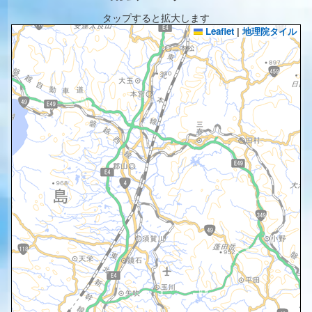
タップすると拡大します
Leaflet
|
地理院タイル