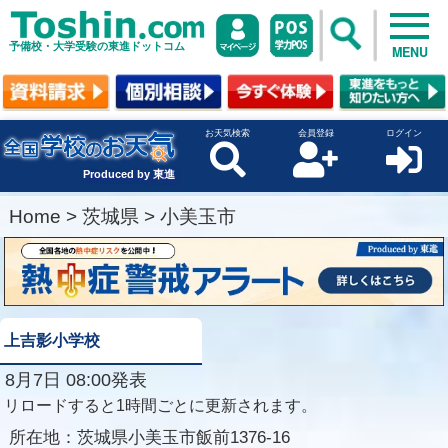
予備校・大学受験の東進ドットコム
MENU
お天気検索
会員登録
ログイン
Produced by 東進
Home
>
茨城県
>
小美玉市
上吉影小学校
8月7日 08:00発表
リロードすると1時間ごとに更新されます。
所在地：
茨城県小美玉市飯前1376-16