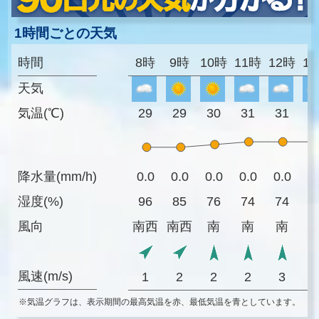
1時間ごとの天気
時間
8時
9時
10時
11時
12時
1
天気
気温(℃)
29
29
30
31
31
3
降水量(mm/h)
0.0
0.0
0.0
0.0
0.0
0
湿度(%)
96
85
76
74
74
7
風向
南西
南西
南
南
南
風速(m/s)
1
2
2
2
3
※気温グラフは、表示期間の最高気温を赤、最低気温を青としています。