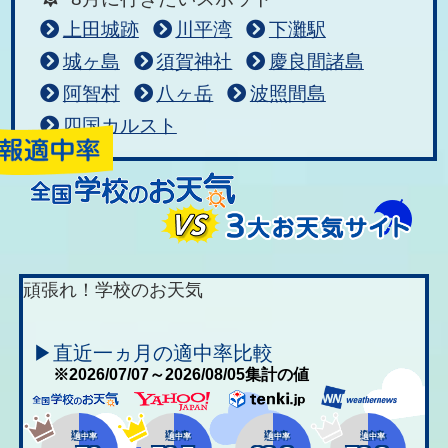
上田城跡
川平湾
下灘駅
城ヶ島
須賀神社
慶良間諸島
阿智村
八ヶ岳
波照間島
四国カルスト
頑張れ！学校のお天気
▶直近一ヵ月の適中率比較
※2026/07/07～2026/08/05集計の値
適中率
適中率
適中率
適中率