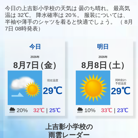
今日の上吉影小学校の天気は
曇のち晴れ。
最高気
温は
32℃。
降水確率は
20％。
服装については、
半袖や薄手のシャツを着ると快適でしょう。
（
8月
7日 08時発表）
今日
明日
2026年
2026年
8
月
7
日
（金）
8
月
8
日
（土）
同時刻の
現在温度
予想温度
29℃
29℃
20%
32℃
|
25℃
10%
33℃
|
23℃
上吉影小学校の
雨雲レーダー