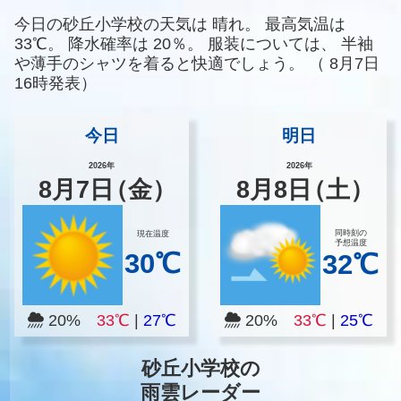
今日の砂丘小学校の天気は
晴れ。
最高気温は
33℃。
降水確率は
20％。
服装については、
半袖
や薄手のシャツを着ると快適でしょう。
（
8月7日
16時発表）
今日
明日
2026年
2026年
8
月
7
日
（金）
8
月
8
日
（土）
同時刻の
現在温度
予想温度
30℃
32℃
20%
33℃
|
27℃
20%
33℃
|
25℃
砂丘小学校の
雨雲レーダー