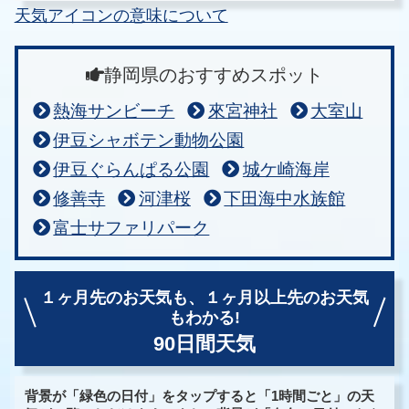
天気アイコンの意味について
静岡県のおすすめスポット
熱海サンビーチ
來宮神社
大室山
伊豆シャボテン動物公園
伊豆ぐらんぱる公園
城ケ崎海岸
修善寺
河津桜
下田海中水族館
富士サファリパーク
１ヶ月先のお天気も、
１ヶ月以上先のお天気
もわかる!
90日間天気
背景が「緑色の日付」をタップすると「1時間ごと」の天