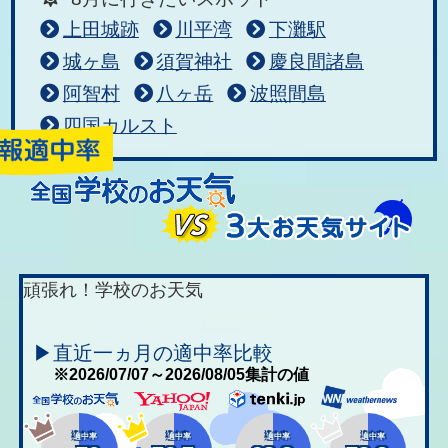
上田城跡
川平湾
下灘駅
城ヶ島
須賀神社
慶良間諸島
阿智村
八ヶ岳
波照間島
四国カルスト
頑張れ！学校のお天気
▶直近一ヵ月の適中率比較
※2026/07/07～2026/08/05集計の値
適中率
適中率
適中率
適中率