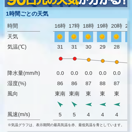
1時間ごとの天気
時間
16時
17時
18時
19時
20時
2
天気
気温(℃)
31
31
30
29
28
2
降水量(mm/h)
0.0
0.0
0.0
0.0
0.0
0
湿度(%)
86
86
87
88
87
8
風向
東南
東南
東
東
東
風速(m/s)
5
5
4
4
4
※気温グラフは、表示期間の最高気温を赤、最低気温を青としています。