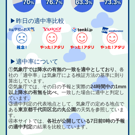
70
76.7
63.3
73.3
%
%
%
%
▶昨日の適中率比較
▶適中率について
①
気象庁では降水の有無の一致を適中としており、
各
社の「適中率」は気象庁による検証方法の基準に則り
算出しています。
②気象庁では、その日の予報と実際の
24時間中の1mm
以上降水の有無を比べ、
一致した場合に適中と判定し
ています。
③適中判定の代表地点として、気象庁の定める地点で
ある
東京都千代田区北の丸公園
の天気を参照していま
す。
④本サイトでは、
各社が公開している7日前0時の予報
の適中判定
の結果を比較しています。