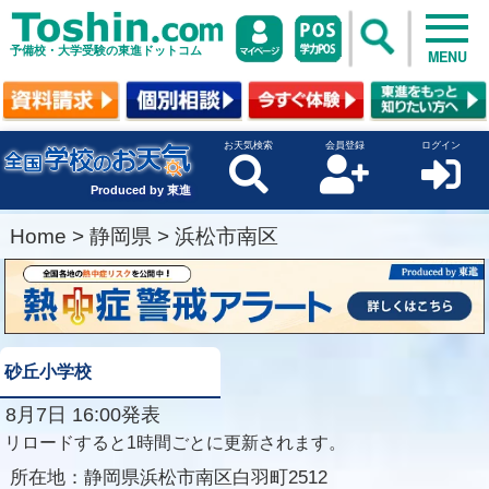
予備校・大学受験の東進ドットコム
MENU
お天気検索
会員登録
ログイン
Produced by 東進
Home
>
静岡県
>
浜松市南区
砂丘小学校
8月7日 16:00発表
リロードすると1時間ごとに更新されます。
所在地：
静岡県浜松市南区白羽町2512