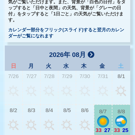
気がご覧いただけます。また、背景が「白色の日付」をタ
ップすると「日中と夜間」の天気、背景が「グレーの日
付」をタップすると「1日ごと」の天気がご覧いただけま
す。
カレンダー部分をフリック(スライド)すると翌月のカレン
ダーがご覧になれます
2026年 08月
日
月
火
水
木
金
土
7/26
7/27
7/28
7/29
7/30
7/31
8/1
2
8/2
8/3
8/4
8/5
8/6
8/7
8/8
33
|
27
33
|
25
2