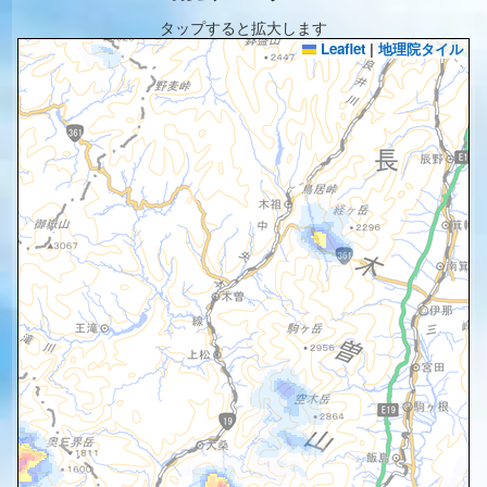
タップすると拡大します
Leaflet
|
地理院タイル