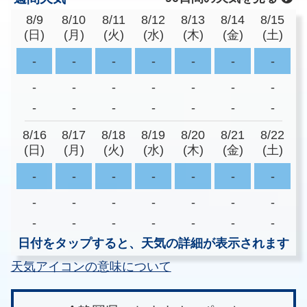
8/9
8/10
8/11
8/12
8/13
8/14
8/15
(日)
(月)
(火)
(水)
(木)
(金)
(土)
-
-
-
-
-
-
-
-
-
-
-
-
-
-
-
-
-
-
-
-
-
8/16
8/17
8/18
8/19
8/20
8/21
8/22
(日)
(月)
(火)
(水)
(木)
(金)
(土)
-
-
-
-
-
-
-
-
-
-
-
-
-
-
-
-
-
-
-
-
-
日付をタップすると、天気の詳細が表示されます
天気アイコンの意味について