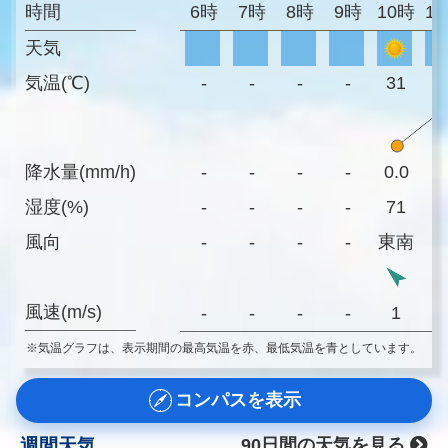
時間
6時
7時
8時
9時
10時
1
天気
気温(℃)
-
-
-
-
31
3
降水量(mm/h)
-
-
-
-
0.0
0
湿度(%)
-
-
-
-
71
7
風向
-
-
-
-
東南
風速(m/s)
-
-
-
-
1
※気温グラフは、表示期間の最高気温を赤、最低気温を青としています。
コンパスを表示
週間天気
90日間の天気を見る