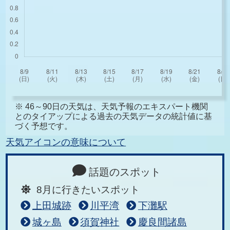
※ 46～90日の天気は、天気予報のエキスパート機関
とのタイアップによる過去の天気データの統計値に基
づく予想です。
天気アイコンの意味について
話題のスポット
8月に行きたいスポット
上田城跡
川平湾
下灘駅
城ヶ島
須賀神社
慶良間諸島