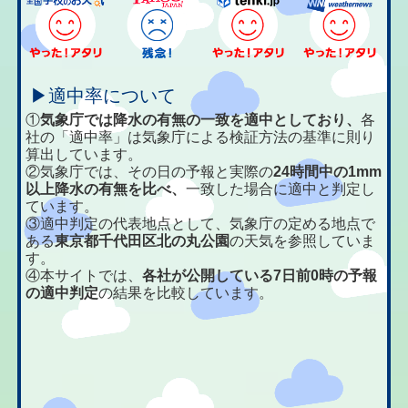
▶適中率について
①
気象庁では降水の有無の一致を適中としており、
各
社の「適中率」は気象庁による検証方法の基準に則り
算出しています。
②気象庁では、その日の予報と実際の
24時間中の1mm
以上降水の有無を比べ、
一致した場合に適中と判定し
ています。
③適中判定の代表地点として、気象庁の定める地点で
ある
東京都千代田区北の丸公園
の天気を参照していま
す。
④本サイトでは、
各社が公開している7日前0時の予報
の適中判定
の結果を比較しています。