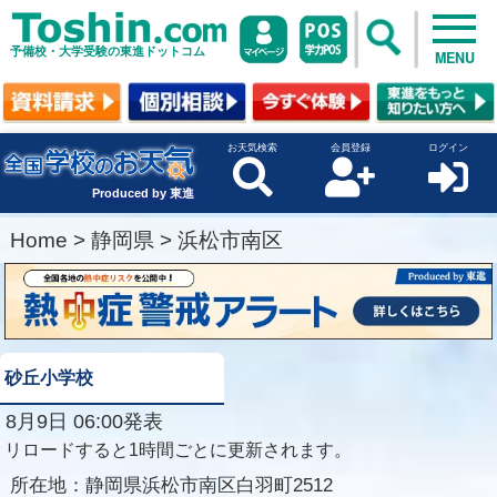
予備校・大学受験の東進ドットコム
MENU
お天気検索
会員登録
ログイン
Produced by 東進
Home
>
静岡県
>
浜松市南区
砂丘小学校
8月9日 06:00発表
リロードすると1時間ごとに更新されます。
所在地：
静岡県浜松市南区白羽町2512