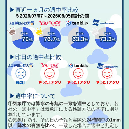
▶直近一ヵ月の適中率比較
※2026/07/07～2026/08/05集計の値
適中率
適中率
適中率
適中率
70
76.7
63.3
73.3
%
%
%
%
▶昨日の適中率比較
▶適中率について
①
気象庁では降水の有無の一致を適中としており、
各
社の「適中率」は気象庁による検証方法の基準に則り
算出しています。
②気象庁では、その日の予報と実際の
24時間中の1mm
以上降水の有無を比べ、
一致した場合に適中と判定し