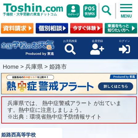
予備校・大学受験の東進ドットコム
MENU
お天気検索
会員登録
ログイン
Produced by 東進
Home
>
兵庫県
>
姫路市
兵庫県では、 熱中症警戒アラート が出ていま
す。熱中症に注意しましょう。
※出典：環境省熱中症予防情報サイト
姫路西高等学校