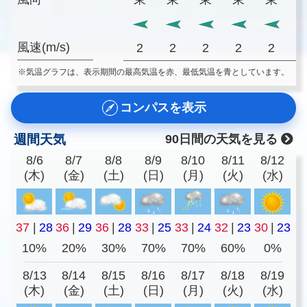
風速(m/s)
2
2
2
2
2
※気温グラフは、表示期間の最高気温を赤、最低気温を青としています。
コンパスを表示
週間天気
90日間の天気を見る
8/6
8/7
8/8
8/9
8/10
8/11
8/12
(木)
(金)
(土)
(日)
(月)
(火)
(水)
37
|
28
36
|
29
36
|
28
33
|
25
33
|
24
32
|
23
30
|
23
10%
20%
30%
70%
70%
60%
0%
8/13
8/14
8/15
8/16
8/17
8/18
8/19
(木)
(金)
(土)
(日)
(月)
(火)
(水)