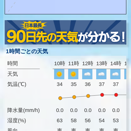
1時間ごとの天気
時間
10時
11時
12時
13時
14時
1
天気
気温(℃)
34
35
36
37
37
3
降水量(mm/h)
0.0
0.0
0.0
0.0
0.0
0
湿度(%)
63
58
56
54
53
5
風向
東
東
東
東
東