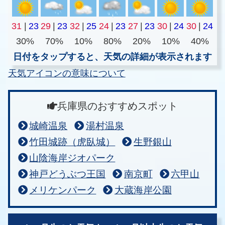
31
|
23
29
|
23
32
|
25
24
|
23
27
|
23
30
|
24
30
|
24
30%
70%
10%
80%
20%
10%
40%
日付をタップすると、天気の詳細が表示されます
天気アイコンの意味について
兵庫県のおすすめスポット
城崎温泉
湯村温泉
竹田城跡（虎臥城）
生野銀山
山陰海岸ジオパーク
神戸どうぶつ王国
南京町
六甲山
メリケンパーク
大蔵海岸公園