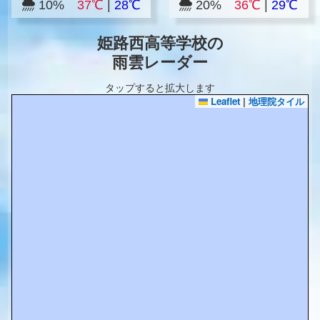
10%
37℃
|
28℃
20%
36℃
|
29℃
姫路西高等学校の
雨雲レーダー
タップすると拡大します
Leaflet
|
地理院タイル