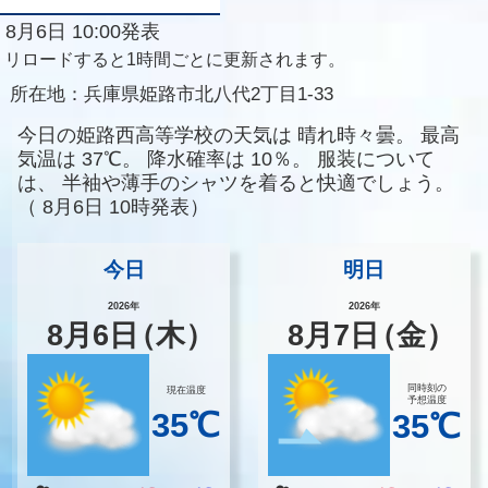
8月6日 10:00発表
リロードすると1時間ごとに更新されます。
所在地：
兵庫県姫路市北八代2丁目1-33
今日の姫路西高等学校の天気は
晴れ時々曇。
最高
気温は
37℃。
降水確率は
10％。
服装について
は、
半袖や薄手のシャツを着ると快適でしょう。
（
8月6日 10時発表）
今日
明日
2026年
2026年
8
月
6
日
（木）
8
月
7
日
（金）
同時刻の
現在温度
予想温度
35℃
35℃