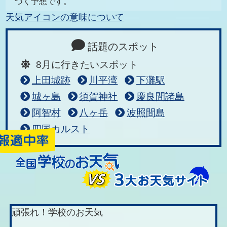
づく予想です。
天気アイコンの意味について
話題のスポット
8月に行きたいスポット
上田城跡
川平湾
下灘駅
城ヶ島
須賀神社
慶良間諸島
阿智村
八ヶ岳
波照間島
四国カルスト
頑張れ！学校のお天気