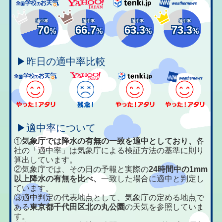
適中率
適中率
適中率
適中率
70
66.7
63.3
73.3
%
%
%
%
▶昨日の適中率比較
▶適中率について
①
気象庁では降水の有無の一致を適中としており、
各
社の「適中率」は気象庁による検証方法の基準に則り
算出しています。
②気象庁では、その日の予報と実際の
24時間中の1mm
以上降水の有無を比べ、
一致した場合に適中と判定し
ています。
③適中判定の代表地点として、気象庁の定める地点で
ある
東京都千代田区北の丸公園
の天気を参照していま
す。