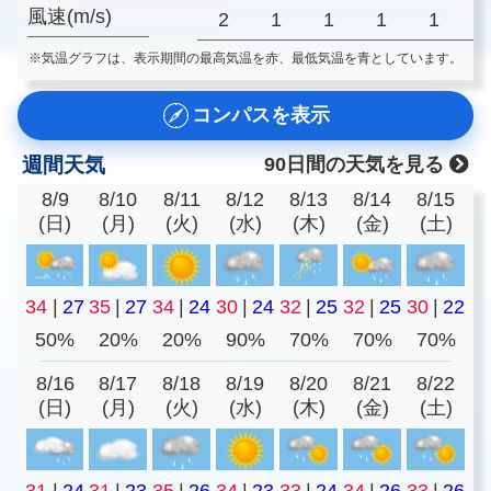
風速(m/s)
2
1
1
1
1
※気温グラフは、表示期間の最高気温を赤、最低気温を青としています。
コンパスを表示
週間天気
90日間の天気を見る
8/9
8/10
8/11
8/12
8/13
8/14
8/15
(日)
(月)
(火)
(水)
(木)
(金)
(土)
34
|
27
35
|
27
34
|
24
30
|
24
32
|
25
32
|
25
30
|
22
50%
20%
20%
90%
70%
70%
70%
8/16
8/17
8/18
8/19
8/20
8/21
8/22
(日)
(月)
(火)
(水)
(木)
(金)
(土)
31
|
24
31
|
23
35
|
26
34
|
23
33
|
24
34
|
26
33
|
26