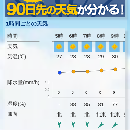
1時間ごとの天気
時間
5時
6時
7時
8時
9時
1
天気
気温(℃)
27
28
28
29
30
3
降水量(mm/h)
湿度(%)
-
88
85
81
77
7
風向
北
北
北
北東
北東
東