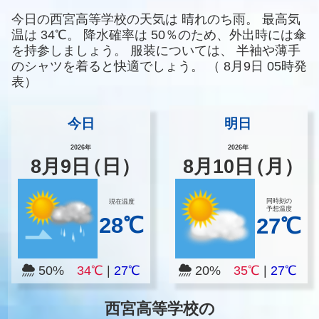
今日の西宮高等学校の天気は
晴れのち雨。
最高気
温は
34℃。
降水確率は
50％のため、外出時には傘
を持参しましょう。
服装については、
半袖や薄手
のシャツを着ると快適でしょう。
（
8月9日 05時発
表）
今日
明日
2026年
2026年
8
月
9
日
（日）
8
月
10
日
（月）
同時刻の
現在温度
予想温度
28℃
27℃
50%
34℃
|
27℃
20%
35℃
|
27℃
西宮高等学校の