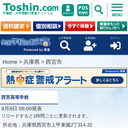
予備校・大学受験の東進ドットコム
MENU
お天気検索
会員登録
ログイン
Produced by 東進
Home
>
兵庫県
>
西宮市
西宮高等学校
8月9日 05:00発表
リロードすると1時間ごとに更新されます。
所在地：
兵庫県西宮市上甲東園2丁目4-32