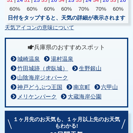
60%
60%
60%
60%
70%
70%
60%
日付をタップすると、天気の詳細が表示されます
天気アイコンの意味について
兵庫県のおすすめスポット
城崎温泉
湯村温泉
竹田城跡（虎臥城）
生野銀山
山陰海岸ジオパーク
神戸どうぶつ王国
南京町
六甲山
メリケンパーク
大蔵海岸公園
１ヶ月先のお天気も、
１ヶ月以上先のお天気
もわかる!