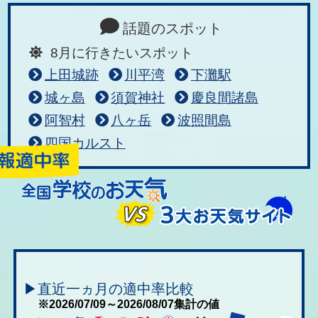
話題のスポット
8月に行きたいスポット
上田城跡
川平湾
下灘駅
城ヶ島
須賀神社
慶良間諸島
阿智村
八ヶ岳
波照間島
四国カルスト
▶直近一ヵ月の適中率比較
※2026/07/09～2026/08/07集計の値