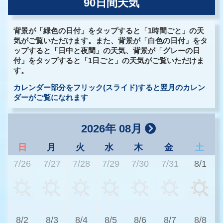
90日間天気
背景が「緑色の日付」をタップすると「1時間ごと」の天
気がご覧いただけます。また、背景が「白色の日付」をタ
ップすると「日中と夜間」の天気、背景が「グレーの日
付」をタップすると「1日ごと」の天気がご覧いただけま
す。
カレンダー部分をフリック(スライド)すると翌月のカレン
ダーがご覧になれます
2026年 08月
日
月
火
水
木
金
土
7/26
7/27
7/28
7/29
7/30
7/31
8/1
3
8/2
8/3
8/4
8/5
8/6
8/7
8/8