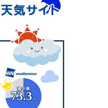
適中率
73.3
%