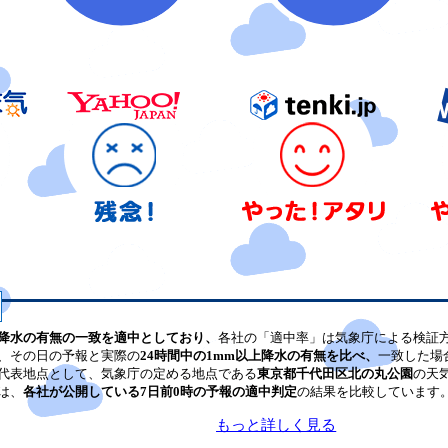
降水の有無の一致を適中としており、
各社の「適中率」は気象庁による検証
、その日の予報と実際の
24時間中の1mm以上降水の有無を比べ、
一致した場
代表地点として、気象庁の定める地点である
東京都千代田区北の丸公園
の天
は、
各社が公開している7日前0時の予報の適中判定
の結果を比較しています
もっと詳しく見る