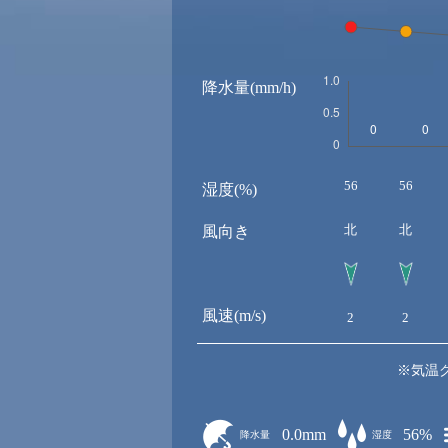
降水量(mm/h)
56
56
湿度(%)
北
北
風向き
風速(m/s)
2
2
※気温
0.0mm
56%
降水量
湿度