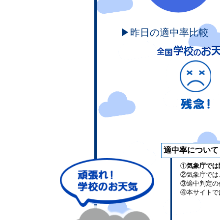
▶昨日の適中率比較
適中率について
①
気象庁では
②気象庁では
③適中判定の
④本サイトで