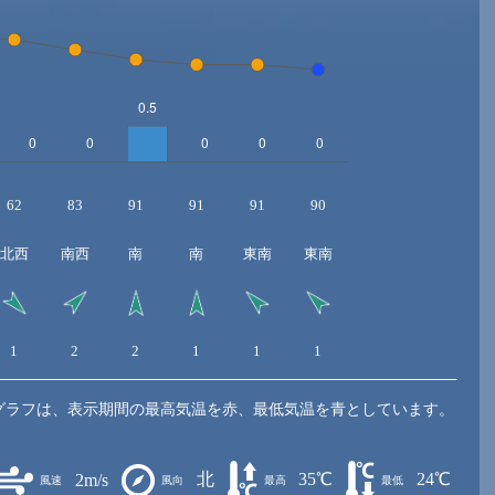
62
83
91
91
91
90
北西
南西
南
南
東南
東南
1
2
2
1
1
1
グラフは、表示期間の最高気温を赤、最低気温を青としています。
北
35℃
24℃
2m/s
風速
風向
最高
最低