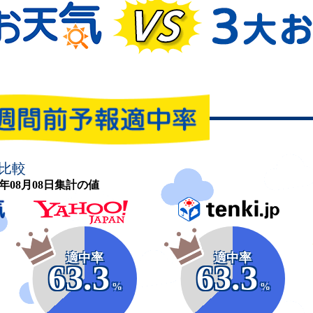
比較
26年08月08日集計の値
適中率
適中率
63.3
63.3
%
%