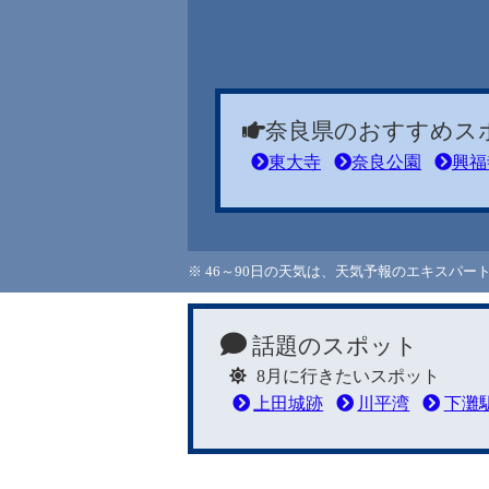
奈良県のおすすめス
東大寺
奈良公園
興福
※ 46～90日の天気は、天気予報のエキスパ
話題のスポット
8月に行きたいスポット
上田城跡
川平湾
下灘