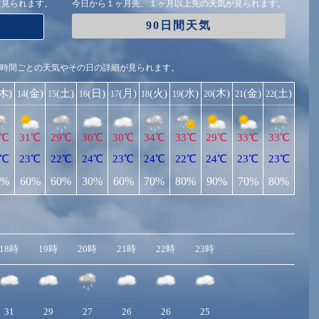
に見られます。
今日から１ヶ月先、１ヶ月以上先の天気が見られます。
90日間天気
1時間ごとの天気やその日の詳細が見られます。
(木)
(金)
(土)
(日)
(月)
(火)
(水)
(木)
(金)
(土)
14
15
16
17
18
19
20
21
22
1℃
31℃
29℃
30℃
30℃
34℃
33℃
29℃
33℃
33℃
3℃
23℃
22℃
24℃
23℃
24℃
22℃
24℃
23℃
23℃
0%
60%
60%
30%
60%
70%
80%
90%
70%
80%
18時
19時
20時
21時
22時
23時
31
29
27
26
26
25