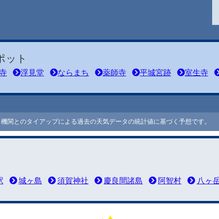
ポット
寺
浮見堂
ならまち
薬師寺
平城宮跡
室生寺
ート機関とのタイアップによる過去の天気データの統計値に基づく予想です。
駅
城ヶ島
須賀神社
慶良間諸島
阿智村
八ヶ