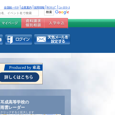
全国統一ﾃｽﾄ
企業案内
採用情報
ｻｲﾄﾏｯﾌﾟ
ﾆｭｰｽﾘﾘｰｽ
耳成高等学校の
雨雲レーダー
クリックすると拡大します