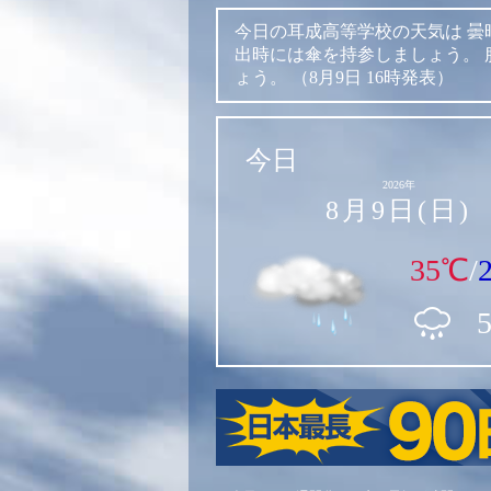
今日の耳成高等学校の天気は
曇
出時には傘を持参しましょう。
ょう。
（8月9日 16時発表）
今日
2026年
8月9日(日)
35℃
/