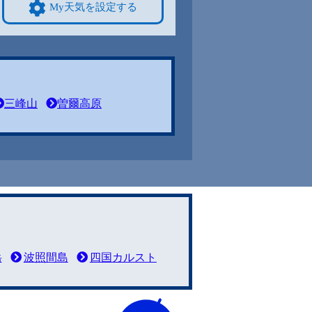
My天気を設定する
三峰山
曽爾高原
岳
波照間島
四国カルスト