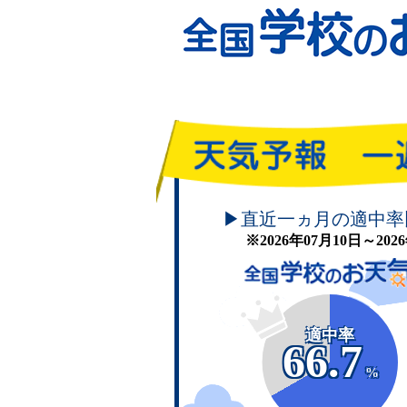
頑張れ！学校のお天気
▶直近一ヵ月の適中率
※2026年07月10日～20
適中率
66.7
%