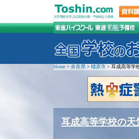
大学受験(大学入試)対策の塾・予備校なら東進
Home
>
奈良県
>
橿原市
>
耳成高等学
耳成高等学校の天