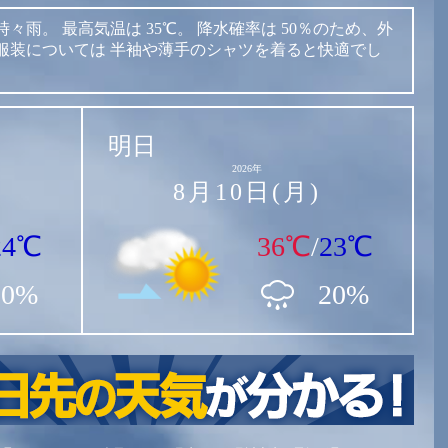
時々雨。
最高気温は
35℃。
降水確率は
50％のため、外
服装については
半袖や薄手のシャツを着ると快適でし
明日
2026年
8月10日(月)
24℃
36℃
/
23℃
50%
20%