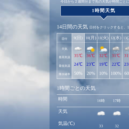
今日から２週間分まで先の天気が時間ごと
1時間天気
14日間の天気
日付をクリックすると、
(日)
(月)
(火)
(水)
9
10
11
12
13
日付
天気
35℃
36℃
32℃
31℃
3
最高気温
24℃
23℃
19℃
22℃
2
最低気温
50%
20%
10%
100%
6
降水確率
1時間ごとの天気
時間
16時
17時
天気
気温(℃)
33
32