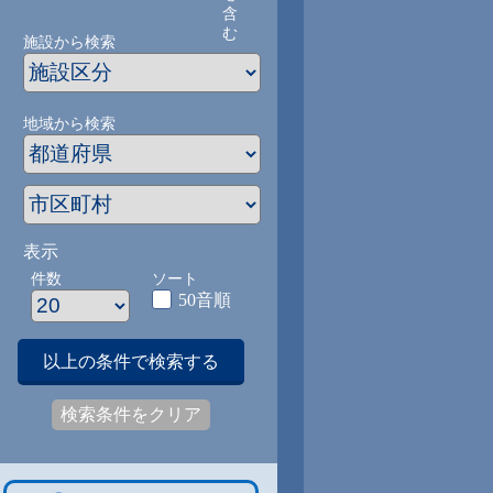
含
む
施設から検索
地域から検索
表示
件数
ソート
50音順
以上の条件で検索する
検索条件をクリア