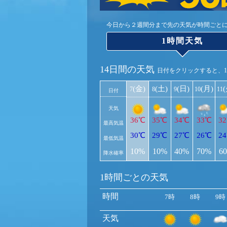
今日から２週間分まで先の天気が時間ごと
1時間天気
14日間の天気
日付をクリックすると、
(金)
(土)
(日)
(月)
7
8
9
10
11
日付
天気
36℃
35℃
34℃
33℃
3
最高気温
30℃
29℃
27℃
26℃
2
最低気温
10%
10%
40%
70%
6
降水確率
1時間ごとの天気
時間
7時
8時
9時
天気