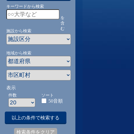
キーワードから検索
を
含
む
施設から検索
地域から検索
表示
件数
ソート
50音順
以上の条件で検索する
検索条件をクリア