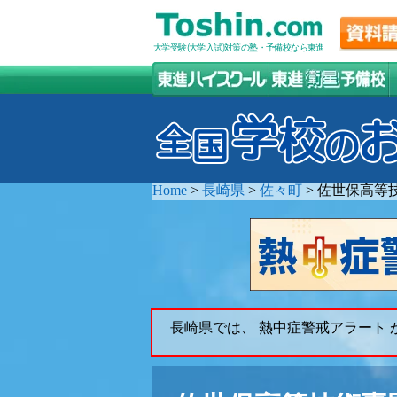
大学受験(大学入試)対策の塾・予備校なら東進
Home
>
長崎県
>
佐々町
>
佐世保高等
長崎県では、 熱中症警戒アラート