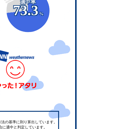
適中率
73.3
%
方法の基準に則り算出しています。
合に適中と判定しています。