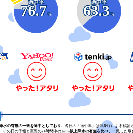
適中率
適中率
76.7
63.3
%
%
降水の有無の一致を適中としており、
各社の「適中率」は気象庁による検証
、その日の予報と実際の
24時間中の1mm以上降水の有無を比べ、
一致した場