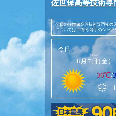
佐世保高等技術専
今日の佐世保高等技術専門校の
については
半袖や薄手のシャツ
今日
2026年
8月7日(金)
36℃
/