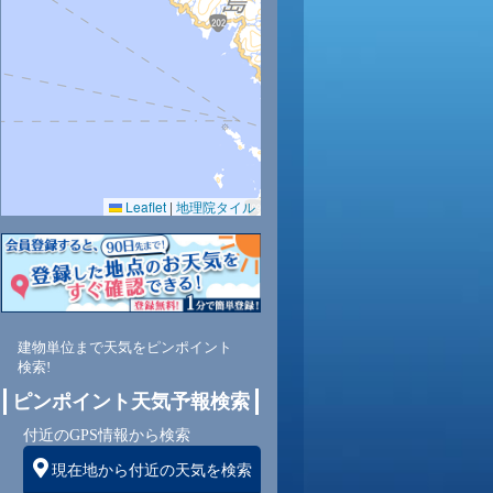
33
32
31
30
30
0.0
0.0
0.0
0.0
0.0
65
66
66
67
67
Leaflet
|
地理院タイル
東
東
東
東
東
3
3
5
5
5
建物単位まで天気をピンポイント
検索!
ピンポイント天気予報検索
付近のGPS情報から検索
現在地から付近の天気を検索