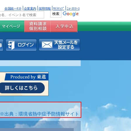
全国統一ﾃｽﾄ
企業案内
採用情報
ｻｲﾄﾏｯﾌﾟ
ﾆｭｰｽﾘﾘｰｽ
※出典：環境省熱中症予防情報サイト