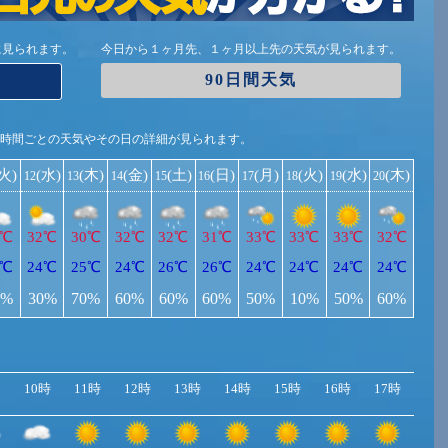
に見られます。
今日から１ヶ月先、１ヶ月以上先の天気が見られます。
90日間天気
1時間ごとの天気やその日の詳細が見られます。
(火)
(水)
(木)
(金)
(土)
(日)
(月)
(火)
(水)
(木)
12
13
14
15
16
17
18
19
20
2℃
32℃
30℃
32℃
32℃
31℃
33℃
33℃
33℃
32℃
4℃
24℃
25℃
24℃
26℃
26℃
24℃
24℃
24℃
24℃
0%
30%
70%
60%
60%
60%
50%
10%
50%
60%
10時
11時
12時
13時
14時
15時
16時
17時
18