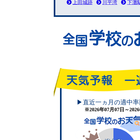
上田城跡
川平湾
下灘
頑張れ！学校のお天気
▶直近一ヵ月の適中率
※2026年07月07日～20