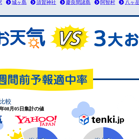
駅
城ヶ島
須賀神社
慶良間諸島
阿智村
八ヶ
比較
26年08月05日集計の値