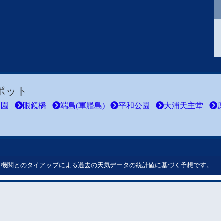
ポット
ー園
眼鏡橋
端島(軍艦島)
平和公園
大浦天主堂
ート機関とのタイアップによる過去の天気データの統計値に基づく予想です。