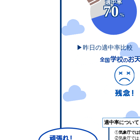
適中率
70
%
▶昨日の適中率比較
適中率について
①
気象庁では
②気象庁では