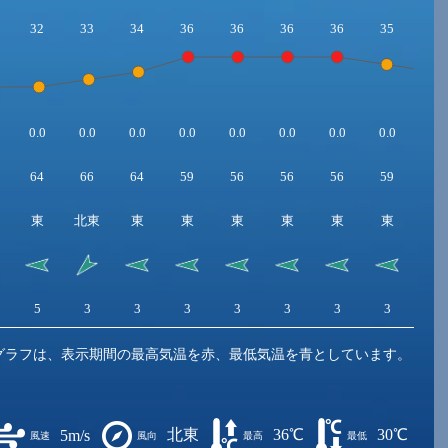
32
33
34
36
36
36
36
35
34
0.0
0.0
0.0
0.0
0.0
0.0
0.0
0.0
0.0
64
66
64
59
56
56
56
59
62
東
北東
東
東
東
東
東
東
東
5
3
3
3
3
3
3
3
3
グラフは、表示期間の最高気温を赤、最低気温を青としています。
北東
36℃
30℃
5m/s
風速
風向
最高
最低