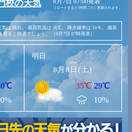
8月7日 07:00発表
門校の天気
リロードすると1時間ごとに更新されます。
天気は
晴れ。
最高気温は
36℃。
降水確率は
10％。
服装
を着ると快適でしょう。
（8月7日 07時発表）
明日
2026年
8月8日(土)
30℃
35℃
/
29℃
10%
10%