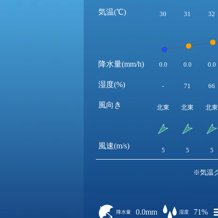
気温(℃)
30
31
32
降水量(mm/h)
0.0
0.0
0.0
湿度(%)
-
71
66
風向き
北東
北東
北東
風速(m/s)
5
5
5
※気温
0.0mm
71%
降水量
湿度