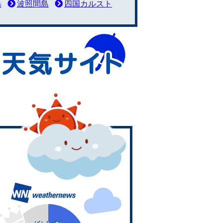
岳
波照間島
四国カルスト