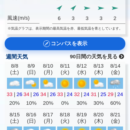
風速(m/s)
6
3
3
3
2
※気温グラフは、表示期間の最高気温を赤、最低気温を青としています。
コンパスを表示
週間天気
90日間の天気を見る
8/8
8/9
8/10
8/11
8/12
8/13
8/14
(土)
(日)
(月)
(火)
(水)
(木)
(金)
33
|
26
34
|
26
34
|
26
33
|
24
32
|
24
31
|
25
29
|
24
20%
10%
20%
0%
30%
30%
60%
8/15
8/16
8/17
8/18
8/19
8/20
8/21
(土)
(日)
(月)
(火)
(水)
(木)
(金)