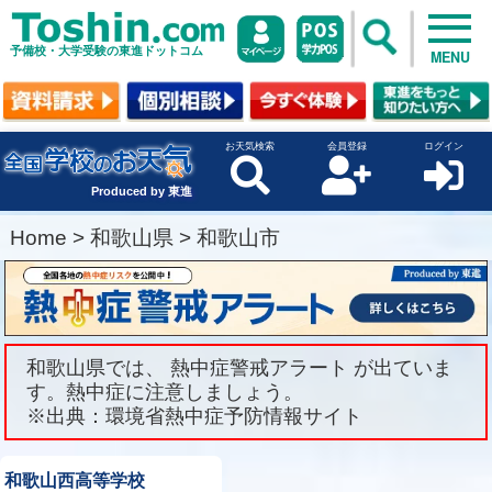
予備校・大学受験の東進ドットコム
MENU
お天気検索
会員登録
ログイン
Produced by 東進
Home
>
和歌山県
>
和歌山市
和歌山県では、 熱中症警戒アラート が出ていま
す。熱中症に注意しましょう。
※出典：環境省熱中症予防情報サイト
和歌山西高等学校