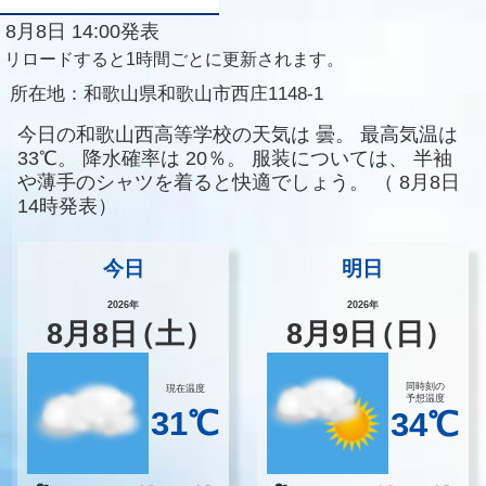
8月8日 14:00発表
リロードすると1時間ごとに更新されます。
所在地：
和歌山県和歌山市西庄1148-1
今日の和歌山西高等学校の天気は
曇。
最高気温は
33℃。
降水確率は
20％。
服装については、
半袖
や薄手のシャツを着ると快適でしょう。
（
8月8日
14時発表）
今日
明日
2026年
2026年
8
月
8
日
（土）
8
月
9
日
（日）
同時刻の
現在温度
予想温度
31℃
34℃