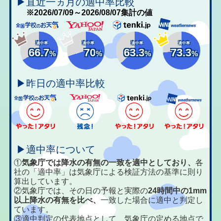
▶直近一ヵ月の適中率比較
※2026/07/09～2026/08/07集計の値
適中率
適中率
適中率
適中率
66.7
70
63.3
73.3
%
%
%
%
▶昨日の適中率比較
▶適中率について
①
気象庁では降水の有無の一致を適中としており、
各
社の「適中率」は気象庁による検証方法の基準に則り
算出しています。
②気象庁では、その日の予報と実際の
24時間中の1mm
以上降水の有無を比べ、
一致した場合に適中と判定し
ています。
③適中判定の代表地点として、気象庁の定める地点で