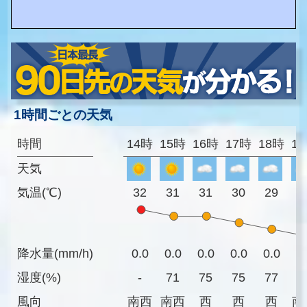
1時間ごとの天気
時間
14時
15時
16時
17時
18時
1
天気
気温(℃)
32
31
31
30
29
2
降水量(mm/h)
0.0
0.0
0.0
0.0
0.0
0
湿度(%)
-
71
75
75
77
8
風向
南西
南西
西
西
西
南