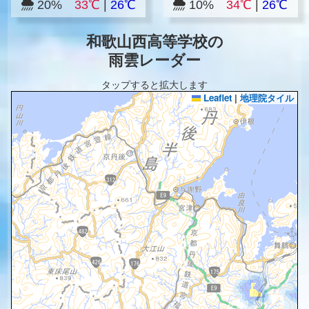
20%
33℃
|
26℃
10%
34℃
|
26℃
和歌山西高等学校の
雨雲レーダー
タップすると拡大します
Leaflet
|
地理院タイル