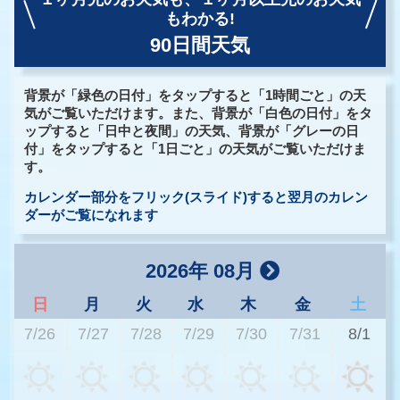
もわかる!
90日間天気
背景が「緑色の日付」をタップすると「1時間ごと」の天
気がご覧いただけます。また、背景が「白色の日付」をタ
ップすると「日中と夜間」の天気、背景が「グレーの日
付」をタップすると「1日ごと」の天気がご覧いただけま
す。
カレンダー部分をフリック(スライド)すると翌月のカレン
ダーがご覧になれます
2026年 08月
日
月
火
水
木
金
土
7/26
7/27
7/28
7/29
7/30
7/31
8/1
3