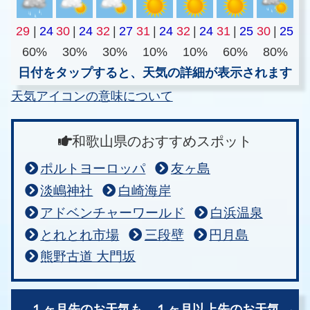
29
|
24
30
|
24
32
|
27
31
|
24
32
|
24
31
|
25
30
|
25
60%
30%
30%
10%
10%
60%
80%
日付をタップすると、天気の詳細が表示されます
天気アイコンの意味について
和歌山県のおすすめスポット
ポルトヨーロッパ
友ヶ島
淡嶋神社
白崎海岸
アドベンチャーワールド
白浜温泉
とれとれ市場
三段壁
円月島
熊野古道 大門坂
１ヶ月先のお天気も、
１ヶ月以上先のお天気