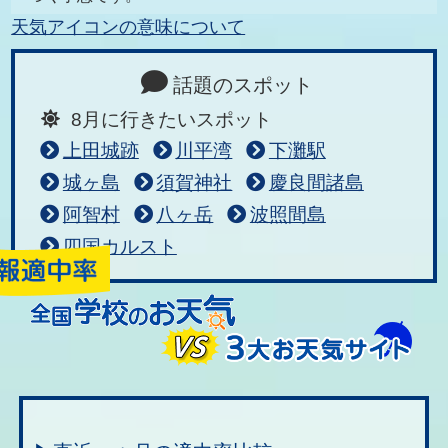
天気アイコンの意味について
話題のスポット
8月に行きたいスポット
上田城跡
川平湾
下灘駅
城ヶ島
須賀神社
慶良間諸島
阿智村
八ヶ岳
波照間島
四国カルスト