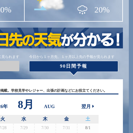
20%
20%
に見られます
今日から１ヶ月先、１ヶ月以上先の予報が見られます
90日間予報
で掲載。学校見学やレジャー、出張の計画などにお役立てください。
8月
26年
AUG
翌月
火
水
木
金
土
7/28
7/29
7/30
7/31
8/1
8/30
8/3