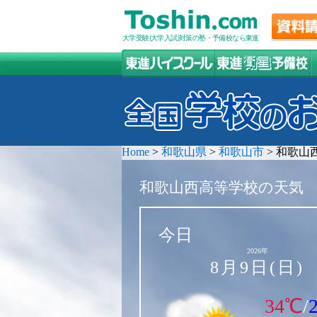
大学受験(大学入試)対策の塾・予備校なら東進
Home
>
和歌山県
>
和歌山市
>
和歌山
和歌山西高等学校の天気
今日
2026年
8月9日(日)
34℃
/