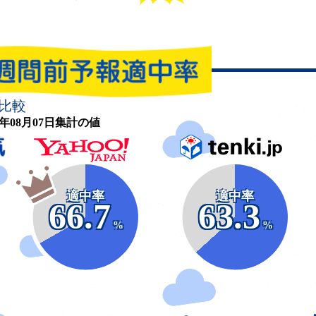
比較
26年08月07日集計の値
適中率
適中率
66.7
63.3
%
%