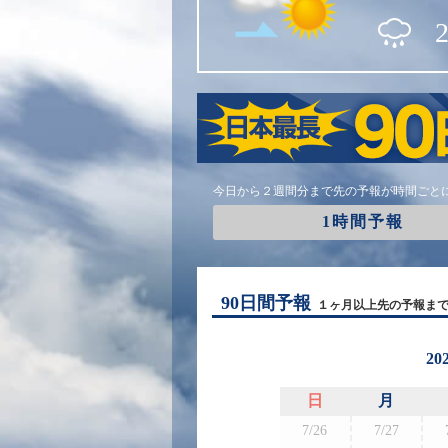
今日から２週間分まで先の予報が時間ごと
1時間予報
90日間予報
１ヶ月以上先の予報ま
20
日
月
7/26
7/27