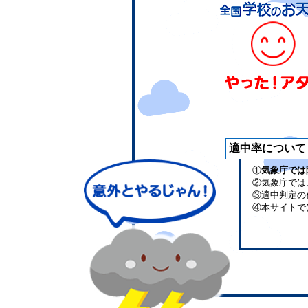
適中率について
①
気象庁では
②気象庁では
③適中判定の
④本サイトで