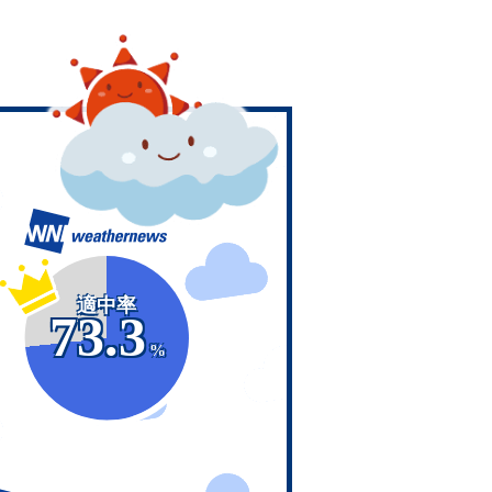
適中率
73.3
%