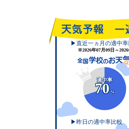
▶直近一ヵ月の適中率
※2026年07月09日～20
適中率
70
%
▶昨日の適中率比較