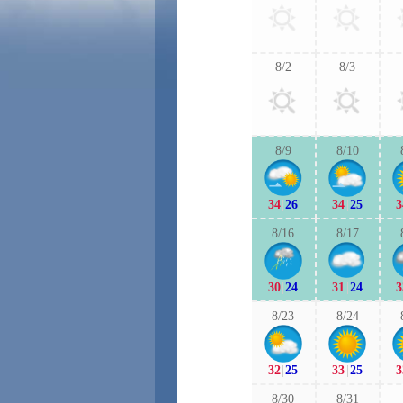
8/2
8/3
8/9
8/10
34
|
26
34
|
25
3
8/16
8/17
30
|
24
31
|
24
3
8/23
8/24
32
|
25
33
|
25
3
8/30
8/31