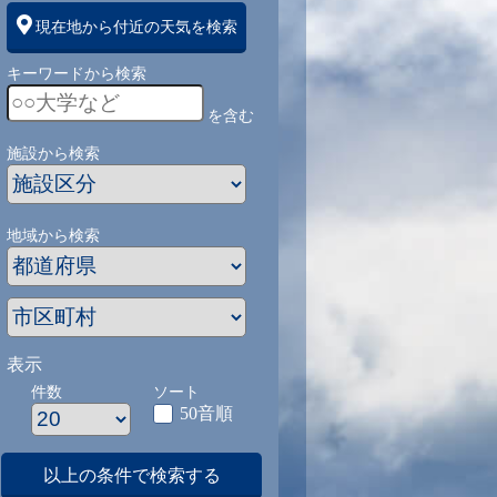
現在地から付近の天気を検索
キーワードから検索
を含む
施設から検索
地域から検索
表示
件数
ソート
50音順
以上の条件で検索する
1
9/1
9/2
9/3
9/4
9/5
9/27