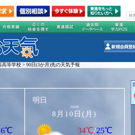
西高等学校
>
90日(3か月)先の天気予報
明日
2026年
8月10日(月)
26℃
34℃
/
25℃