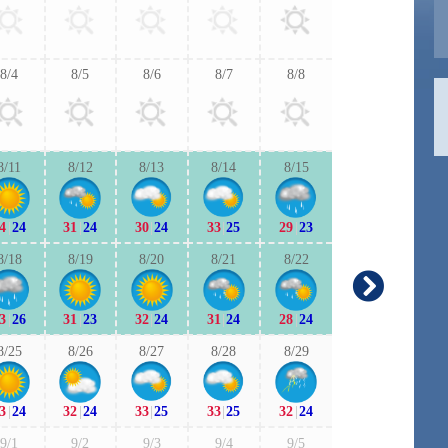
31
|
25
30
|
2
8/4
8/5
8/6
8/7
8/8
9/6
9/7
31
|
24
30
|
2
8/11
8/12
8/13
8/14
8/15
9/13
9/1
4
|
24
31
|
24
30
|
24
33
|
25
29
|
23
30
|
23
28
|
2
8/18
8/19
8/20
8/21
8/22
9/20
9/2
3
|
26
31
|
23
32
|
24
31
|
24
28
|
24
28
|
22
28
|
1
8/25
8/26
8/27
8/28
8/29
9/27
9/2
3
|
24
32
|
24
33
|
25
33
|
25
32
|
24
28
|
23
28
|
2
9/1
9/2
9/3
9/4
9/5