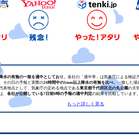
降水の有無の一致を適中としており、
各社の「適中率」は気象庁による検証
、その日の予報と実際の
24時間中の1mm以上降水の有無を比べ、
一致した場
代表地点として、気象庁の定める地点である
東京都千代田区北の丸公園
の天
は、
各社が公開している7日前0時の予報の適中判定
の結果を比較しています
もっと詳しく見る