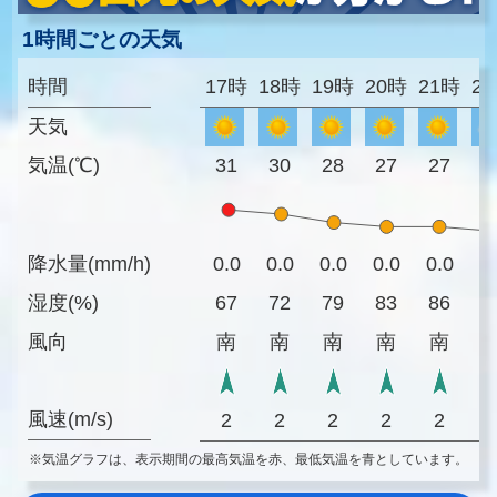
1時間ごとの天気
時間
17時
18時
19時
20時
21時
2
天気
気温(℃)
31
30
28
27
27
2
降水量(mm/h)
0.0
0.0
0.0
0.0
0.0
0
湿度(%)
67
72
79
83
86
8
風向
南
南
南
南
南
風速(m/s)
2
2
2
2
2
※気温グラフは、表示期間の最高気温を赤、最低気温を青としています。