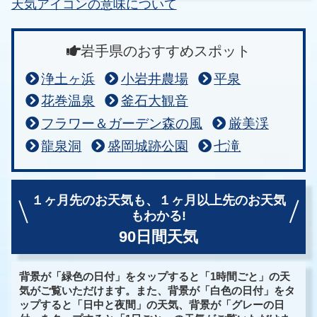
天気アイコンの意味について
岩手県のおすすめスポット
浄土ヶ浜
小岩井農場
平泉
花巻温泉
釜石大観音
フラワー＆ガーデン森の風
厳美渓
龍泉洞
盛岡城跡公園
七滝
１ヶ月先のお天気も、
１ヶ月以上先のお天気
もわかる!
90日間天気
背景が「緑色の日付」をタップすると「1時間ごと」の天
気がご覧いただけます。また、背景が「白色の日付」をタ
ップすると「日中と夜間」の天気、背景が「グレーの日