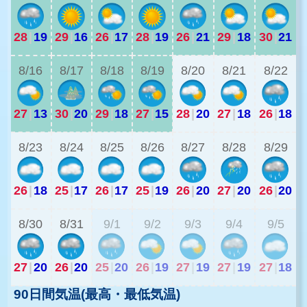
28
|
19
29
|
16
26
|
17
28
|
19
26
|
21
29
|
18
30
|
21
2
8/16
8/17
8/18
8/19
8/20
8/21
8/22
27
|
13
30
|
20
29
|
18
27
|
15
28
|
20
27
|
18
26
|
18
2
8/23
8/24
8/25
8/26
8/27
8/28
8/29
26
|
18
25
|
17
26
|
17
25
|
19
26
|
20
27
|
20
26
|
20
2
8/30
8/31
9/1
9/2
9/3
9/4
9/5
27
|
20
26
|
20
25
|
20
26
|
19
27
|
19
27
|
19
27
|
18
90日間気温(最高・最低気温)