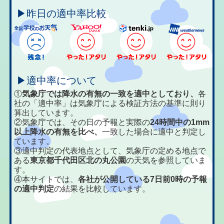
▶昨日の適中率比較
▶適中率について
①
気象庁では降水の有無の一致を適中としており、
各
社の「適中率」は気象庁による検証方法の基準に則り
算出しています。
②気象庁では、その日の予報と実際の
24時間中の1mm
以上降水の有無を比べ、
一致した場合に適中と判定し
ています。
③適中判定の代表地点として、気象庁の定める地点で
ある
東京都千代田区北の丸公園
の天気を参照していま
す。
④本サイトでは、
各社が公開している7日前0時の予報
の適中判定
の結果を比較しています。