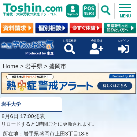
予備校・大学受験の東進ドットコム
MENU
お天気検索
会員登録
ログイン
Produced by 東進
Home
>
岩手県
>
盛岡市
岩手大学
8月6日 17:00発表
リロードすると1時間ごとに更新されます。
所在地：
岩手県盛岡市上田3丁目18-8