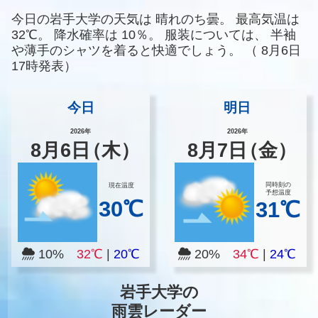
今日の岩手大学の天気は
晴れのち曇。
最高気温は
32℃。
降水確率は
10％。
服装については、
半袖
や薄手のシャツを着ると快適でしょう。
（
8月6日
17時発表）
今日
明日
2026年
2026年
8
月
6
日
（木）
8
月
7
日
（金）
同時刻の
現在温度
予想温度
30℃
31℃
10%
32℃
|
20℃
20%
34℃
|
24℃
岩手大学の
雨雲レーダー