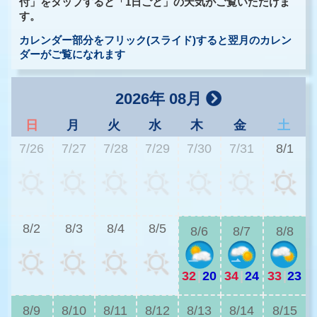
付」をタップすると「1日ごと」の天気がご覧いただけま
す。
カレンダー部分をフリック(スライド)すると翌月のカレン
ダーがご覧になれます
2026年 08月
日
月
火
水
木
金
土
7/26
7/27
7/28
7/29
7/30
7/31
8/1
2
8/2
8/3
8/4
8/5
8/6
8/7
8/8
32
|
20
34
|
24
33
|
23
2
8/9
8/10
8/11
8/12
8/13
8/14
8/15