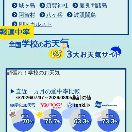
城ヶ島
須賀神社
慶良間諸島
阿智村
八ヶ岳
波照間島
四国カルスト
頑張れ！学校のお天気
▶直近一ヵ月の適中率比較
※2026/07/07～2026/08/05集計の値
適中率
適中率
適中率
適中率
70
76.7
63.3
73.3
%
%
%
%