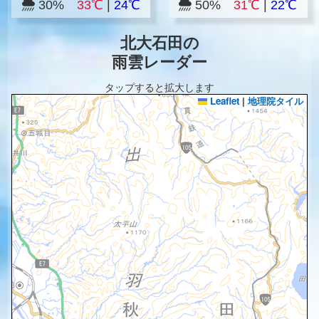
30%
33℃
|
24℃
50%
31℃
|
22℃
北大石田の
雨雲レーダー
タップすると拡大します
Leaflet
|
地理院タイル