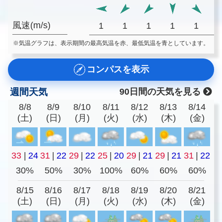
風速(m/s)
1
1
1
1
1
※気温グラフは、表示期間の最高気温を赤、最低気温を青としています。
コンパスを表示
週間天気
90日間の天気を見る
8/8
8/9
8/10
8/11
8/12
8/13
8/14
(土)
(日)
(月)
(火)
(水)
(木)
(金)
33
|
24
31
|
22
29
|
22
25
|
20
29
|
21
29
|
21
31
|
22
30%
50%
30%
100%
60%
60%
60%
8/15
8/16
8/17
8/18
8/19
8/20
8/21
(土)
(日)
(月)
(火)
(水)
(木)
(金)