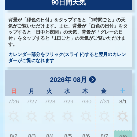
90日間天気
背景が「緑色の日付」をタップすると「1時間ごと」の天
気がご覧いただけます。また、背景が「白色の日付」をタ
ップすると「日中と夜間」の天気、背景が「グレーの日
付」をタップすると「1日ごと」の天気がご覧いただけま
す。
カレンダー部分をフリック(スライド)すると翌月のカレン
ダーがご覧になれます
2026年 08月
日
月
火
水
木
金
土
7/26
7/27
7/28
7/29
7/30
7/31
8/1
2
8/2
8/3
8/4
8/5
8/6
8/7