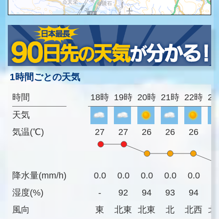
1時間ごとの天気
時間
18時
19時
20時
21時
22時
2
天気
気温(℃)
27
27
26
26
26
2
降水量(mm/h)
0.0
0.0
0.0
0.0
0.0
0
湿度(%)
-
92
94
93
94
9
風向
東
北東
北東
北
北西
北