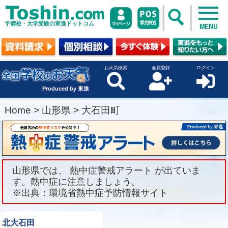
予備校・大学受験の東進ドットコム
MENU
お天気検索
会員登録
ログイン
Produced by 東進
Home
>
山形県
>
大石田町
山形県では、 熱中症警戒アラート が出ていま
す。熱中症に注意しましょう。
※出典：環境省熱中症予防情報サイト
北大石田