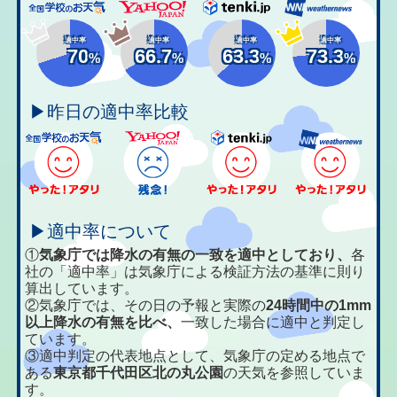
適中率
適中率
適中率
適中率
70
66.7
63.3
73.3
%
%
%
%
▶昨日の適中率比較
▶適中率について
①
気象庁では降水の有無の一致を適中としており、
各
社の「適中率」は気象庁による検証方法の基準に則り
算出しています。
②気象庁では、その日の予報と実際の
24時間中の1mm
以上降水の有無を比べ、
一致した場合に適中と判定し
ています。
③適中判定の代表地点として、気象庁の定める地点で
ある
東京都千代田区北の丸公園
の天気を参照していま
す。