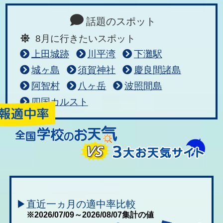
話題のスポット
8月に行きたいスポット
上田城跡
川平湾
下灘駅
城ヶ島
須賀神社
慶良間諸島
阿智村
八ヶ岳
波照間島
四国カルスト
▶直近一ヵ月の適中率比較
※2026/07/09～2026/08/07集計の値