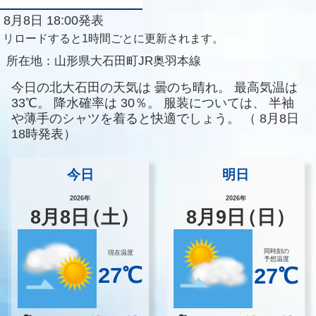
8月8日 18:00発表
リロードすると1時間ごとに更新されます。
所在地：
山形県大石田町JR奥羽本線
今日の北大石田の天気は
曇のち晴れ。
最高気温は
33℃。
降水確率は
30％。
服装については、
半袖
や薄手のシャツを着ると快適でしょう。
（
8月8日
18時発表）
今日
明日
2026年
2026年
8
月
8
日
（土）
8
月
9
日
（日）
同時刻の
現在温度
予想温度
27℃
27℃