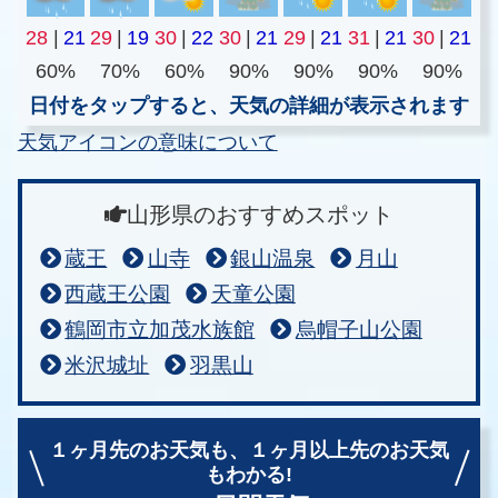
28
|
21
29
|
19
30
|
22
30
|
21
29
|
21
31
|
21
30
|
21
60%
70%
60%
90%
90%
90%
90%
日付をタップすると、天気の詳細が表示されます
天気アイコンの意味について
山形県のおすすめスポット
蔵王
山寺
銀山温泉
月山
西蔵王公園
天童公園
鶴岡市立加茂水族館
烏帽子山公園
米沢城址
羽黒山
１ヶ月先のお天気も、
１ヶ月以上先のお天気
もわかる!