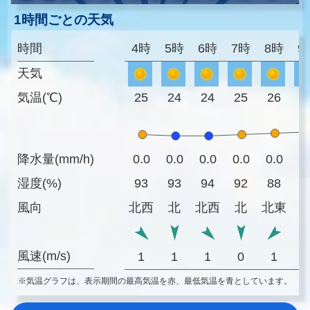
1時間ごとの天気
時間
4時
5時
6時
7時
8時
9
天気
気温(℃)
25
24
24
25
26
2
降水量(mm/h)
0.0
0.0
0.0
0.0
0.0
0
湿度(%)
93
93
94
92
88
8
風向
北西
北
北西
北
北東
風速(m/s)
1
1
1
0
1
※気温グラフは、表示期間の最高気温を赤、最低気温を青としています。