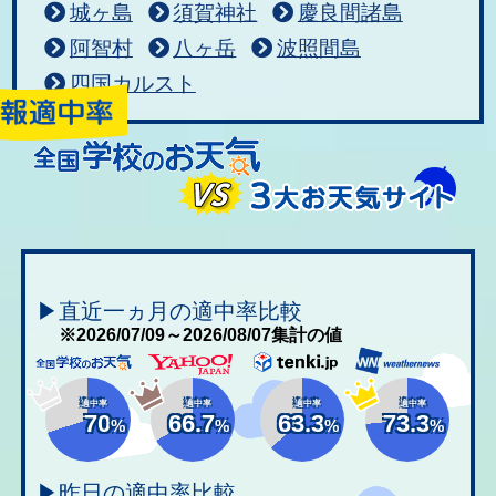
城ヶ島
須賀神社
慶良間諸島
阿智村
八ヶ岳
波照間島
四国カルスト
▶直近一ヵ月の適中率比較
※2026/07/09～2026/08/07集計の値
適中率
適中率
適中率
適中率
70
66.7
63.3
73.3
%
%
%
%
▶昨日の適中率比較