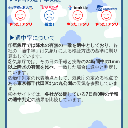
▶適中率について
①
気象庁では降水の有無の一致を適中としており、
各
社の「適中率」は気象庁による検証方法の基準に則り
算出しています。
②気象庁では、その日の予報と実際の
24時間中の1mm
以上降水の有無を比べ、
一致した場合に適中と判定し
ています。
③適中判定の代表地点として、気象庁の定める地点で
ある
東京都千代田区北の丸公園
の天気を参照していま
す。
④本サイトでは、
各社が公開している7日前0時の予報
の適中判定
の結果を比較しています。