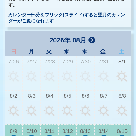
す。
カレンダー部分をフリック(スライド)すると翌月のカレン
ダーがご覧になれます
2026年 08月
日
月
火
水
木
金
土
7/26
7/27
7/28
7/29
7/30
7/31
8/1
3
8/2
8/3
8/4
8/5
8/6
8/7
8/8
3
8/9
8/10
8/11
8/12
8/13
8/14
8/15