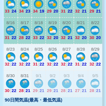
33
|
24
34
|
23
34
|
19
29
|
20
31
|
22
32
|
21
29
|
21
2
8/16
8/17
8/18
8/19
8/20
8/21
8/22
31
|
22
28
|
22
33
|
22
32
|
20
32
|
21
32
|
20
30
|
20
2
8/23
8/24
8/25
8/26
8/27
8/28
8/29
32
|
22
32
|
22
31
|
22
32
|
22
32
|
22
31
|
22
32
|
22
2
8/30
8/31
9/1
9/2
9/3
9/4
9/5
30
|
22
28
|
21
29
|
21
29
|
21
28
|
21
27
|
21
28
|
21
90日間気温(最高・最低気温)