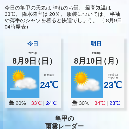
今日の亀甲の天気は
晴れのち曇。
最高気温は
33℃。
降水確率は
20％。
服装については、
半袖
や薄手のシャツを着ると快適でしょう。
（
8月9日
04時発表）
今日
明日
2026年
2026年
8
月
9
日
（日）
8
月
10
日
（月）
同時刻の
現在温度
予想温度
24℃
23℃
20%
33℃
|
24℃
30%
34℃
|
23℃
亀甲の
雨雲レーダー