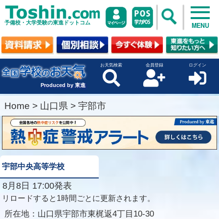
予備校・大学受験の東進ドットコム
MENU
お天気検索
会員登録
ログイン
Produced by 東進
Home
>
山口県
>
宇部市
宇部中央高等学校
8月8日 17:00発表
リロードすると1時間ごとに更新されます。
所在地：
山口県宇部市東梶返4丁目10-30