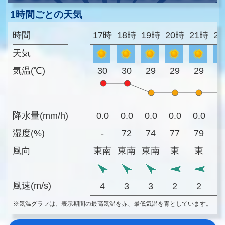
1時間ごとの天気
時間
17時
18時
19時
20時
21時
2
天気
気温(℃)
30
30
29
29
29
2
降水量(mm/h)
0.0
0.0
0.0
0.0
0.0
0
湿度(%)
-
72
74
77
79
7
風向
東南
東南
東南
東
東
風速(m/s)
4
3
3
2
2
※気温グラフは、表示期間の最高気温を赤、最低気温を青としています。