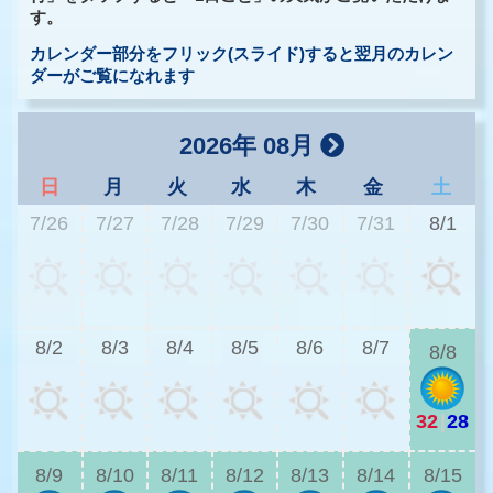
す。
カレンダー部分をフリック(スライド)すると翌月のカレン
ダーがご覧になれます
2026年 08月
日
月
火
水
木
金
土
7/26
7/27
7/28
7/29
7/30
7/31
8/1
3
8/2
8/3
8/4
8/5
8/6
8/7
8/8
32
|
28
3
8/9
8/10
8/11
8/12
8/13
8/14
8/15