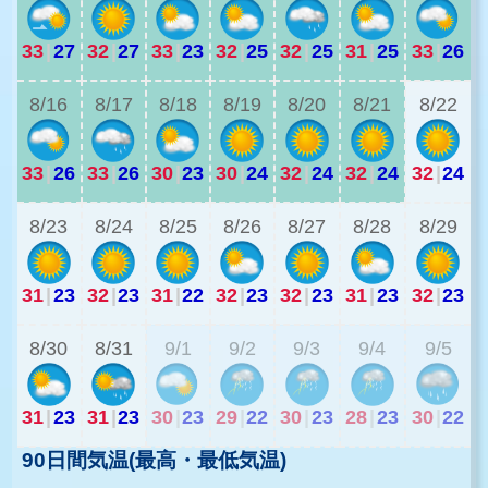
33
|
27
32
|
27
33
|
23
32
|
25
32
|
25
31
|
25
33
|
26
2
8/16
8/17
8/18
8/19
8/20
8/21
8/22
33
|
26
33
|
26
30
|
23
30
|
24
32
|
24
32
|
24
32
|
24
2
8/23
8/24
8/25
8/26
8/27
8/28
8/29
31
|
23
32
|
23
31
|
22
32
|
23
32
|
23
31
|
23
32
|
23
2
8/30
8/31
9/1
9/2
9/3
9/4
9/5
31
|
23
31
|
23
30
|
23
29
|
22
30
|
23
28
|
23
30
|
22
90日間気温(最高・最低気温)