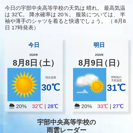
今日の宇部中央高等学校の天気は
晴れ。
最高気温
は
32℃。
降水確率は
20％。
服装については、
半
袖や薄手のシャツを着ると快適でしょう。
（
8月8
日 17時発表）
今日
明日
2026年
2026年
8
月
8
日
（土）
8
月
9
日
（日）
同時刻の
現在温度
予想温度
30℃
31℃
20%
32℃
|
28℃
20%
33℃
|
27℃
宇部中央高等学校の
雨雲レーダー