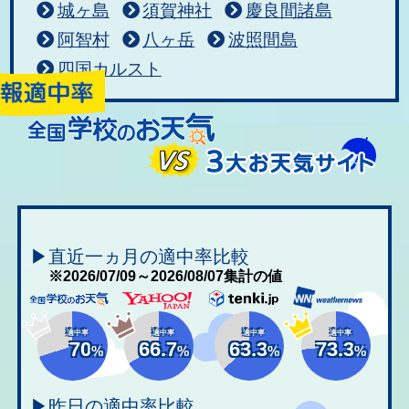
城ヶ島
須賀神社
慶良間諸島
阿智村
八ヶ岳
波照間島
四国カルスト
▶直近一ヵ月の適中率比較
※2026/07/09～2026/08/07集計の値
適中率
適中率
適中率
適中率
70
66.7
63.3
73.3
%
%
%
%
▶昨日の適中率比較