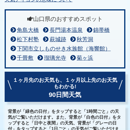
山口県のおすすめスポット
角島大橋
長門湯本温泉
錦帯橋
松下村塾
萩城跡
秋芳洞
下関市立しものせき水族館（海響館）
千畳敷
瑠璃光寺
菊ヶ浜
１ヶ月先のお天気も、
１ヶ月以上先のお天気
もわかる!
90日間天気
背景が「緑色の日付」をタップすると「1時間ごと」の天
気がご覧いただけます。また、背景が「白色の日付」をタ
ップすると「日中と夜間」の天気、背景が「グレーの日
付」をタップすると「1日ごと」の天気がご覧いただけま