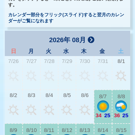
す。
カレンダー部分をフリック(スライド)すると翌月のカレン
ダーがご覧になれます
2026年 08月
日
月
火
水
木
金
土
7/26
7/27
7/28
7/29
7/30
7/31
8/1
3
8/2
8/3
8/4
8/5
8/6
8/7
8/8
34
|
25
36
|
25
2
8/9
8/10
8/11
8/12
8/13
8/14
8/15