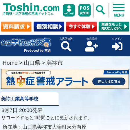
予備校・大学受験の東進ドットコム
MENU
お天気検索
会員登録
ログイン
Produced by 東進
Home
>
山口県
>
美祢市
美祢工業高等学校
8月7日 20:00発表
リロードすると1時間ごとに更新されます。
所在地：
山口県美祢市大嶺町東分向原