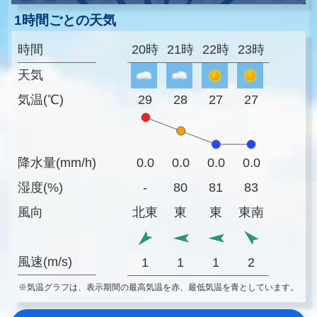
1時間ごとの天気
時間
20時
21時
22時
23時
天気
気温(℃)
29
28
27
27
降水量(mm/h)
0.0
0.0
0.0
0.0
湿度(%)
-
80
81
83
風向
北東
東
東
東南
風速(m/s)
1
1
1
2
※気温グラフは、表示期間の最高気温を赤、最低気温を青としています。