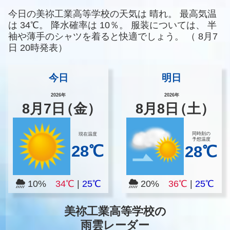
今日の美祢工業高等学校の天気は
晴れ。
最高気温
は
34℃。
降水確率は
10％。
服装については、
半
袖や薄手のシャツを着ると快適でしょう。
（
8月7
日 20時発表）
今日
明日
2026年
2026年
8
月
7
日
（金）
8
月
8
日
（土）
同時刻の
現在温度
予想温度
28℃
28℃
10%
34℃
|
25℃
20%
36℃
|
25℃
美祢工業高等学校の
雨雲レーダー