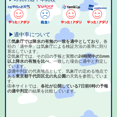
▶適中率について
①
気象庁では降水の有無の一致を適中としており、
各
社の「適中率」は気象庁による検証方法の基準に則り
算出しています。
②気象庁では、その日の予報と実際の
24時間中の1mm
以上降水の有無を比べ、
一致した場合に適中と判定し
ています。
③適中判定の代表地点として、気象庁の定める地点で
ある
東京都千代田区北の丸公園
の天気を参照していま
す。
④本サイトでは、
各社が公開している7日前0時の予報
の適中判定
の結果を比較しています。