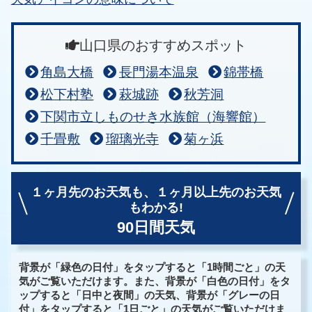
山口県のおすすめスポット
角島大橋
長門湯本温泉
錦帯橋
松下村塾
萩城跡
秋芳洞
下関市立しものせき水族館（海響館）
千畳敷
瑠璃光寺
菊ヶ浜
１ヶ月先のお天気も、
１ヶ月以上先のお天気
もわかる!
90日間天気
背景が「緑色の日付」をタップすると「1時間ごと」の天
気がご覧いただけます。また、背景が「白色の日付」をタ
ップすると「日中と夜間」の天気、背景が「グレーの日
付」をタップすると「1日ごと」の天気がご覧いただけま