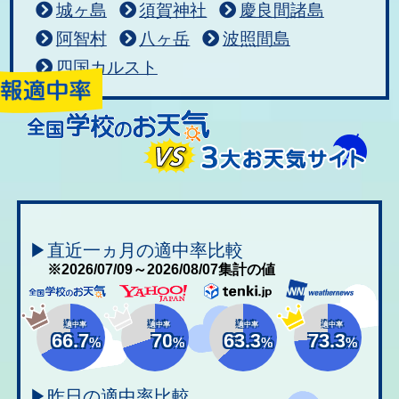
城ヶ島
須賀神社
慶良間諸島
阿智村
八ヶ岳
波照間島
四国カルスト
▶直近一ヵ月の適中率比較
※2026/07/09～2026/08/07集計の値
適中率
適中率
適中率
適中率
66.7
70
63.3
73.3
%
%
%
%
▶昨日の適中率比較