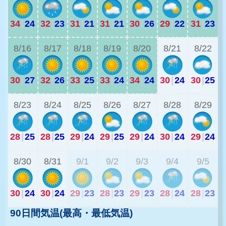
34
|
24
32
|
23
31
|
21
31
|
21
30
|
26
29
|
22
31
|
23
2
8/16
8/17
8/18
8/19
8/20
8/21
8/22
30
|
27
32
|
26
33
|
25
33
|
24
34
|
24
30
|
24
30
|
25
2
8/23
8/24
8/25
8/26
8/27
8/28
8/29
28
|
25
28
|
25
29
|
24
29
|
25
29
|
24
30
|
24
29
|
24
2
8/30
8/31
9/1
9/2
9/3
9/4
9/5
30
|
24
30
|
24
29
|
23
28
|
23
29
|
23
28
|
24
28
|
23
90日間気温(最高・最低気温)