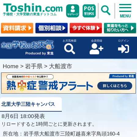
予備校・大学受験の東進ドットコム
MENU
お天気検索
会員登録
ログイン
Produced by 東進
Home
>
岩手県
>
大船渡市
北里大学三陸キャンパス
8月6日 18:00発表
リロードすると1時間ごとに更新されます。
所在地：
岩手県大船渡市三陸町越喜来字鳥頭160-4