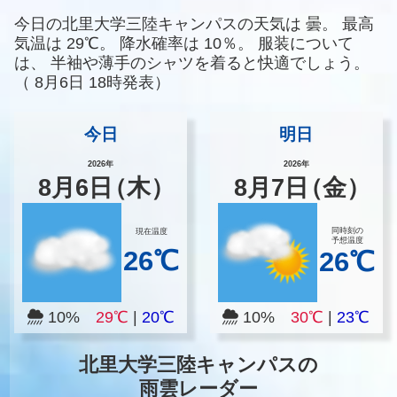
今日の北里大学三陸キャンパスの天気は
曇。
最高
気温は
29℃。
降水確率は
10％。
服装について
は、
半袖や薄手のシャツを着ると快適でしょう。
（
8月6日 18時発表）
今日
明日
2026年
2026年
8
月
6
日
（木）
8
月
7
日
（金）
同時刻の
現在温度
予想温度
26℃
26℃
10%
29℃
|
20℃
10%
30℃
|
23℃
北里大学三陸キャンパスの
雨雲レーダー