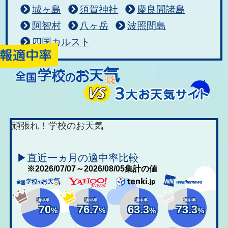
城ヶ島
須賀神社
慶良間諸島
阿智村
八ヶ岳
波照間島
四国カルスト
頑張れ！学校のお天気
▶直近一ヵ月の適中率比較
※2026/07/07～2026/08/05集計の値
適中率
適中率
適中率
適中率
70
76.7
63.3
73.3
%
%
%
%