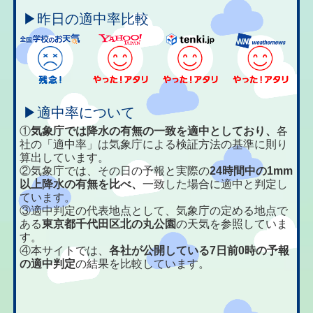
▶昨日の適中率比較
▶適中率について
①
気象庁では降水の有無の一致を適中としており、
各
社の「適中率」は気象庁による検証方法の基準に則り
算出しています。
②気象庁では、その日の予報と実際の
24時間中の1mm
以上降水の有無を比べ、
一致した場合に適中と判定し
ています。
③適中判定の代表地点として、気象庁の定める地点で
ある
東京都千代田区北の丸公園
の天気を参照していま
す。
④本サイトでは、
各社が公開している7日前0時の予報
の適中判定
の結果を比較しています。