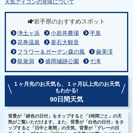
天気アイコンの意味について
岩手県のおすすめスポット
浄土ヶ浜
小岩井農場
平泉
花巻温泉
釜石大観音
フラワー＆ガーデン森の風
厳美渓
龍泉洞
盛岡城跡公園
七滝
１ヶ月先のお天気も、
１ヶ月以上先のお天気
もわかる!
90日間天気
背景が「緑色の日付」をタップすると「1時間ごと」の天
気がご覧いただけます。また、背景が「白色の日付」をタ
ップすると「日中と夜間」の天気、背景が「グレーの日