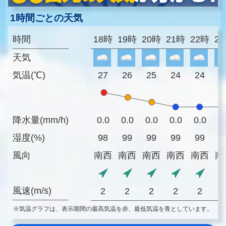
1時間ごとの天気
時間
18時
19時
20時
21時
22時
2
天気
気温(℃)
27
26
25
24
24
2
降水量(mm/h)
0.0
0.0
0.0
0.0
0.0
0
湿度(%)
98
99
99
99
99
9
風向
南西
南西
南西
南西
南西
南
風速(m/s)
2
2
2
2
2
※気温グラフは、表示期間の最高気温を赤、最低気温を青としています。