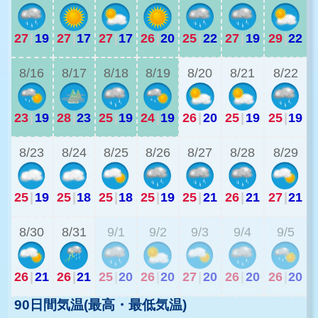
27
|
19
27
|
17
27
|
17
26
|
20
25
|
22
27
|
19
29
|
22
2
8/16
8/17
8/18
8/19
8/20
8/21
8/22
23
|
19
28
|
23
25
|
19
24
|
19
26
|
20
25
|
19
25
|
19
2
8/23
8/24
8/25
8/26
8/27
8/28
8/29
25
|
19
25
|
18
25
|
18
25
|
19
25
|
21
26
|
21
27
|
21
2
8/30
8/31
9/1
9/2
9/3
9/4
9/5
26
|
21
26
|
21
25
|
20
26
|
20
27
|
20
26
|
20
26
|
20
90日間気温(最高・最低気温)