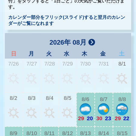
付」をタップすると「1日ごと」の天気がご覧いただけま
す。
カレンダー部分をフリック(スライド)すると翌月のカレン
ダーがご覧になれます
2026年 08月
日
月
火
水
木
金
土
7/26
7/27
7/28
7/29
7/30
7/31
8/1
2
8/2
8/3
8/4
8/5
8/6
8/7
8/8
29
|
20
30
|
23
29
|
22
2
8/9
8/10
8/11
8/12
8/13
8/14
8/15