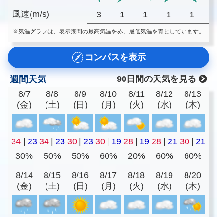
風速(m/s)
3
1
1
1
1
※気温グラフは、表示期間の最高気温を赤、最低気温を青としています。
コンパスを表示
週間天気
90日間の天気を見る
8/7
8/8
8/9
8/10
8/11
8/12
8/13
(金)
(土)
(日)
(月)
(火)
(水)
(木)
34
|
23
34
|
23
30
|
23
30
|
19
28
|
19
28
|
21
30
|
21
30%
50%
50%
60%
20%
60%
60%
8/14
8/15
8/16
8/17
8/18
8/19
8/20
(金)
(土)
(日)
(月)
(火)
(水)
(木)