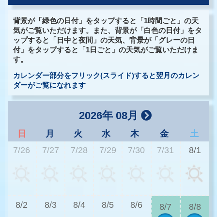
背景が「緑色の日付」をタップすると「1時間ごと」の天
気がご覧いただけます。また、背景が「白色の日付」をタ
ップすると「日中と夜間」の天気、背景が「グレーの日
付」をタップすると「1日ごと」の天気がご覧いただけま
す。
カレンダー部分をフリック(スライド)すると翌月のカレン
ダーがご覧になれます
2026年 08月
日
月
火
水
木
金
土
7/26
7/27
7/28
7/29
7/30
7/31
8/1
2
8/2
8/3
8/4
8/5
8/6
8/7
8/8