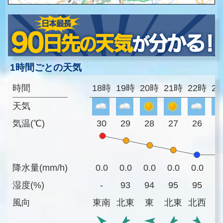
1時間ごとの天気
時間
18時
19時
20時
21時
22時
2
天気
気温(℃)
30
29
28
27
26
2
降水量(mm/h)
0.0
0.0
0.0
0.0
0.0
0
湿度(%)
-
93
94
95
95
9
風向
東南
北東
東
北東
北西