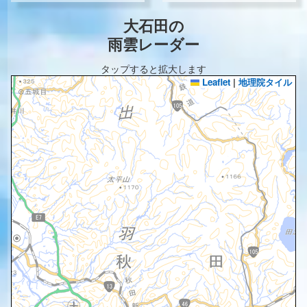
大石田の
雨雲レーダー
タップすると拡大します
Leaflet
|
地理院タイル