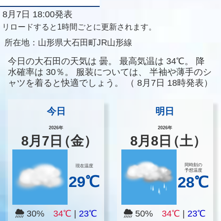
8月7日 18:00発表
リロードすると1時間ごとに更新されます。
所在地：
山形県大石田町JR山形線
今日の大石田の天気は
曇。
最高気温は
34℃。
降
水確率は
30％。
服装については、
半袖や薄手のシ
ャツを着ると快適でしょう。
（
8月7日 18時発表）
今日
明日
2026年
2026年
8
月
7
日
（金）
8
月
8
日
（土）
同時刻の
現在温度
予想温度
29℃
28℃
30%
34℃
|
23℃
50%
34℃
|
23℃