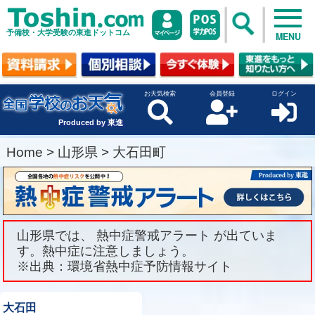
予備校・大学受験の東進ドットコム
MENU
お天気検索
会員登録
ログイン
Produced by 東進
Home
>
山形県
>
大石田町
山形県では、 熱中症警戒アラート が出ていま
す。熱中症に注意しましょう。
※出典：環境省熱中症予防情報サイト
大石田