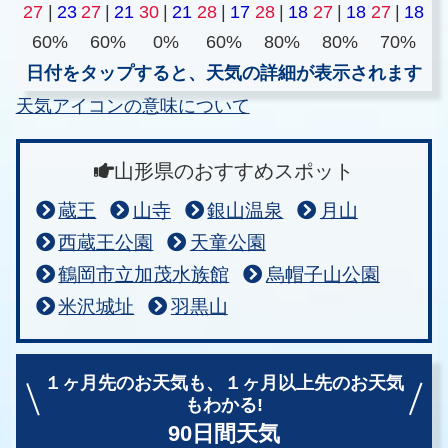
27
|
23
27
|
21
30
|
21
28
|
17
28
|
18
27
|
18
27
|
18
60%
60%
0%
60%
80%
80%
70%
日付をタップすると、天気の詳細が表示されます
天気アイコンの意味について
山形県のおすすめスポット
蔵王
山寺
銀山温泉
月山
西蔵王公園
天童公園
鶴岡市立加茂水族館
烏帽子山公園
米沢城址
羽黒山
１ヶ月先のお天気も、
１ヶ月以上先のお天気
もわかる!
90日間天気