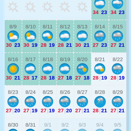
34
|
23
34
|
23
2
8/9
8/10
8/11
8/12
8/13
8/14
8/15
30
|
23
30
|
19
28
|
19
28
|
21
30
|
21
27
|
23
27
|
21
2
8/16
8/17
8/18
8/19
8/20
8/21
8/22
30
|
21
28
|
17
28
|
18
27
|
18
27
|
18
28
|
19
28
|
19
2
8/23
8/24
8/25
8/26
8/27
8/28
8/29
27
|
20
27
|
19
27
|
19
27
|
20
27
|
21
28
|
21
27
|
21
2
8/30
8/31
9/1
9/2
9/3
9/4
9/5