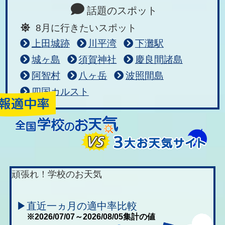
話題のスポット
8月に行きたいスポット
上田城跡
川平湾
下灘駅
城ヶ島
須賀神社
慶良間諸島
阿智村
八ヶ岳
波照間島
四国カルスト
頑張れ！学校のお天気
▶直近一ヵ月の適中率比較
※2026/07/07～2026/08/05集計の値