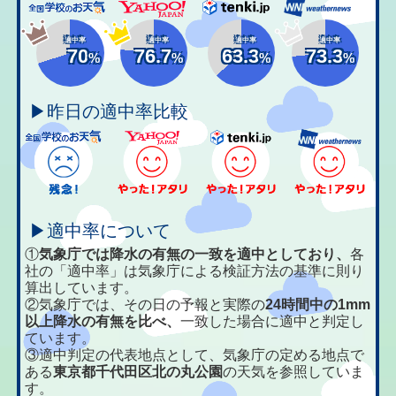
適中率
適中率
適中率
適中率
70
76.7
63.3
73.3
%
%
%
%
▶昨日の適中率比較
▶適中率について
①
気象庁では降水の有無の一致を適中としており、
各
社の「適中率」は気象庁による検証方法の基準に則り
算出しています。
②気象庁では、その日の予報と実際の
24時間中の1mm
以上降水の有無を比べ、
一致した場合に適中と判定し
ています。
③適中判定の代表地点として、気象庁の定める地点で
ある
東京都千代田区北の丸公園
の天気を参照していま
す。