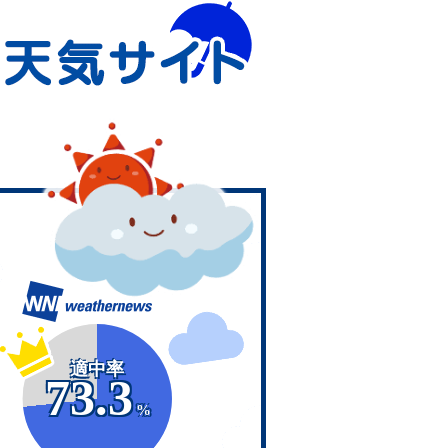
適中率
73.3
%