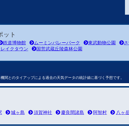
ポット
鉄道博物館
ムーミンバレーパーク
東武動物公園
さ
ンレイクタウン
国営武蔵丘陵森林公園
ート機関とのタイアップによる過去の天気データの統計値に基づく予想です。
駅
城ヶ島
須賀神社
慶良間諸島
阿智村
八ヶ