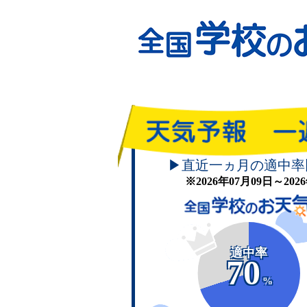
▶直近一ヵ月の適中率
※2026年07月09日～20
適中率
70
%