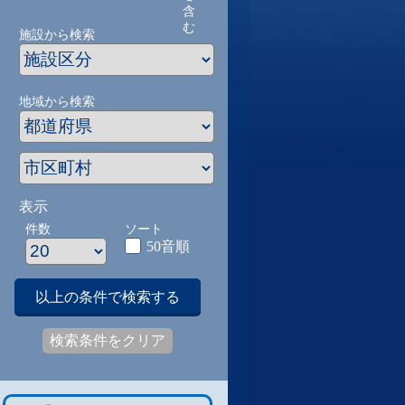
含
む
施設から検索
地域から検索
表示
件数
ソート
50音順
以上の条件で検索する
検索条件をクリア