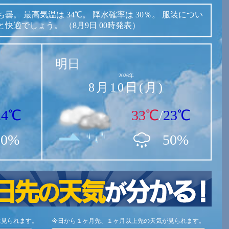
ち曇。
最高気温は
34℃。
降水確率は
30％。
服装につい
と快適でしょう。
（8月9日 00時発表）
明日
2026年
8月10日(月)
24℃
33℃
/
23℃
30%
50%
に見られます。
今日から１ヶ月先、１ヶ月以上先の天気が見られます。