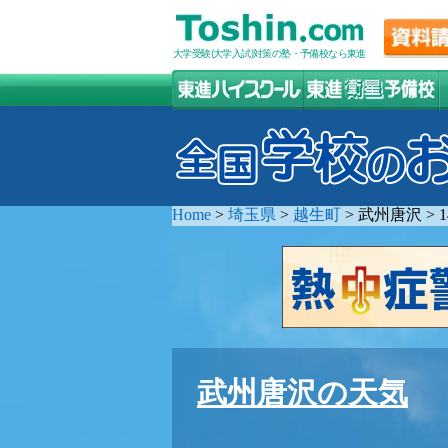
大学受験(大学入試)対策の塾・予備校なら東進
Home
>
埼玉県
>
越生町
>
武州唐沢
>
武州唐沢の天気