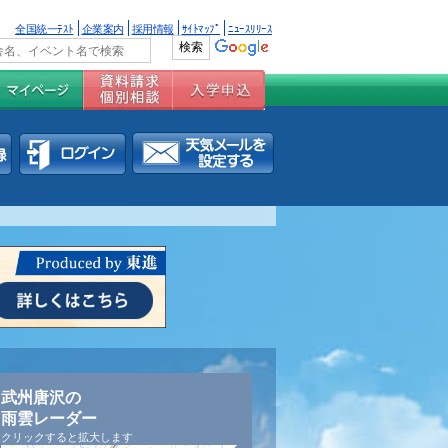
全国統一ﾃｽﾄ
企業案内
採用情報
ｻｲﾄﾏｯﾌﾟ
ﾆｭｰｽﾘﾘｰｽ
武州唐沢の
雨雲レーダー
クリックすると拡大します