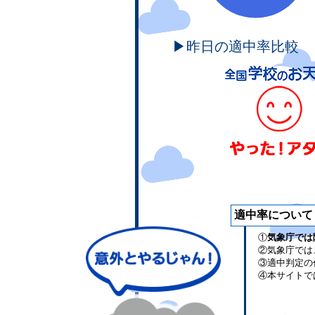
▶昨日の適中率比較
適中率について
①
気象庁では
②気象庁では
③適中判定の
④本サイトで