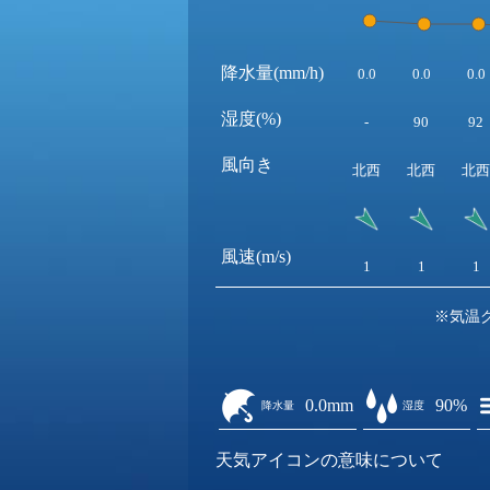
降水量(mm/h)
0.0
0.0
0.0
湿度(%)
-
90
92
風向き
北西
北西
北西
風速(m/s)
1
1
1
※気温
0.0mm
90%
降水量
湿度
天気アイコンの意味について