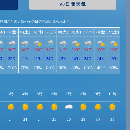
90日間天気
1時間ごとの天気やその日の詳細が見られます。
(木)
(金)
(土)
(日)
(月)
(火)
(水)
(木)
(金)
(土)
14
15
16
17
18
19
20
21
22
9℃
30℃
30℃
28℃
31℃
31℃
32℃
31℃
32℃
32℃
2℃
22℃
21℃
21℃
24℃
22℃
24℃
24℃
24℃
25℃
0%
70%
70%
70%
80%
80%
80%
80%
40%
60%
3時
4時
5時
6時
7時
8時
9時
10時
11
24
24
24
25
26
28
30
31
32