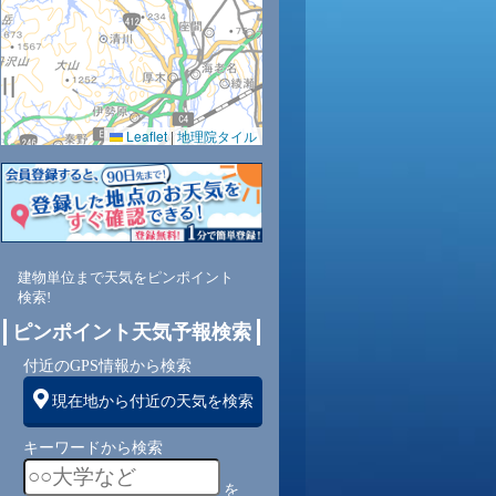
0.0
0.0
0.0
0.0
0.0
0.0
0.0
0.0
0.0
60
59
58
58
59
63
72
73
77
Leaflet
|
地理院タイル
東
北東
北東
北東
北東
北東
東
東南
東南
東
2
2
2
2
1
1
2
1
1
建物単位まで天気をピンポイント
検索!
ピンポイント天気予報検索
付近のGPS情報から検索
現在地から付近の天気を検索
キーワードから検索
を