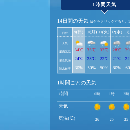
1時間天気
14日間の天気
日付をクリックすると、
(日)
(月)
(火)
(水)
9
10
11
12
13
日付
天気
34℃
33℃
33℃
28℃
2
最高気温
24℃
23℃
22℃
21℃
2
最低気温
30%
50%
50%
80%
6
降水確率
1時間ごとの天気
時間
0時
1時
2時
天気
気温(℃)
26
25
25