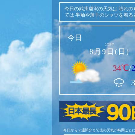
今日の武州唐沢の天気は
晴れの
ては
半袖や薄手のシャツを着る
今日
2026年
8月9日(日)
34℃
/
今日から２週間分まで先の天気が時間ごと