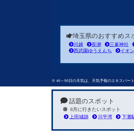
埼玉県のおすすめス
川越
長瀞
三峯神社
西武園ゆうえんち
イオ
※ 46～90日の天気は、天気予報のエキスパ
話題のスポット
8月に行きたいスポット
上田城跡
川平湾
下灘