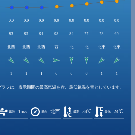
0.0
0.0
0.0
0.0
0.0
0.0
0.0
0.0
0.0
93
95
94
93
84
77
73
69
63
北西
北西
北西
西
北
北
北東
北東
北
1
1
1
0
0
0
1
1
1
グラフは、表示期間の最高気温を赤、最低気温を青としています。
北西
34℃
24℃
1m/s
風速
風向
最高
最低