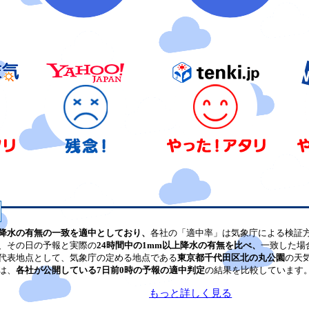
降水の有無の一致を適中としており、
各社の「適中率」は気象庁による検証
、その日の予報と実際の
24時間中の1mm以上降水の有無を比べ、
一致した場
代表地点として、気象庁の定める地点である
東京都千代田区北の丸公園
の天
は、
各社が公開している7日前0時の予報の適中判定
の結果を比較しています
もっと詳しく見る