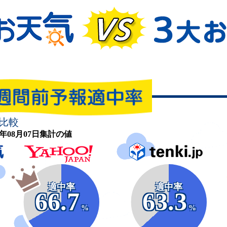
比較
26年08月07日集計の値
適中率
適中率
66.7
63.3
%
%