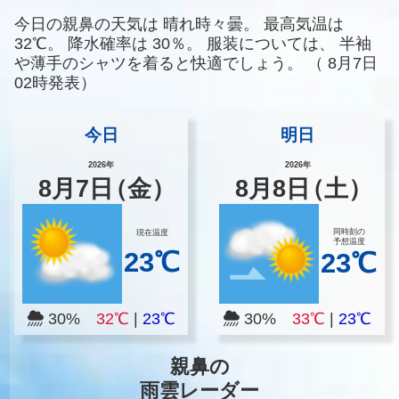
今日の親鼻の天気は
晴れ時々曇。
最高気温は
32℃。
降水確率は
30％。
服装については、
半袖
や薄手のシャツを着ると快適でしょう。
（
8月7日
02時発表）
今日
明日
2026年
2026年
8
月
7
日
（金）
8
月
8
日
（土）
同時刻の
現在温度
予想温度
23℃
23℃
30%
32℃
|
23℃
30%
33℃
|
23℃
親鼻の
雨雲レーダー