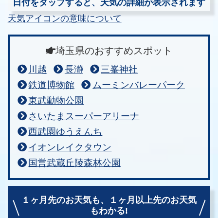
日付をタップすると、天気の詳細が表示されます
天気アイコンの意味について
埼玉県のおすすめスポット
川越
長瀞
三峯神社
鉄道博物館
ムーミンバレーパーク
東武動物公園
さいたまスーパーアリーナ
西武園ゆうえんち
イオンレイクタウン
国営武蔵丘陵森林公園
１ヶ月先のお天気も、
１ヶ月以上先のお天気
もわかる!