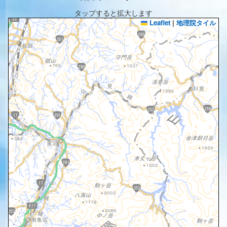
タップすると拡大します
Leaflet
|
地理院タイル