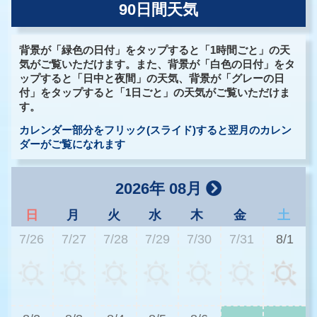
90日間天気
背景が「緑色の日付」をタップすると「1時間ごと」の天
気がご覧いただけます。また、背景が「白色の日付」をタ
ップすると「日中と夜間」の天気、背景が「グレーの日
付」をタップすると「1日ごと」の天気がご覧いただけま
す。
カレンダー部分をフリック(スライド)すると翌月のカレン
ダーがご覧になれます
2026年 08月
日
月
火
水
木
金
土
7/26
7/27
7/28
7/29
7/30
7/31
8/1
2