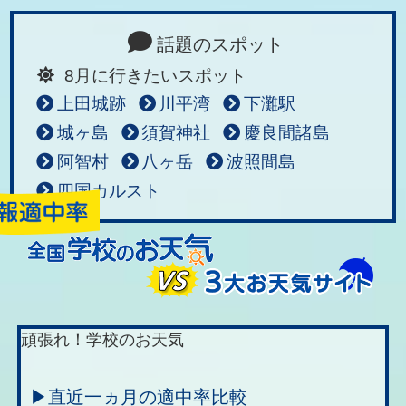
話題のスポット
8月に行きたいスポット
上田城跡
川平湾
下灘駅
城ヶ島
須賀神社
慶良間諸島
阿智村
八ヶ岳
波照間島
四国カルスト
頑張れ！学校のお天気
▶直近一ヵ月の適中率比較