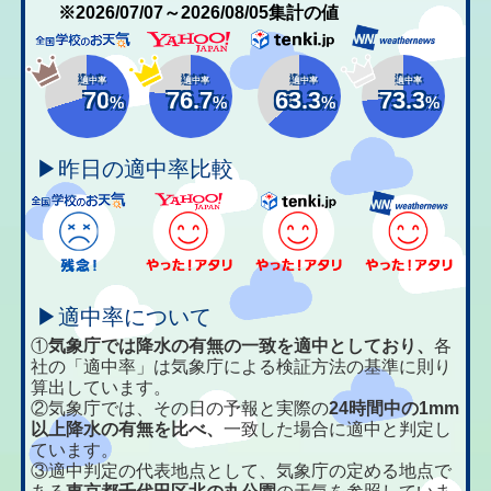
※2026/07/07～2026/08/05集計の値
適中率
適中率
適中率
適中率
70
76.7
63.3
73.3
%
%
%
%
▶昨日の適中率比較
▶適中率について
①
気象庁では降水の有無の一致を適中としており、
各
社の「適中率」は気象庁による検証方法の基準に則り
算出しています。
②気象庁では、その日の予報と実際の
24時間中の1mm
以上降水の有無を比べ、
一致した場合に適中と判定し
ています。
③適中判定の代表地点として、気象庁の定める地点で