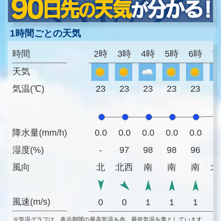
1時間ごとの天気
時間
2時
3時
4時
5時
6時
7
天気
気温(℃)
23
23
23
23
23
2
降水量(mm/h)
0.0
0.0
0.0
0.0
0.0
0
湿度(%)
-
97
98
98
96
9
風向
北
北西
南
南
南
北
風速(m/s)
0
0
1
1
1
※気温グラフは、表示期間の最高気温を赤、最低気温を青としています。