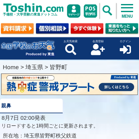
予備校・大学受験の東進ドットコム
MENU
お天気検索
会員登録
ログイン
Produced by 東進
Home
>
埼玉県
>
皆野町
親鼻
8月7日 02:00発表
リロードすると1時間ごとに更新されます。
所在地：
埼玉県皆野町秩父鉄道