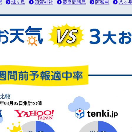
駅
城ヶ島
須賀神社
慶良間諸島
阿智村
八ヶ
比較
26年08月05日集計の値