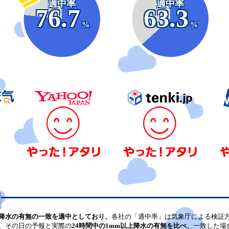
適中率
適中率
76.7
63.3
%
%
降水の有無の一致を適中としており、
各社の「適中率」は気象庁による検証
、その日の予報と実際の
24時間中の1mm以上降水の有無を比べ、
一致した場