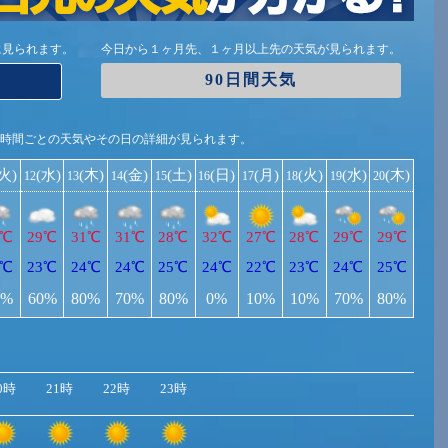
に見られます。
今日から１ヶ月先、１ヶ月以上先の天気が見られます。
90日間天気
1時間ごとの天気やその日の詳細が見られます。
(火)
(水)
(木)
(金)
(土)
(日)
(月)
(火)
(水)
(木)
12
13
14
15
16
17
18
19
20
9℃
29℃
31℃
31℃
28℃
32℃
27℃
28℃
29℃
29℃
3℃
23℃
24℃
24℃
25℃
24℃
22℃
23℃
24℃
25℃
0%
60%
80%
70%
80%
0%
10%
10%
70%
80%
0時
21時
22時
23時