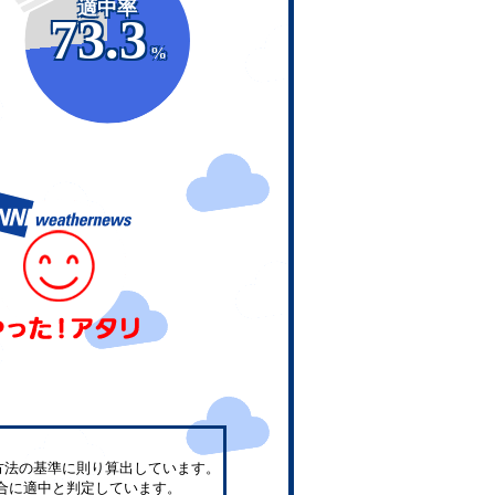
適中率
73.3
%
方法の基準に則り算出しています。
合に適中と判定しています。