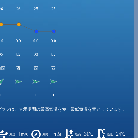
26
26
25
25
.0
0.0
0.0
0.0
95
92
93
92
南西
西
西
西
1
1
1
1
グラフは、表示期間の最高気温を赤、最低気温を青としています。
南西
31℃
24℃
1m/s
風速
風向
最高
最低