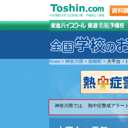
大学受験(大学入試)対策の塾・予備校なら東進
Home
>
神奈川県
>
箱根町
>
大平台
>
神奈川県では、 熱中症警戒アラー