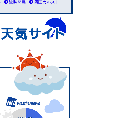
岳
波照間島
四国カルスト