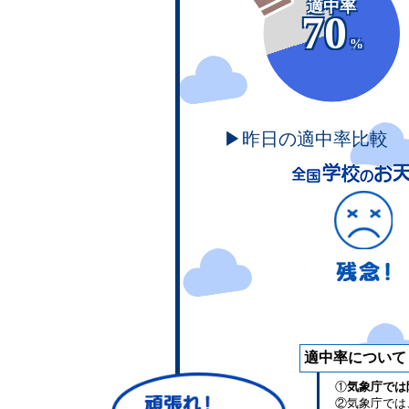
適中率
70
%
▶昨日の適中率比較
適中率について
①
気象庁では
②気象庁では