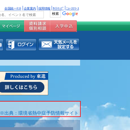
全国統一ﾃｽﾄ
企業案内
採用情報
ｻｲﾄﾏｯﾌﾟ
ﾆｭｰｽﾘﾘｰｽ
※出典：環境省熱中症予防情報サイト