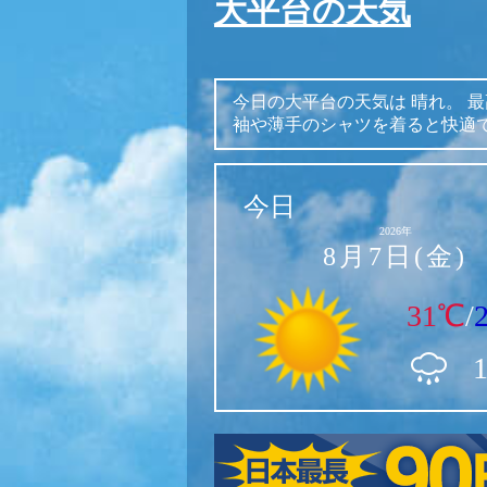
大平台の天気
今日の大平台の天気は
晴れ。
最
袖や薄手のシャツを着ると快適
今日
2026年
8月7日(金)
31℃
/