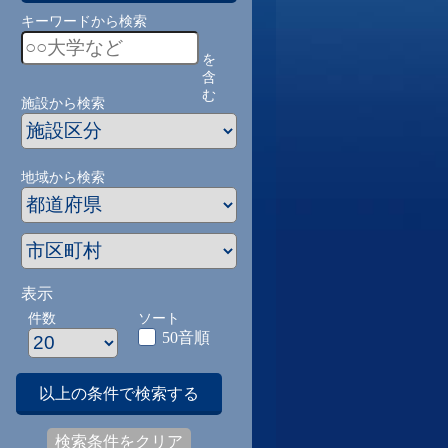
キーワードから検索
を
含
む
施設から検索
地域から検索
表示
件数
ソート
50音順
以上の条件で検索する
検索条件をクリア