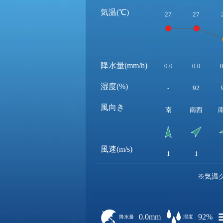
気温(℃)
27
27
降水量(mm/h)
0.0
0.0
0
湿度(%)
-
92
風向き
南
南西
風速(m/s)
1
1
※気温
0.0mm
92%
降水量
湿度