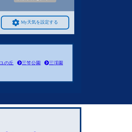
My天気を設定する
ユの丘
三笠公園
三渓園