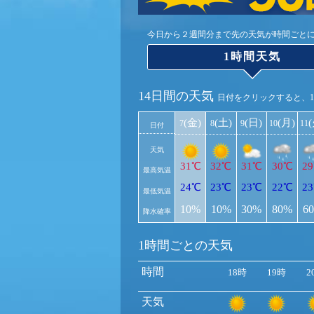
今日から２週間分まで先の天気が時間ごと
1時間天気
14日間の天気
日付をクリックすると、
(金)
(土)
(日)
(月)
7
8
9
10
11
日付
天気
31℃
32℃
31℃
30℃
2
最高気温
24℃
23℃
23℃
22℃
2
最低気温
10%
10%
30%
80%
6
降水確率
1時間ごとの天気
時間
18時
19時
2
天気