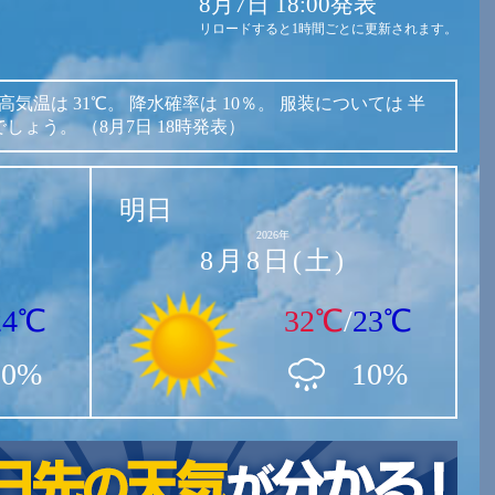
8月7日 18:00発表
リロードすると1時間ごとに更新されます。
高気温は
31℃。
降水確率は
10％。
服装については
半
でしょう。
（8月7日 18時発表）
明日
2026年
8月8日(土)
24℃
32℃
/
23℃
10%
10%