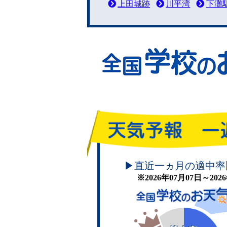
上田城跡
川平湾
下灘
頑張れ！学校のお天気
▶直近一ヵ月の適中率
※2026年07月07日～20