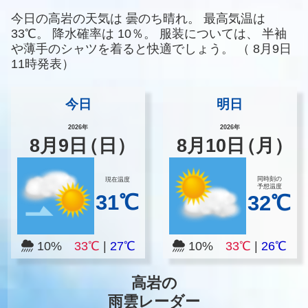
今日の高岩の天気は
曇のち晴れ。
最高気温は
33℃。
降水確率は
10％。
服装については、
半袖
や薄手のシャツを着ると快適でしょう。
（
8月9日
11時発表）
今日
明日
2026年
2026年
8
月
9
日
（日）
8
月
10
日
（月）
同時刻の
現在温度
予想温度
31℃
32℃
10%
33℃
|
27℃
10%
33℃
|
26℃
高岩の
雨雲レーダー