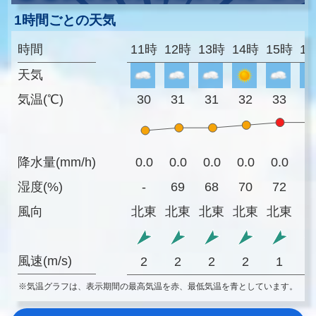
1時間ごとの天気
時間
11時
12時
13時
14時
15時
1
天気
気温(℃)
30
31
31
32
33
3
降水量(mm/h)
0.0
0.0
0.0
0.0
0.0
0
湿度(%)
-
69
68
70
72
7
風向
北東
北東
北東
北東
北東
風速(m/s)
2
2
2
2
1
※気温グラフは、表示期間の最高気温を赤、最低気温を青としています。