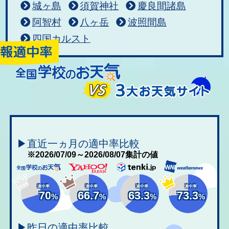
城ヶ島
須賀神社
慶良間諸島
阿智村
八ヶ岳
波照間島
四国カルスト
▶直近一ヵ月の適中率比較
※2026/07/09～2026/08/07集計の値
適中率
適中率
適中率
適中率
70
66.7
63.3
73.3
%
%
%
%
▶昨日の適中率比較