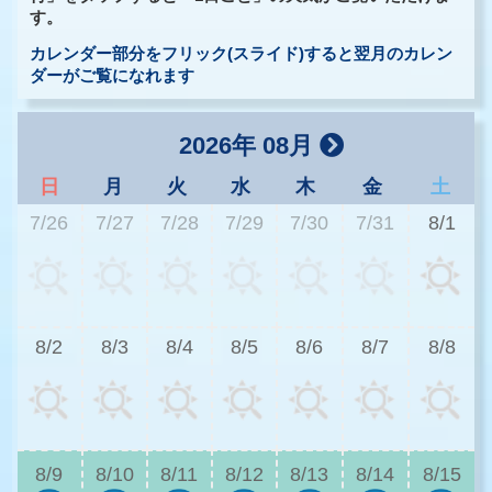
す。
カレンダー部分をフリック(スライド)すると翌月のカレン
ダーがご覧になれます
2026年 08月
日
月
火
水
木
金
土
7/26
7/27
7/28
7/29
7/30
7/31
8/1
3
8/2
8/3
8/4
8/5
8/6
8/7
8/8
2
8/9
8/10
8/11
8/12
8/13
8/14
8/15