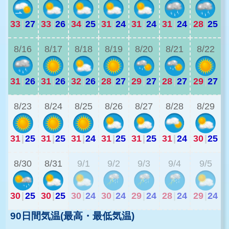
33
|
27
33
|
26
34
|
25
31
|
24
31
|
24
31
|
24
28
|
25
2
8/16
8/17
8/18
8/19
8/20
8/21
8/22
31
|
26
31
|
26
32
|
26
28
|
27
29
|
27
28
|
27
29
|
27
2
8/23
8/24
8/25
8/26
8/27
8/28
8/29
31
|
25
31
|
25
31
|
24
31
|
25
31
|
25
31
|
24
30
|
25
2
8/30
8/31
9/1
9/2
9/3
9/4
9/5
30
|
25
30
|
25
30
|
24
30
|
24
29
|
24
28
|
24
29
|
24
90日間気温(最高・最低気温)