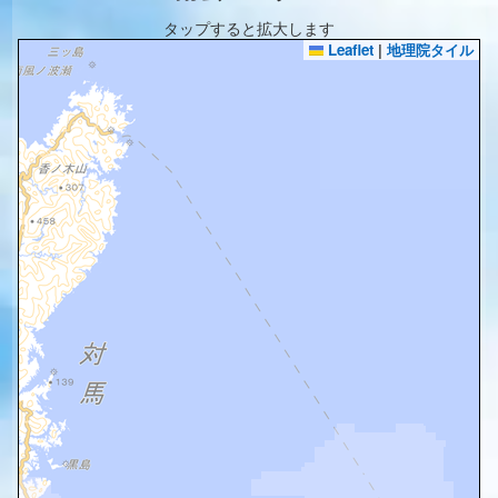
タップすると拡大します
Leaflet
|
地理院タイル