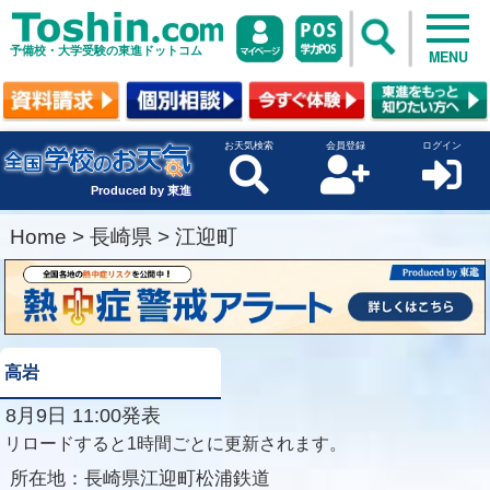
予備校・大学受験の東進ドットコム
MENU
お天気検索
会員登録
ログイン
Produced by 東進
Home
>
長崎県
>
江迎町
高岩
8月9日 11:00発表
リロードすると1時間ごとに更新されます。
所在地：
長崎県江迎町松浦鉄道