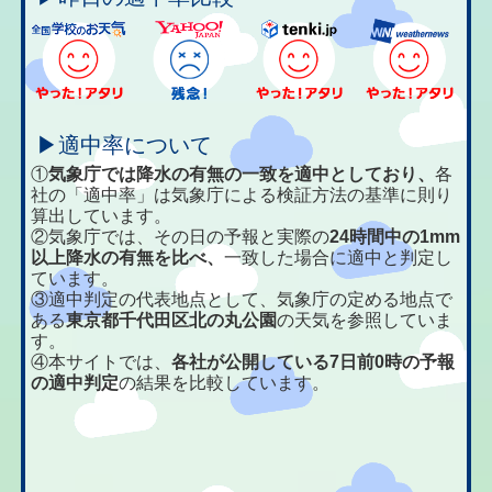
▶適中率について
①
気象庁では降水の有無の一致を適中としており、
各
社の「適中率」は気象庁による検証方法の基準に則り
算出しています。
②気象庁では、その日の予報と実際の
24時間中の1mm
以上降水の有無を比べ、
一致した場合に適中と判定し
ています。
③適中判定の代表地点として、気象庁の定める地点で
ある
東京都千代田区北の丸公園
の天気を参照していま
す。
④本サイトでは、
各社が公開している7日前0時の予報
の適中判定
の結果を比較しています。