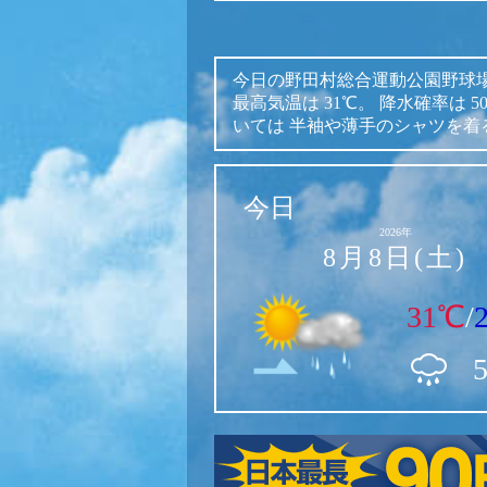
今日の野田村総合運動公園野球
最高気温は
31℃。
降水確率は
いては
半袖や薄手のシャツを着
今日
2026年
8月8日(土)
31℃
/