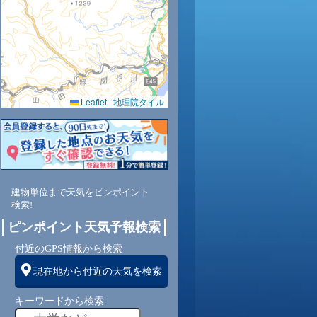
31
30
28
27
26
25
25
24
23
Leaflet
|
地理院タイル
78
84
95
97
97
98
98
99
99
建物単位まで天気をピンポイント
東
東
東
西
南西
北
南
西
北
検索!
ピンポイント天気予報検索
付近のGPS情報から検索
2
1
1
1
0
0
0
1
1
現在地から付近の天気を検索
キーワードから検索