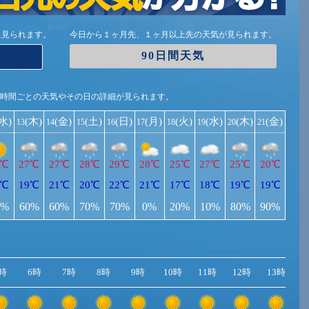
に見られます。
今日から１ヶ月先、１ヶ月以上先の天気が見られます。
90日間天気
1時間ごとの天気やその日の詳細が見られます。
(水)
(木)
(金)
(土)
(日)
(月)
(火)
(水)
(木)
(金)
13
14
15
16
17
18
19
20
21
4℃
27℃
27℃
28℃
29℃
28℃
25℃
27℃
25℃
20℃
0℃
19℃
21℃
20℃
22℃
21℃
17℃
18℃
19℃
19℃
0%
60%
60%
70%
70%
0%
20%
10%
80%
90%
時
6時
7時
8時
9時
10時
11時
12時
13時
1