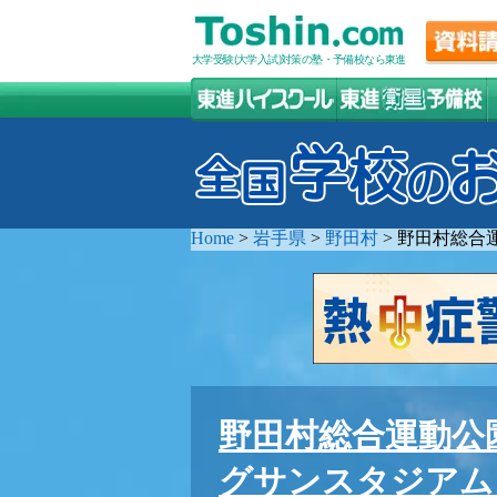
大学受験(大学入試)対策の塾・予備校なら東進
Home
>
岩手県
>
野田村
>
野田村総合
野田村総合運動公
グサンスタジアム