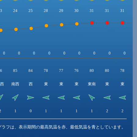
3
24
25
28
29
30
31
31
31
6
85
84
78
77
76
80
80
78
西
南西
西
東
東
東
東南
東
東
2
1
0
1
1
1
1
2
2
グラフは、表示期間の最高気温を赤、最低気温を青としています。