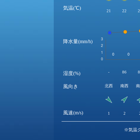
気温(℃)
21
22
2
降水量(mm/h)
-
86
8
湿度(%)
北西
南西
南
風向き
風速(m/s)
1
2
※気温