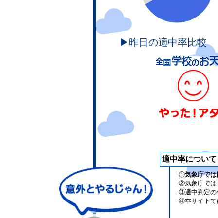
▶昨日の適中率比較
適中率について
①
気象庁では
②気象庁では
③適中判定の
④本サイトで