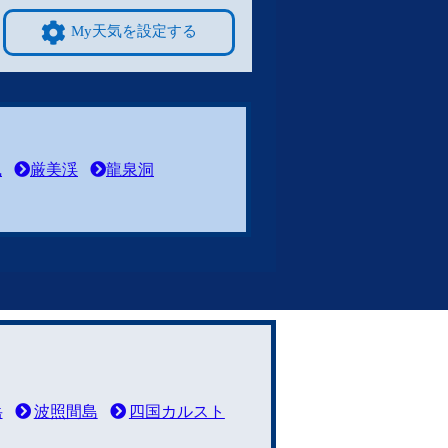
My天気を設定する
風
厳美渓
龍泉洞
岳
波照間島
四国カルスト