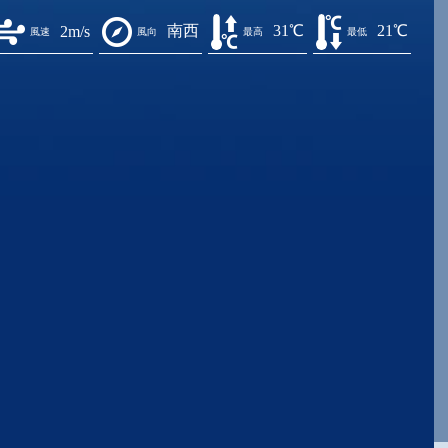
南西
31℃
21℃
2m/s
風速
風向
最高
最低