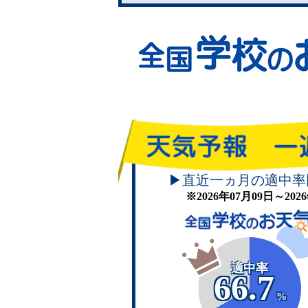
▶直近一ヵ月の適中率
※2026年07月09日～20
適中率
66.7
%