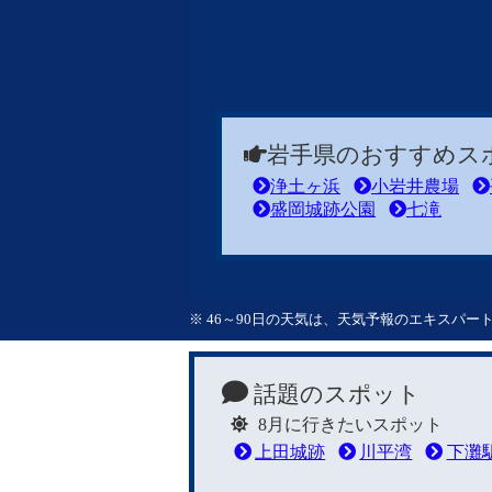
岩手県のおすすめス
浄土ヶ浜
小岩井農場
盛岡城跡公園
七滝
※ 46～90日の天気は、天気予報のエキスパ
話題のスポット
8月に行きたいスポット
上田城跡
川平湾
下灘