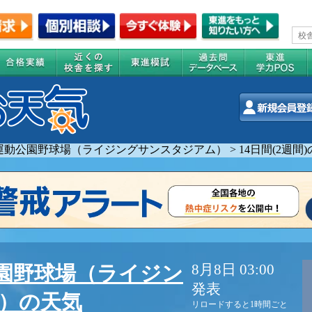
運動公園野球場（ライジングサンスタジアム）
>
14日間(2週
8月8日 03:00
園野球場（ライジン
発表
）の天気
リロードすると1時間ごと