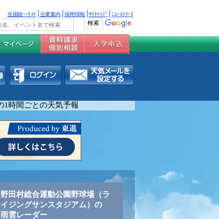
全国統一ﾃｽﾄ
企業案内
採用情報
ｻｲﾄﾏｯﾌﾟ
ﾆｭｰｽﾘﾘｰｽ
間)の1時間ごとの天気予報
野田村総合運動公園野球場（ラ
イジングサンスタジアム）の
雨雲レーダー