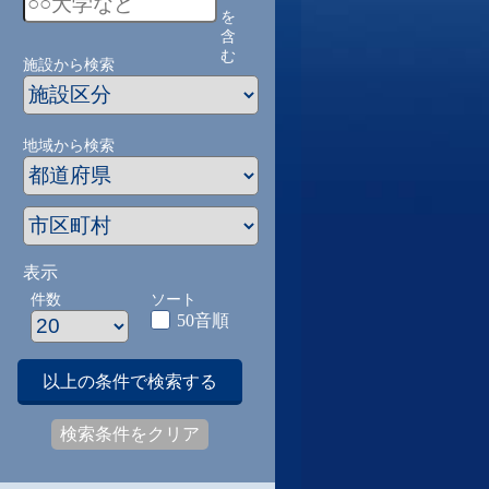
を
含
む
施設から検索
地域から検索
表示
件数
ソート
50音順
以上の条件で検索する
検索条件をクリア