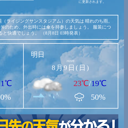
に更新されます。
場（ライジングサンスタジアム）の天気は
晴れのち雨。
50％のため、外出時には傘を持参しましょう。
服装につ
ると快適でしょう。
（8月8日 03時発表）
明日
2026年
8月9日(日)
21℃
23℃
/
19℃
50%
50%