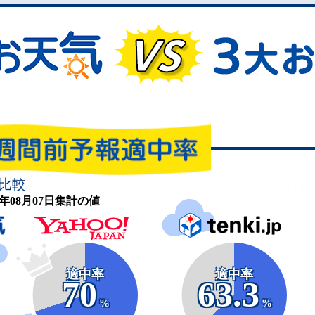
比較
26年08月07日集計の値
適中率
適中率
70
63.3
%
%