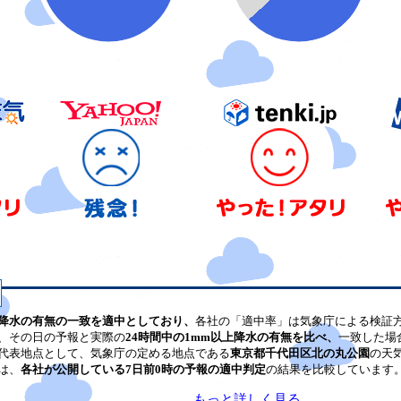
降水の有無の一致を適中としており、
各社の「適中率」は気象庁による検証
、その日の予報と実際の
24時間中の1mm以上降水の有無を比べ、
一致した場
代表地点として、気象庁の定める地点である
東京都千代田区北の丸公園
の天
は、
各社が公開している7日前0時の予報の適中判定
の結果を比較しています
もっと詳しく見る