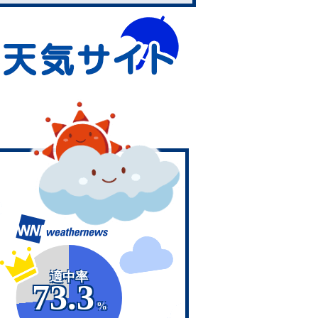
適中率
73.3
%