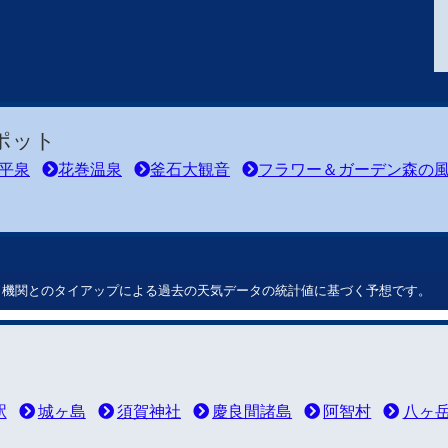
ポット
平泉
花巻温泉
釜石大観音
フラワー＆ガーデン森の
ート機関とのタイアップによる過去の天気データの統計値に基づく予想です。
駅
城ヶ島
須賀神社
慶良間諸島
阿智村
八ヶ