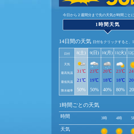
今日から２週間分まで先の天気が時間ごと
1時間天気
14日間の天気
日付をクリックすると、
(土)
(日)
(月)
(火)
8
9
10
11
12
日付
天気
31℃
23℃
20℃
23℃
2
最高気温
21℃
19℃
18℃
18℃
2
最低気温
50%
50%
40%
80%
2
降水確率
1時間ごとの天気
時間
3時
4時
5
天気