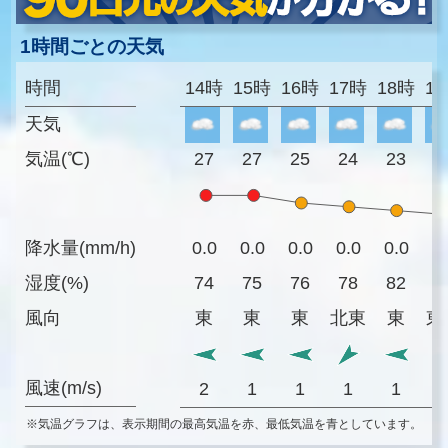
1時間ごとの天気
時間
14時
15時
16時
17時
18時
1
天気
気温(℃)
27
27
25
24
23
2
降水量(mm/h)
0.0
0.0
0.0
0.0
0.0
0
湿度(%)
74
75
76
78
82
8
風向
東
東
東
北東
東
東
風速(m/s)
2
1
1
1
1
※気温グラフは、表示期間の最高気温を赤、最低気温を青としています。