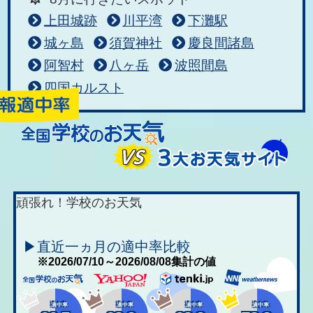
上田城跡
川平湾
下灘駅
城ヶ島
須賀神社
慶良間諸島
阿智村
八ヶ岳
波照間島
四国カルスト
頑張れ！学校のお天気
▶直近一ヵ月の適中率比較
※2026/07/10～2026/08/08集計の値
適中率
適中率
適中率
適中率