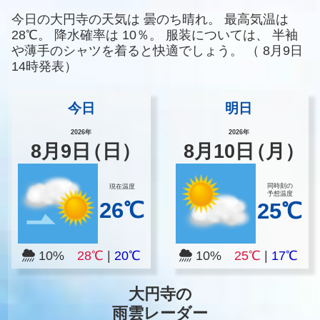
今日の大円寺の天気は
曇のち晴れ。
最高気温は
28℃。
降水確率は
10％。
服装については、
半袖
や薄手のシャツを着ると快適でしょう。
（
8月9日
14時発表）
今日
明日
2026年
2026年
8
月
9
日
（日）
8
月
10
日
（月）
同時刻の
現在温度
予想温度
26℃
25℃
10%
28℃
|
20℃
10%
25℃
|
17℃
大円寺の
雨雲レーダー