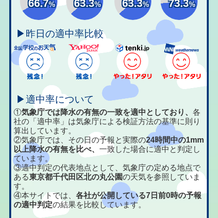
66.7
63.3
63.3
73.3
%
%
%
%
▶昨日の適中率比較
▶適中率について
①
気象庁では降水の有無の一致を適中としており、
各
社の「適中率」は気象庁による検証方法の基準に則り
算出しています。
②気象庁では、その日の予報と実際の
24時間中の1mm
以上降水の有無を比べ、
一致した場合に適中と判定し
ています。
③適中判定の代表地点として、気象庁の定める地点で
ある
東京都千代田区北の丸公園
の天気を参照していま
す。
④本サイトでは、
各社が公開している7日前0時の予報
の適中判定
の結果を比較しています。