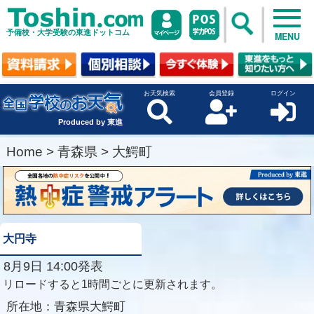
予備校・大学受験の東進ドットコム
MENU
お天気検索
会員登録
ログイン
Produced by 東進
Home
>
青森県
>
大鰐町
大円寺
8月9日 14:00発表
リロードすると1時間ごとに更新されます。
所在地：
青森県大鰐町