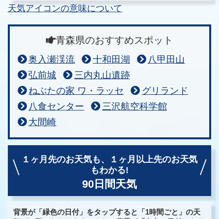
天気アイコンの意味について
青森県のおすすめスポット
奥入瀬渓流
十和田湖
八甲田山
弘前城
三内丸山遺跡
ねぶたの家 ワ・ラッセ
グリランド
八食センター
三沢航空科学館
大間崎
１ヶ月先のお天気も、
１ヶ月以上先のお天気
もわかる!
90日間天気
背景が「緑色の日付」をタップすると「1時間ごと」の天