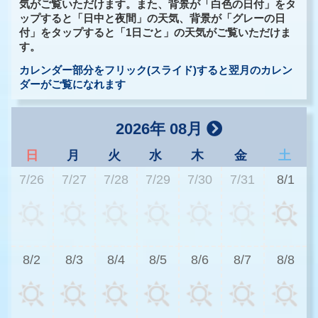
気がご覧いただけます。また、背景が「白色の日付」をタ
ップすると「日中と夜間」の天気、背景が「グレーの日
付」をタップすると「1日ごと」の天気がご覧いただけま
す。
カレンダー部分をフリック(スライド)すると翌月のカレン
ダーがご覧になれます
2026年 08月
日
月
火
水
木
金
土
7/26
7/27
7/28
7/29
7/30
7/31
8/1
2
8/2
8/3
8/4
8/5
8/6
8/7
8/8
2