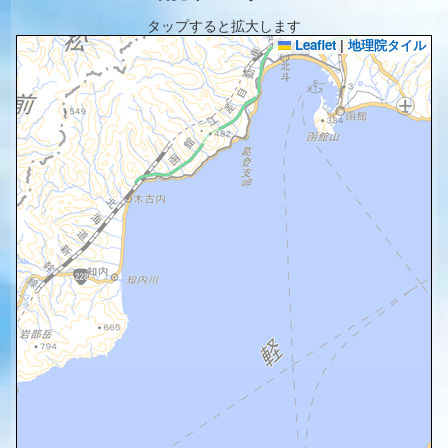
タップすると拡大します
Leaflet
|
地理院タイル