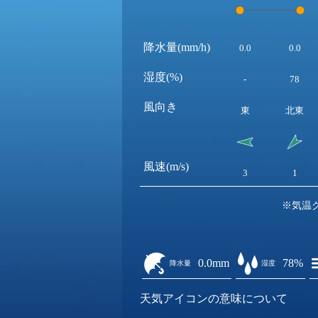
降水量(mm/h)
0.0
0.0
湿度(%)
-
78
風向き
東
北東
風速(m/s)
3
1
※気温
0.0mm
78%
降水量
湿度
天気アイコンの意味について