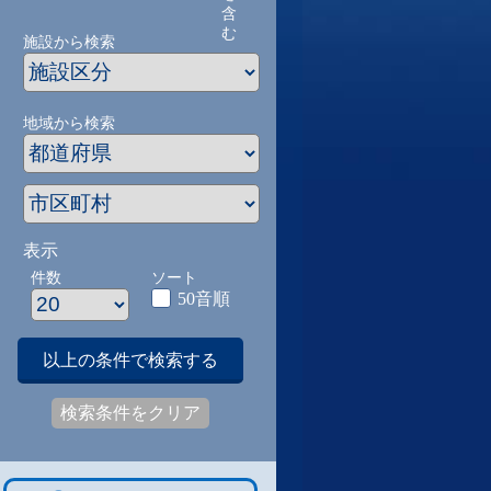
含
む
施設から検索
地域から検索
表示
件数
ソート
50音順
以上の条件で検索する
検索条件をクリア