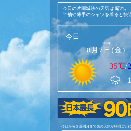
今日の片岡城跡の天気は
晴れ。
半袖や薄手のシャツを着ると快
今日
2026年
8月7日(金)
35℃
/
今日から２週間分まで先の天気が時間ごと