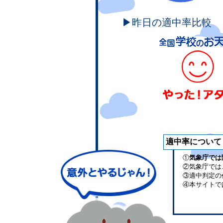
▶昨日の適中率比較
適中率について
①
気象庁では
②気象庁では
③適中判定の
④本サイトで