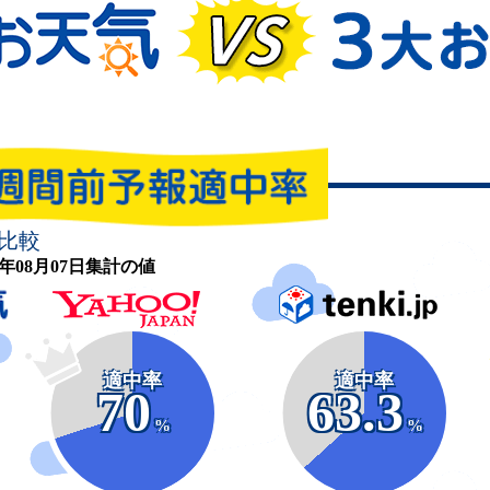
比較
26年08月07日集計の値
適中率
適中率
70
63.3
%
%