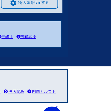
My天気を設定する
三峰山
曽爾高原
岳
波照間島
四国カルスト