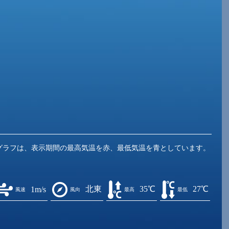
グラフは、表示期間の最高気温を赤、最低気温を青としています。
北東
35℃
27℃
1m/s
風速
風向
最高
最低