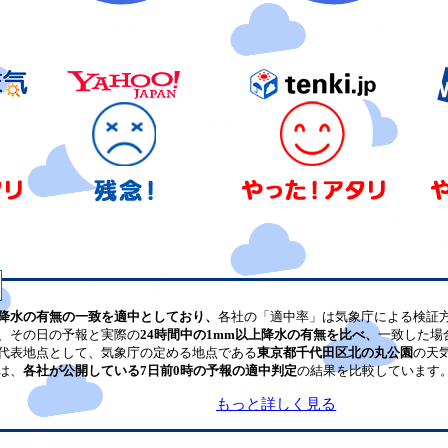
降水の有無の一致を適中としており、
各社の「適中率」は気象庁による検証
、その日の予報と実際の
24時間中の1mm以上降水の有無を比べ、
一致した場
代表地点として、気象庁の定める地点である
東京都千代田区北の丸公園
の天
は、
各社が公開している7日前0時の予報の適中判定
の結果を比較しています
もっと詳しく見る