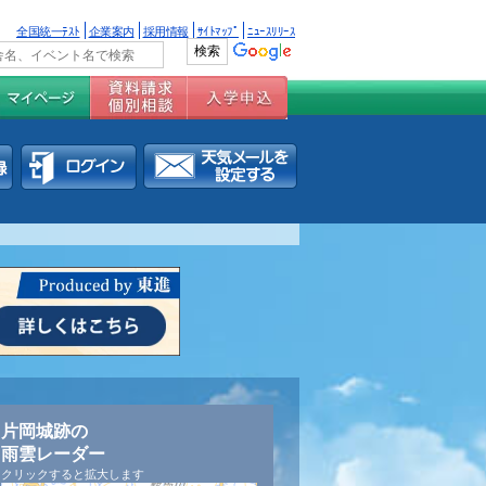
全国統一ﾃｽﾄ
企業案内
採用情報
ｻｲﾄﾏｯﾌﾟ
ﾆｭｰｽﾘﾘｰｽ
片岡城跡の
雨雲レーダー
クリックすると拡大します