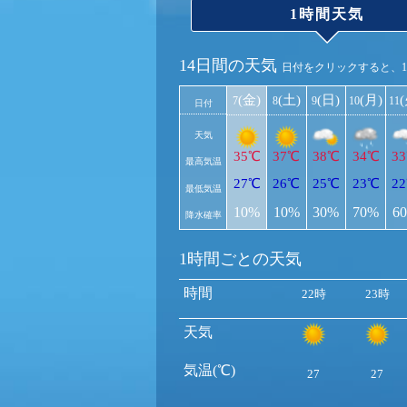
1時間天気
14日間の天気
日付をクリックすると、
(金)
(土)
(日)
(月)
7
8
9
10
11
日付
天気
35℃
37℃
38℃
34℃
3
最高気温
27℃
26℃
25℃
23℃
2
最低気温
10%
10%
30%
70%
6
降水確率
1時間ごとの天気
時間
22時
23時
天気
気温(℃)
27
27