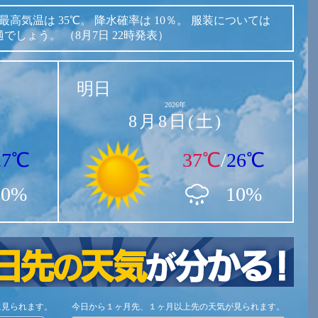
最高気温は
35℃。
降水確率は
10％。
服装については
適でしょう。
（8月7日 22時発表）
明日
2026年
8月8日(土)
27℃
37℃
/
26℃
10%
10%
に見られます。
今日から１ヶ月先、１ヶ月以上先の天気が見られます。