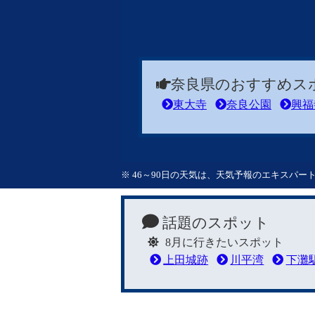
奈良県のおすすめス
東大寺
奈良公園
興福
※ 46～90日の天気は、天気予報のエキスパ
話題のスポット
8月に行きたいスポット
上田城跡
川平湾
下灘