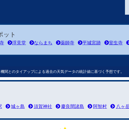
ポット
寺
浮見堂
ならまち
薬師寺
平城宮跡
室生寺
ート機関とのタイアップによる過去の天気データの統計値に基づく予想です。
駅
城ヶ島
須賀神社
慶良間諸島
阿智村
八ヶ