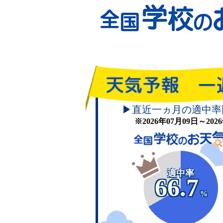
▶直近一ヵ月の適中率
※2026年07月09日～20
適中率
66.7
%