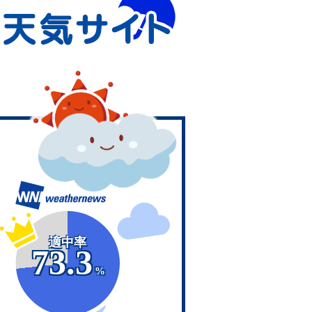
適中率
73.3
%