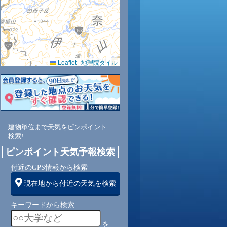
Leaflet
|
地理院タイル
建物単位まで天気をピンポイント
検索!
ピンポイント天気予報検索
付近のGPS情報から検索
現在地から付近の天気を検索
キーワードから検索
を