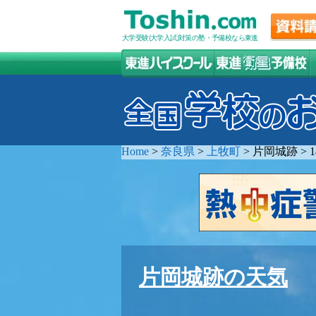
大学受験(大学入試)対策の塾・予備校なら東進
Home
>
奈良県
>
上牧町
>
片岡城跡
>
片岡城跡の天気