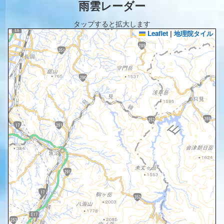
雨雲レーダー
タップすると拡大します
Leaflet
|
地理院タイル