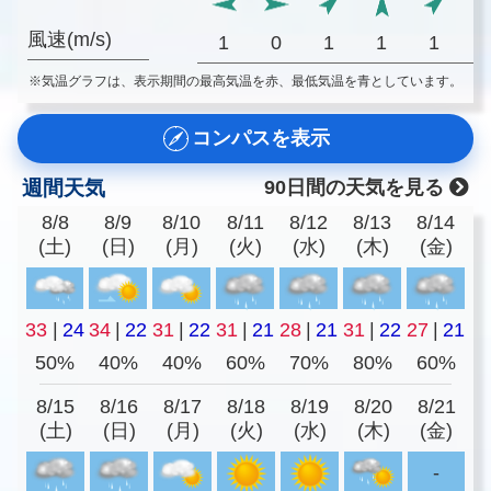
風速(m/s)
1
0
1
1
1
※気温グラフは、表示期間の最高気温を赤、最低気温を青としています。
コンパスを表示
週間天気
90日間の天気を見る
8/8
8/9
8/10
8/11
8/12
8/13
8/14
(土)
(日)
(月)
(火)
(水)
(木)
(金)
33
|
24
34
|
22
31
|
22
31
|
21
28
|
21
31
|
22
27
|
21
50%
40%
40%
60%
70%
80%
60%
8/15
8/16
8/17
8/18
8/19
8/20
8/21
(土)
(日)
(月)
(火)
(水)
(木)
(金)
-