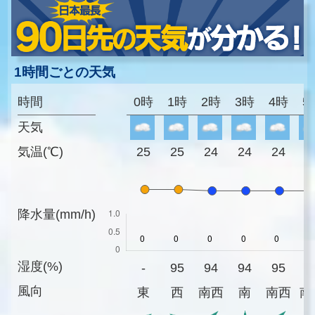
1時間ごとの天気
時間
0時
1時
2時
3時
4時
5
天気
気温(℃)
25
25
24
24
24
2
降水量(mm/h)
湿度(%)
-
95
94
94
95
9
風向
東
西
南西
南
南西
南