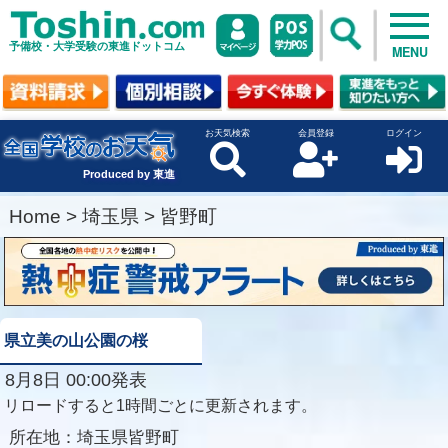
予備校・大学受験の東進ドットコム
MENU
お天気検索
会員登録
ログイン
Produced by 東進
Home
>
埼玉県
>
皆野町
県立美の山公園の桜
8月8日 00:00発表
リロードすると1時間ごとに更新されます。
所在地：
埼玉県皆野町