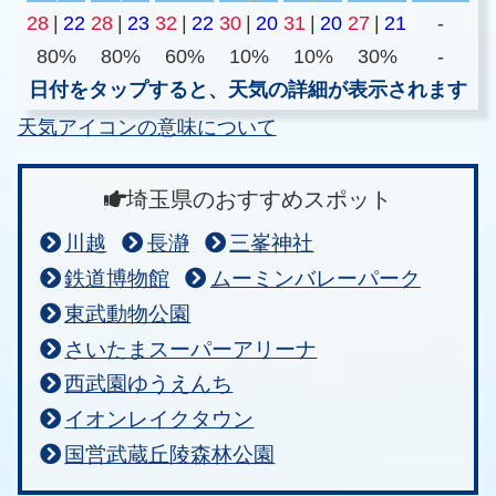
28
|
22
28
|
23
32
|
22
30
|
20
31
|
20
27
|
21
-
80%
80%
60%
10%
10%
30%
-
日付をタップすると、天気の詳細が表示されます
天気アイコンの意味について
埼玉県のおすすめスポット
川越
長瀞
三峯神社
鉄道博物館
ムーミンバレーパーク
東武動物公園
さいたまスーパーアリーナ
西武園ゆうえんち
イオンレイクタウン
国営武蔵丘陵森林公園