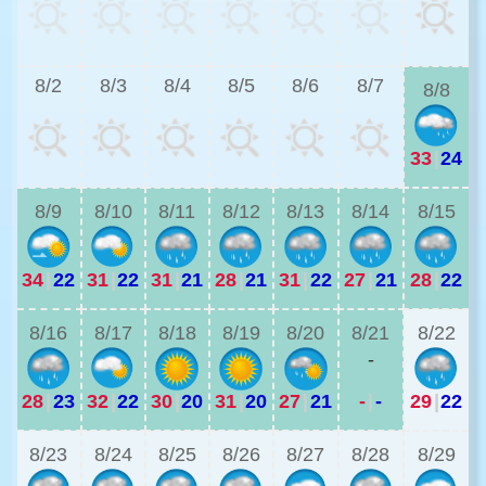
2
8/2
8/3
8/4
8/5
8/6
8/7
8/8
33
|
24
2
8/9
8/10
8/11
8/12
8/13
8/14
8/15
34
|
22
31
|
22
31
|
21
28
|
21
31
|
22
27
|
21
28
|
22
2
8/16
8/17
8/18
8/19
8/20
8/21
8/22
-
28
|
23
32
|
22
30
|
20
31
|
20
27
|
21
-
|
-
29
|
22
2
8/23
8/24
8/25
8/26
8/27
8/28
8/29