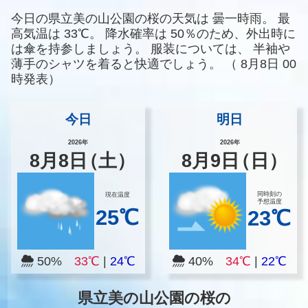
今日の県立美の山公園の桜の天気は
曇一時雨。
最
高気温は
33℃。
降水確率は
50％のため、外出時に
は傘を持参しましょう。
服装については、
半袖や
薄手のシャツを着ると快適でしょう。
（
8月8日 00
時発表）
今日
明日
2026年
2026年
8
月
8
日
（土）
8
月
9
日
（日）
同時刻の
現在温度
予想温度
25℃
23℃
50%
33℃
|
24℃
40%
34℃
|
22℃
県立美の山公園の桜の