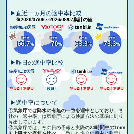
▶直近一ヵ月の適中率比較
※2026/07/09～2026/08/07集計の値
適中率
適中率
適中率
適中率
66.7
70
63.3
73.3
%
%
%
%
▶昨日の適中率比較
▶適中率について
①
気象庁では降水の有無の一致を適中としており、
各
社の「適中率」は気象庁による検証方法の基準に則り
算出しています。
②気象庁では、その日の予報と実際の
24時間中の1mm
以上降水の有無を比べ、
一致した場合に適中と判定し