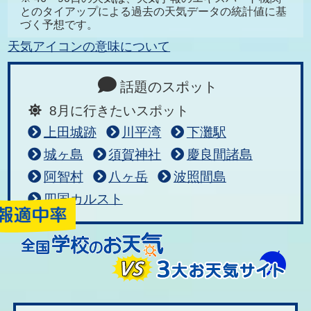
とのタイアップによる過去の天気データの統計値に基
づく予想です。
天気アイコンの意味について
話題のスポット
8月に行きたいスポット
上田城跡
川平湾
下灘駅
城ヶ島
須賀神社
慶良間諸島
阿智村
八ヶ岳
波照間島
四国カルスト