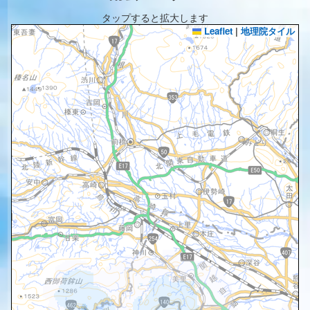
タップすると拡大します
Leaflet
|
地理院タイル