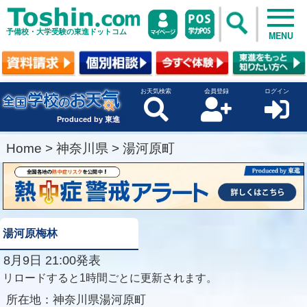
予備校・大学受験の東進ドットコム
MENU
お天気検索
会員登録
ログイン
Produced by 東進
Home
>
神奈川県
>
湯河原町
湯河原梅林
8月9日 21:00発表
リロードすると1時間ごとに更新されます。
所在地：
神奈川県湯河原町