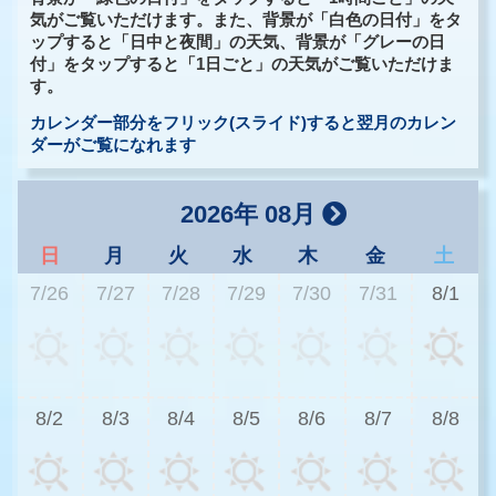
気がご覧いただけます。また、背景が「白色の日付」をタ
ップすると「日中と夜間」の天気、背景が「グレーの日
付」をタップすると「1日ごと」の天気がご覧いただけま
す。
カレンダー部分をフリック(スライド)すると翌月のカレン
ダーがご覧になれます
2026年 08月
日
月
火
水
木
金
土
7/26
7/27
7/28
7/29
7/30
7/31
8/1
2
8/2
8/3
8/4
8/5
8/6
8/7
8/8
2