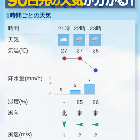
1時間ごとの天気
時間
21時
22時
23時
天気
気温(℃)
27
27
26
降水量(mm/h)
湿度(%)
-
85
86
風向
北
東
東
風速(m/s)
1
2
2