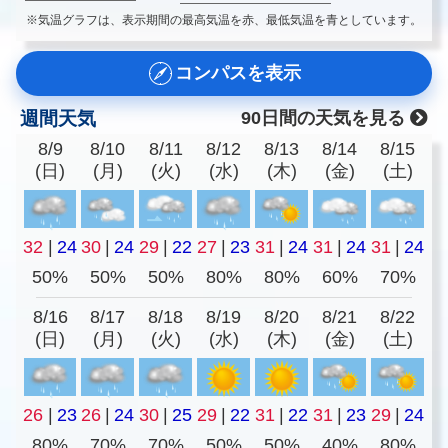
※気温グラフは、表示期間の最高気温を赤、最低気温を青としています。
コンパスを表示
週間天気
90日間の天気を見る
8/9
8/10
8/11
8/12
8/13
8/14
8/15
(日)
(月)
(火)
(水)
(木)
(金)
(土)
32
|
24
30
|
24
29
|
22
27
|
23
31
|
24
31
|
24
31
|
24
50%
50%
50%
80%
80%
60%
70%
8/16
8/17
8/18
8/19
8/20
8/21
8/22
(日)
(月)
(火)
(水)
(木)
(金)
(土)
26
|
23
26
|
24
30
|
25
29
|
22
31
|
22
31
|
23
29
|
24
80%
70%
70%
50%
50%
40%
80%