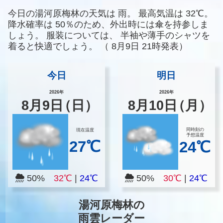
今日の湯河原梅林の天気は
雨。
最高気温は
32℃。
降水確率は
50％のため、外出時には傘を持参しま
しょう。
服装については、
半袖や薄手のシャツを
着ると快適でしょう。
（
8月9日 21時発表）
今日
明日
2026年
2026年
8
月
9
日
（日）
8
月
10
日
（月）
同時刻の
現在温度
予想温度
27℃
24℃
50%
32℃
|
24℃
50%
30℃
|
24℃
湯河原梅林の
雨雲レーダー