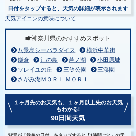
日付をタップすると、天気の詳細が表示されます
天気アイコンの意味について
神奈川県のおすすめスポット
八景島シーパラダイス
横浜中華街
鎌倉
江の島
芦ノ湖
小田原城
ソレイユの丘
三笠公園
三渓園
さがみ湖ＭＯＲＩ ＭＯＲＩ
１ヶ月先のお天気も、
１ヶ月以上先のお天気
もわかる!
90日間天気
背景が「緑色の日付」をタップすると「1時間ごと」の天