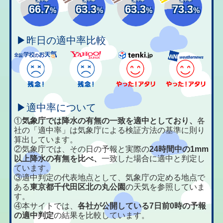
66.7
63.3
63.3
73.3
%
%
%
%
▶昨日の適中率比較
▶適中率について
①
気象庁では降水の有無の一致を適中としており、
各
社の「適中率」は気象庁による検証方法の基準に則り
算出しています。
②気象庁では、その日の予報と実際の
24時間中の1mm
以上降水の有無を比べ、
一致した場合に適中と判定し
ています。
③適中判定の代表地点として、気象庁の定める地点で
ある
東京都千代田区北の丸公園
の天気を参照していま
す。
④本サイトでは、
各社が公開している7日前0時の予報
の適中判定
の結果を比較しています。