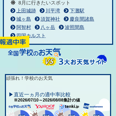
8月に行きたいスポット
上田城跡
川平湾
下灘駅
城ヶ島
須賀神社
慶良間諸島
阿智村
八ヶ岳
波照間島
四国カルスト
頑張れ！学校のお天気
▶直近一ヵ月の適中率比較
※2026/07/10～2026/08/08集計の値
適中率
適中率
適中率
適中率