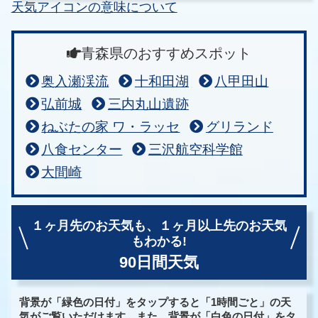
天気アイコンの意味について
青森県のおすすめスポット
奥入瀬渓流
十和田湖
八甲田山
弘前城
三内丸山遺跡
ねぶたの家 ワ・ラッセ
グリランド
八食センター
三沢航空科学館
大間崎
１ヶ月先のお天気も、
１ヶ月以上先のお天気
もわかる!
90日間天気
背景が「緑色の日付」をタップすると「1時間ごと」の天
気がご覧いただけます。また、背景が「白色の日付」をタ