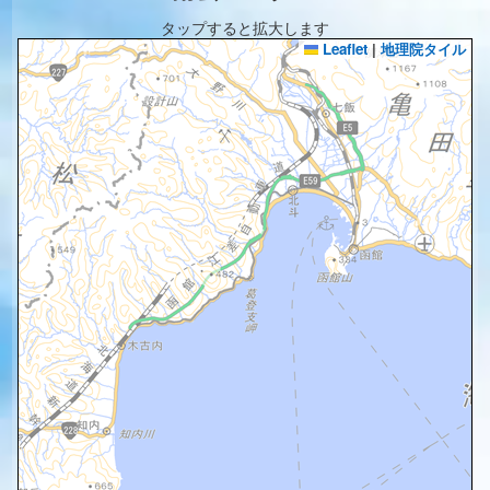
タップすると拡大します
Leaflet
|
地理院タイル