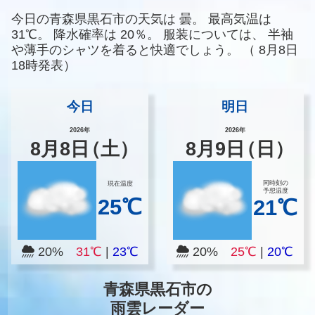
今日の青森県黒石市の天気は
曇。
最高気温は
31℃。
降水確率は
20％。
服装については、
半袖
や薄手のシャツを着ると快適でしょう。
（
8月8日
18時発表）
今日
明日
2026年
2026年
8
月
8
日
（土）
8
月
9
日
（日）
同時刻の
現在温度
予想温度
25℃
21℃
20%
31℃
|
23℃
20%
25℃
|
20℃
青森県黒石市の
雨雲レーダー