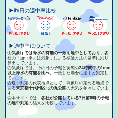
▶昨日の適中率比較
▶適中率について
①
気象庁では降水の有無の一致を適中としており、
各
社の「適中率」は気象庁による検証方法の基準に則り
算出しています。
②気象庁では、その日の予報と実際の
24時間中の1mm
以上降水の有無を比べ、
一致した場合に適中と判定し
ています。
③適中判定の代表地点として、気象庁の定める地点で
ある
東京都千代田区北の丸公園
の天気を参照していま
す。
④本サイトでは、
各社が公開している7日前0時の予報
の適中判定
の結果を比較しています。