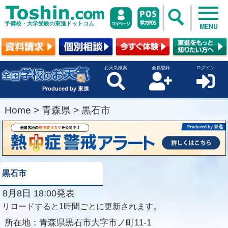
予備校・大学受験の東進ドットコム
MENU
お天気検索
会員登録
ログイン
Produced by 東進
Home
>
青森県
>
黒石市
黒石市
8月8日 18:00発表
リロードすると1時間ごとに更新されます。
所在地：
青森県黒石市大字市ノ町11-1