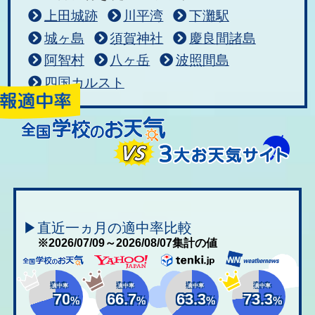
上田城跡
川平湾
下灘駅
城ヶ島
須賀神社
慶良間諸島
阿智村
八ヶ岳
波照間島
四国カルスト
▶直近一ヵ月の適中率比較
※2026/07/09～2026/08/07集計の値
適中率
適中率
適中率
適中率
70
66.7
63.3
73.3
%
%
%
%