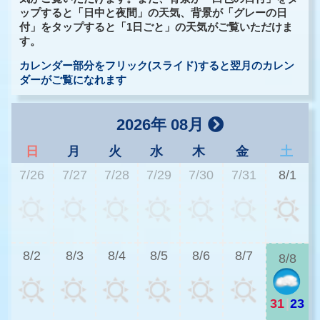
ップすると「日中と夜間」の天気、背景が「グレーの日
付」をタップすると「1日ごと」の天気がご覧いただけま
す。
カレンダー部分をフリック(スライド)すると翌月のカレン
ダーがご覧になれます
2026年 08月
日
月
火
水
木
金
土
7/26
7/27
7/28
7/29
7/30
7/31
8/1
2
8/2
8/3
8/4
8/5
8/6
8/7
8/8
31
|
23
2