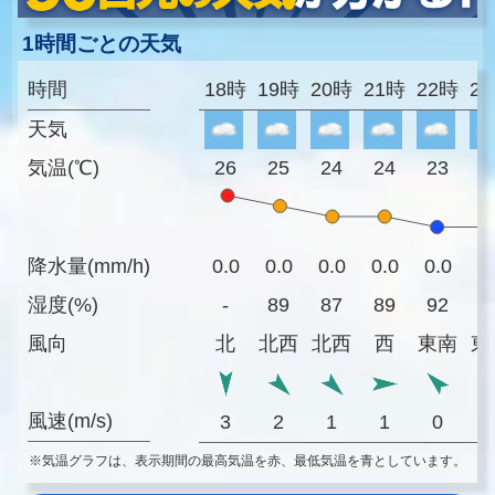
1時間ごとの天気
時間
18時
19時
20時
21時
22時
2
天気
気温(℃)
26
25
24
24
23
2
降水量(mm/h)
0.0
0.0
0.0
0.0
0.0
0
湿度(%)
-
89
87
89
92
9
風向
北
北西
北西
西
東南
東
風速(m/s)
3
2
1
1
0
※気温グラフは、表示期間の最高気温を赤、最低気温を青としています。