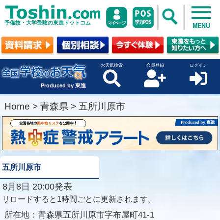
予備校・大学受験の東進ドットコム
MENU
お天気検索
会員登録
ログイン
Produced by 東進
Home
>
青森県
>
五所川原市
五所川原市
8月8日 20:00発表
リロードすると1時間ごとに更新されます。
所在地：
青森県五所川原市字布屋町41-1