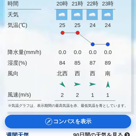
時間
20時
21時
22時
23時
天気
気温(℃)
25
25
24
24
降水量(mm/h)
0.0
0.0
0.0
0.0
湿度(%)
84
85
87
89
風向
北西
西
西
南
風速(m/s)
2
2
1
1
※気温グラフは、表示期間の最高気温を赤、最低気温を青としています。
コンパスを表示
週間天気
90日間の天気を見る