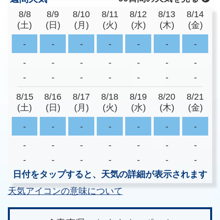
8/8
8/9
8/10
8/11
8/12
8/13
8/14
(土)
(日)
(月)
(火)
(水)
(木)
(金)
-
-
-
-
-
-
-
-
-
-
-
-
-
-
-
-
-
-
-
-
-
8/15
8/16
8/17
8/18
8/19
8/20
8/21
(土)
(日)
(月)
(火)
(水)
(木)
(金)
-
-
-
-
-
-
-
-
-
-
-
-
-
-
-
-
-
-
-
-
-
日付をタップすると、天気の詳細が表示されます
天気アイコンの意味について