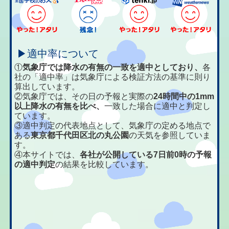
▶適中率について
①
気象庁では降水の有無の一致を適中としており、
各
社の「適中率」は気象庁による検証方法の基準に則り
算出しています。
②気象庁では、その日の予報と実際の
24時間中の1mm
以上降水の有無を比べ、
一致した場合に適中と判定し
ています。
③適中判定の代表地点として、気象庁の定める地点で
ある
東京都千代田区北の丸公園
の天気を参照していま
す。
④本サイトでは、
各社が公開している7日前0時の予報
の適中判定
の結果を比較しています。