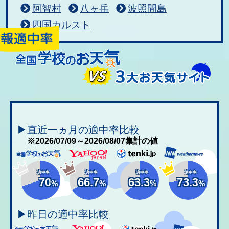
阿智村
八ヶ岳
波照間島
四国カルスト
▶直近一ヵ月の適中率比較
※2026/07/09～2026/08/07集計の値
適中率
適中率
適中率
適中率
70
66.7
63.3
73.3
%
%
%
%
▶昨日の適中率比較