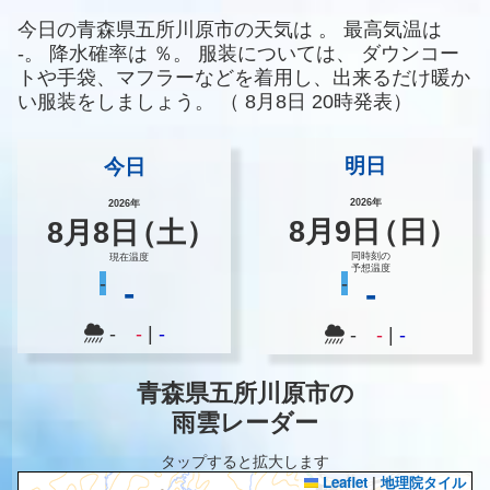
今日の青森県五所川原市の天気は
。
最高気温は
-。
降水確率は
％。
服装については、
ダウンコー
トや手袋、マフラーなどを着用し、出来るだけ暖か
い服装をしましょう。
（
8月8日 20時発表）
明日
今日
2026年
2026年
8
月
9
日
（日）
8
月
8
日
（土）
同時刻の
現在温度
予想温度
-
-
-
-
-
-
|
-
-
-
|
-
青森県五所川原市の
雨雲レーダー
タップすると拡大します
Leaflet
|
地理院タイル