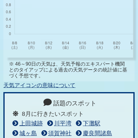
※ 46～90日の天気は、天気予報のエキスパート機関
とのタイアップによる過去の天気データの統計値に基
づく予想です。
天気アイコンの意味について
話題のスポット
8月に行きたいスポット
上田城跡
川平湾
下灘駅
城ヶ島
須賀神社
慶良間諸島