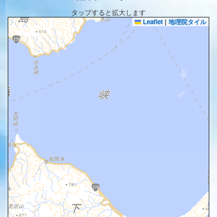
タップすると拡大します
Leaflet
|
地理院タイル