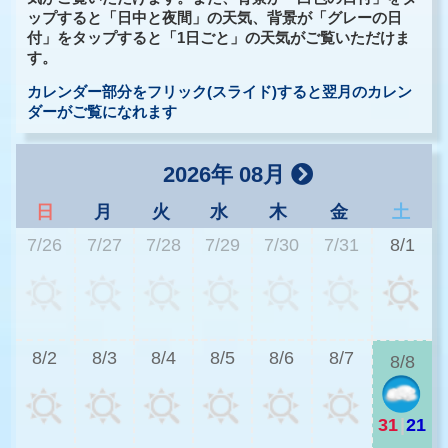
ップすると「日中と夜間」の天気、背景が「グレーの日
付」をタップすると「1日ごと」の天気がご覧いただけま
す。
カレンダー部分をフリック(スライド)すると翌月のカレン
ダーがご覧になれます
2026年 08月
日
月
火
水
木
金
土
7/26
7/27
7/28
7/29
7/30
7/31
8/1
2
8/2
8/3
8/4
8/5
8/6
8/7
8/8
31
|
21
2