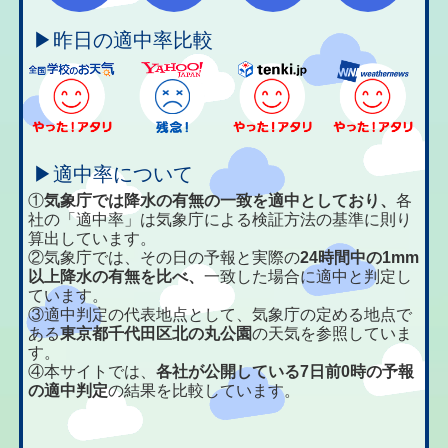
▶昨日の適中率比較
▶適中率について
①
気象庁では降水の有無の一致を適中としており、
各
社の「適中率」は気象庁による検証方法の基準に則り
算出しています。
②気象庁では、その日の予報と実際の
24時間中の1mm
以上降水の有無を比べ、
一致した場合に適中と判定し
ています。
③適中判定の代表地点として、気象庁の定める地点で
ある
東京都千代田区北の丸公園
の天気を参照していま
す。
④本サイトでは、
各社が公開している7日前0時の予報
の適中判定
の結果を比較しています。