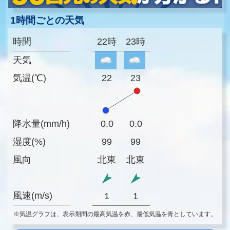
1時間ごとの天気
時間
22時
23時
天気
気温(℃)
22
23
降水量(mm/h)
0.0
0.0
湿度(%)
99
99
風向
北東
北東
風速(m/s)
1
1
※気温グラフは、表示期間の最高気温を赤、最低気温を青としています。