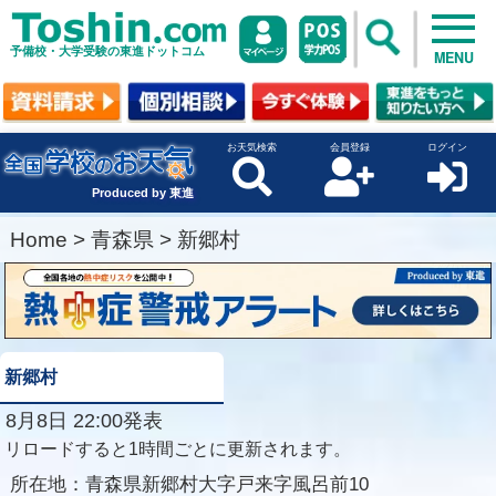
予備校・大学受験の東進ドットコム
MENU
お天気検索
会員登録
ログイン
Produced by 東進
Home
>
青森県
>
新郷村
新郷村
8月8日 22:00発表
リロードすると1時間ごとに更新されます。
所在地：
青森県新郷村大字戸来字風呂前10