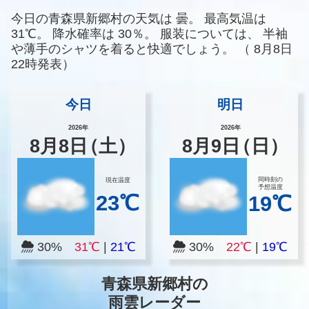
今日の青森県新郷村の天気は
曇。
最高気温は
31℃。
降水確率は
30％。
服装については、
半袖
や薄手のシャツを着ると快適でしょう。
（
8月8日
22時発表）
今日
明日
2026年
2026年
8
月
8
日
（土）
8
月
9
日
（日）
同時刻の
現在温度
予想温度
23℃
19℃
30%
31℃
|
21℃
30%
22℃
|
19℃
青森県新郷村の
雨雲レーダー