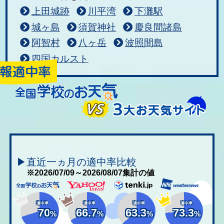
上田城跡
川平湾
下灘駅
城ヶ島
須賀神社
慶良間諸島
阿智村
八ヶ岳
波照間島
四国カルスト
▶直近一ヵ月の適中率比較
※2026/07/09～2026/08/07集計の値
適中率
適中率
適中率
適中率
70
66.7
63.3
73.3
%
%
%
%