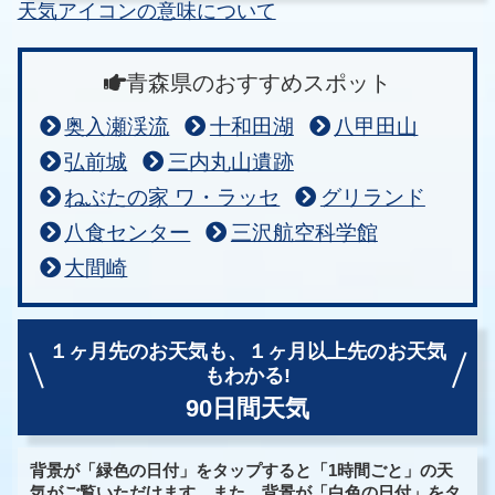
天気アイコンの意味について
青森県のおすすめスポット
奥入瀬渓流
十和田湖
八甲田山
弘前城
三内丸山遺跡
ねぶたの家 ワ・ラッセ
グリランド
八食センター
三沢航空科学館
大間崎
１ヶ月先のお天気も、
１ヶ月以上先のお天気
もわかる!
90日間天気
背景が「緑色の日付」をタップすると「1時間ごと」の天
気がご覧いただけます。また、背景が「白色の日付」をタ