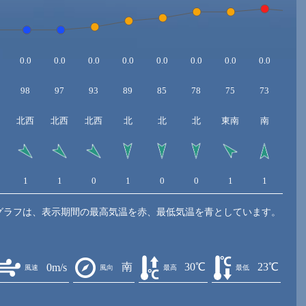
0.0
0.0
0.0
0.0
0.0
0.0
0.0
0.0
0.0
98
97
93
89
85
78
75
73
79
北西
北西
北西
北
北
北
東南
南
南
1
1
0
1
0
0
1
1
2
グラフは、表示期間の最高気温を赤、最低気温を青としています。
南
30℃
23℃
0m/s
風速
風向
最高
最低