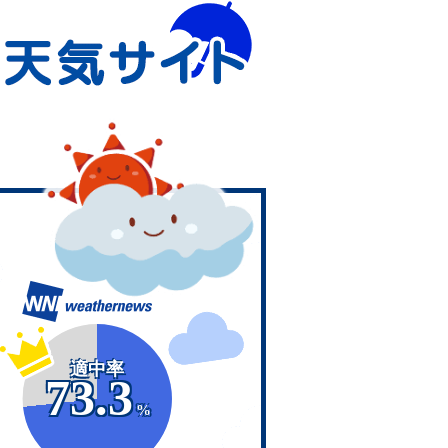
適中率
73.3
%