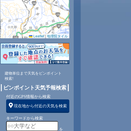
0.0
0.0
0.0
0.0
0.0
0.0
0.0
0.0
0.0
Leaflet
|
地理院タイル
78
81
79
79
82
84
86
88
90
東南
東南
東南
東南
東南
南
南
南
南
建物単位まで天気をピンポイント
2
3
2
2
2
1
1
1
1
検索!
ピンポイント天気予報検索
付近のGPS情報から検索
現在地から付近の天気を検索
キーワードから検索
を