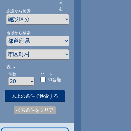
含
む
施設から検索
地域から検索
表示
件数
ソート
50音順
以上の条件で検索する
検索条件をクリア