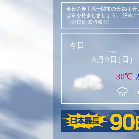
今日の岩手県一関市の天気は
曇
は傘を持参しましょう。
服装に
（8月9日 02時発表）
今日
2026年
8月9日(日)
30℃
/