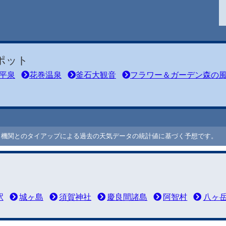
ポット
平泉
花巻温泉
釜石大観音
フラワー＆ガーデン森の
ート機関とのタイアップによる過去の天気データの統計値に基づく予想です。
駅
城ヶ島
須賀神社
慶良間諸島
阿智村
八ヶ