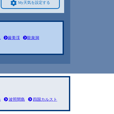
My天気を設定する
風
厳美渓
龍泉洞
岳
波照間島
四国カルスト