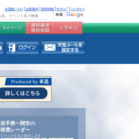
全国統一ﾃｽﾄ
企業案内
採用情報
ｻｲﾄﾏｯﾌﾟ
ﾆｭｰｽﾘﾘｰｽ
岩手県一関市の
雨雲レーダー
クリックすると拡大します