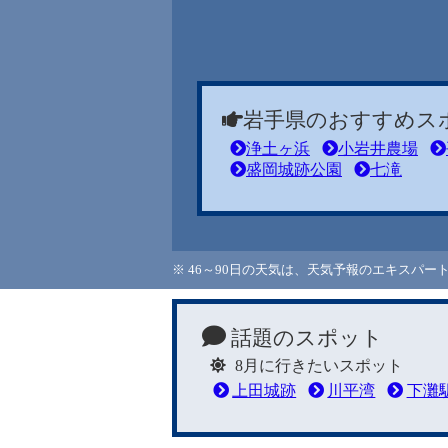
岩手県のおすすめス
浄土ヶ浜
小岩井農場
盛岡城跡公園
七滝
※ 46～90日の天気は、天気予報のエキスパ
話題のスポット
8月に行きたいスポット
上田城跡
川平湾
下灘