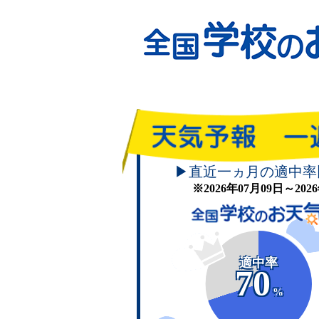
▶直近一ヵ月の適中率
※2026年07月09日～20
適中率
70
%