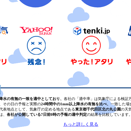
降水の有無の一致を適中としており、
各社の「適中率」は気象庁による検証
、その日の予報と実際の
24時間中の1mm以上降水の有無を比べ、
一致した場
代表地点として、気象庁の定める地点である
東京都千代田区北の丸公園
の天
は、
各社が公開している7日前0時の予報の適中判定
の結果を比較しています
もっと詳しく見る