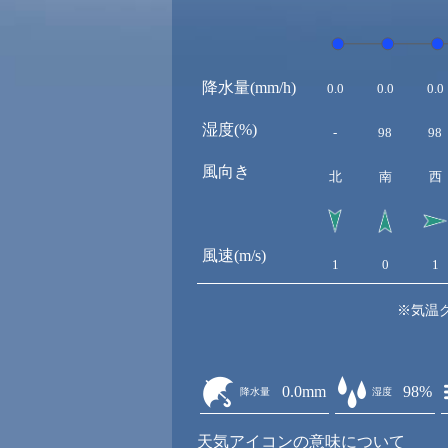
降水量(mm/h)
0.0
0.0
0.0
湿度(%)
-
98
98
風向き
北
南
西
風速(m/s)
1
0
1
※気温
0.0mm
98%
降水量
湿度
天気アイコンの意味について