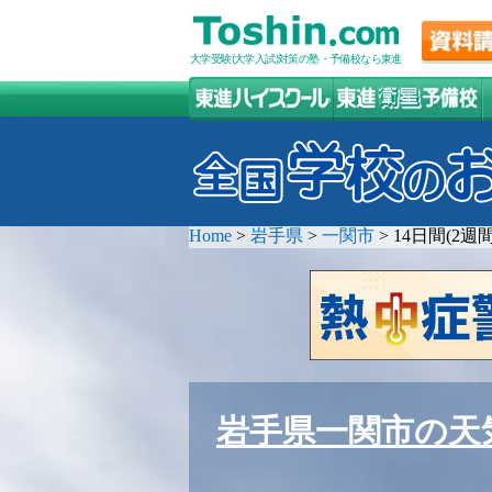
大学受験(大学入試)対策の塾・予備校なら東進
Home
>
岩手県
>
一関市
>
14日間(2
岩手県一関市の天