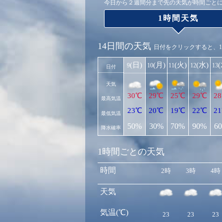
今日から２週間分まで先の天気が時間ごと
1時間天気
14日間の天気
日付をクリックすると、
(日)
(月)
(火)
(水)
9
10
11
12
13
日付
天気
30℃
29℃
25℃
29℃
2
最高気温
23℃
20℃
19℃
22℃
2
最低気温
50%
30%
70%
90%
6
降水確率
1時間ごとの天気
時間
2時
3時
4時
天気
気温(℃)
23
23
23