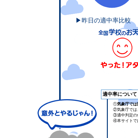
▶昨日の適中率比較
適中率について
①
気象庁では
②気象庁では
③適中判定の
④本サイトで