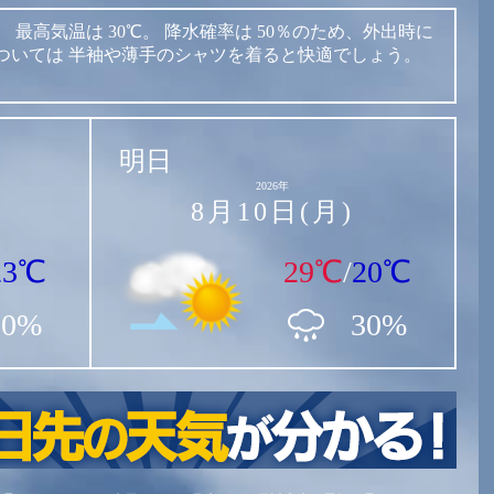
。
最高気温は
30℃。
降水確率は
50％のため、外出時に
ついては
半袖や薄手のシャツを着ると快適でしょう。
明日
2026年
8月10日(月)
23℃
29℃
/
20℃
50%
30%