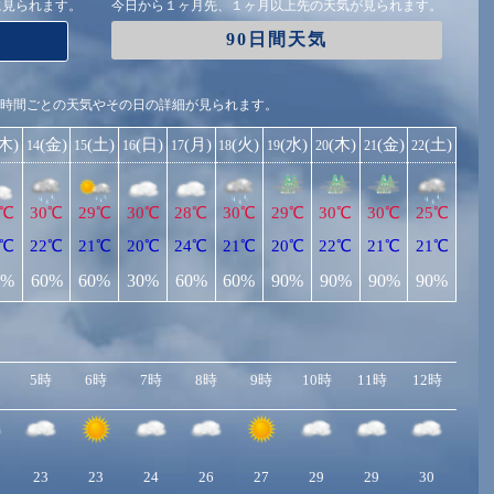
に見られます。
今日から１ヶ月先、１ヶ月以上先の天気が見られます。
90日間天気
1時間ごとの天気やその日の詳細が見られます。
(木)
(金)
(土)
(日)
(月)
(火)
(水)
(木)
(金)
(土)
14
15
16
17
18
19
20
21
22
8℃
30℃
29℃
30℃
28℃
30℃
29℃
30℃
30℃
25℃
1℃
22℃
21℃
20℃
24℃
21℃
20℃
22℃
21℃
21℃
0%
60%
60%
30%
60%
60%
90%
90%
90%
90%
5時
6時
7時
8時
9時
10時
11時
12時
13
23
23
24
26
27
29
29
30
29