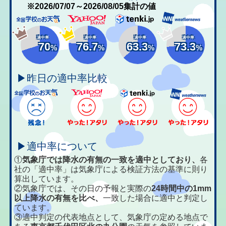
※2026/07/07～2026/08/05集計の値
適中率
適中率
適中率
適中率
70
76.7
63.3
73.3
%
%
%
%
▶昨日の適中率比較
▶適中率について
①
気象庁では降水の有無の一致を適中としており、
各
社の「適中率」は気象庁による検証方法の基準に則り
算出しています。
②気象庁では、その日の予報と実際の
24時間中の1mm
以上降水の有無を比べ、
一致した場合に適中と判定し
ています。
③適中判定の代表地点として、気象庁の定める地点で