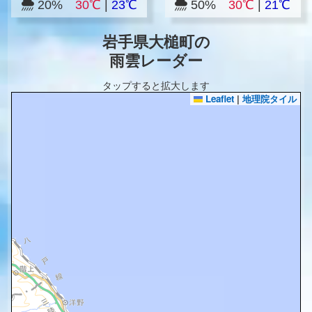
20%
30℃
|
23℃
50%
30℃
|
21℃
岩手県大槌町の
雨雲レーダー
タップすると拡大します
Leaflet
|
地理院タイル