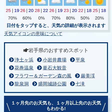
25
|
19
26
|
20
28
|
22
26
|
19
23
|
20
22
|
18
25
|
18
70%
60%
0%
70%
80%
50%
20%
日付をタップすると、天気の詳細が表示されます
天気アイコンの意味について
岩手県のおすすめスポット
浄土ヶ浜
小岩井農場
平泉
花巻温泉
釜石大観音
フラワー＆ガーデン森の風
厳美渓
龍泉洞
盛岡城跡公園
七滝
１ヶ月先のお天気も、
１ヶ月以上先のお天気
もわかる!