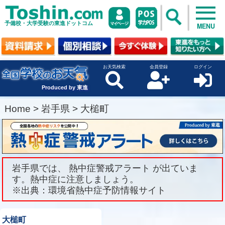
予備校・大学受験の東進ドットコム
MENU
お天気検索
会員登録
ログイン
Produced by 東進
Home
>
岩手県
>
大槌町
岩手県では、 熱中症警戒アラート が出ていま
す。熱中症に注意しましょう。
※出典：環境省熱中症予防情報サイト
大槌町