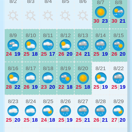
8/2
8/3
8/4
8/5
8/6
8/7
8/8
30
|
23
30
|
21
2
8/9
8/10
8/11
8/12
8/13
8/14
8/15
24
|
19
25
|
18
25
|
17
26
|
20
24
|
21
25
|
19
26
|
20
2
8/16
8/17
8/18
8/19
8/20
8/21
8/22
28
|
22
26
|
19
23
|
20
22
|
18
25
|
18
25
|
19
25
|
19
2
8/23
8/24
8/25
8/26
8/27
8/28
8/29
25
|
20
25
|
18
24
|
18
25
|
19
25
|
21
26
|
21
27
|
20
2