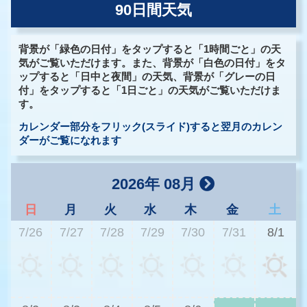
90日間天気
背景が「緑色の日付」をタップすると「1時間ごと」の天
気がご覧いただけます。また、背景が「白色の日付」をタ
ップすると「日中と夜間」の天気、背景が「グレーの日
付」をタップすると「1日ごと」の天気がご覧いただけま
す。
カレンダー部分をフリック(スライド)すると翌月のカレン
ダーがご覧になれます
2026年 08月
日
月
火
水
木
金
土
7/26
7/27
7/28
7/29
7/30
7/31
8/1
2