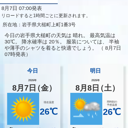
8月7日 07:00発表
リロードすると1時間ごとに更新されます。
所在地：
岩手県大槌町上町1番3号
今日の岩手県大槌町の天気は
晴れ。
最高気温は
30℃。
降水確率は
20％。
服装については、
半袖
や薄手のシャツを着ると快適でしょう。
（
8月7日
07時発表）
今日
明日
2026年
2026年
8
月
7
日
（金）
8
月
8
日
（土）
同時刻の
現在温度
予想温度
26℃
26℃