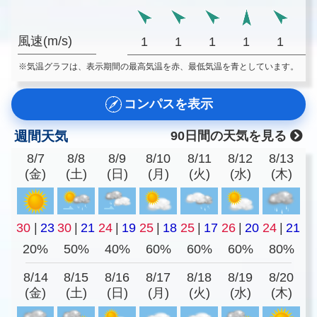
風速(m/s)
1
1
1
1
1
※気温グラフは、表示期間の最高気温を赤、最低気温を青としています。
コンパスを表示
週間天気
90日間の天気を見る
8/7
8/8
8/9
8/10
8/11
8/12
8/13
(金)
(土)
(日)
(月)
(火)
(水)
(木)
30
|
23
30
|
21
24
|
19
25
|
18
25
|
17
26
|
20
24
|
21
20%
50%
40%
60%
60%
60%
80%
8/14
8/15
8/16
8/17
8/18
8/19
8/20
(金)
(土)
(日)
(月)
(火)
(水)
(木)