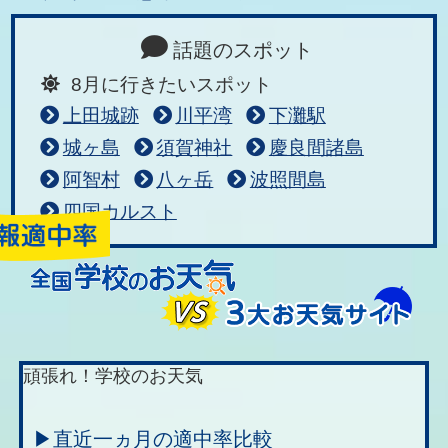
話題のスポット
8月に行きたいスポット
上田城跡
川平湾
下灘駅
城ヶ島
須賀神社
慶良間諸島
阿智村
八ヶ岳
波照間島
四国カルスト
頑張れ！学校のお天気
▶直近一ヵ月の適中率比較