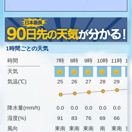
1時間ごとの天気
時間
7時
8時
9時
10時
11時
1
天気
気温(℃)
25
26
27
28
29
3
降水量(mm/h)
0.0
0.0
0.0
0.0
0.0
0
湿度(%)
91
83
76
69
66
6
風向
東南
東南
東南
南
東南
東