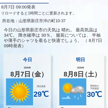
8月7日 09:00発表
リロードすると1時間ごとに更新されます。
所在地：
山形県新庄市沖の町10-37
今日の山形県新庄市の天気は
晴れ。
最高気温は
34℃。
降水確率は
30％。
服装については、
半袖
や薄手のシャツを着ると快適でしょう。
（
8月7日
09時発表）
今日
明日
2026年
2026年
8
月
7
日
（金）
8
月
8
日
（土）
同時刻の
現在温度
予想温度
29℃
30℃