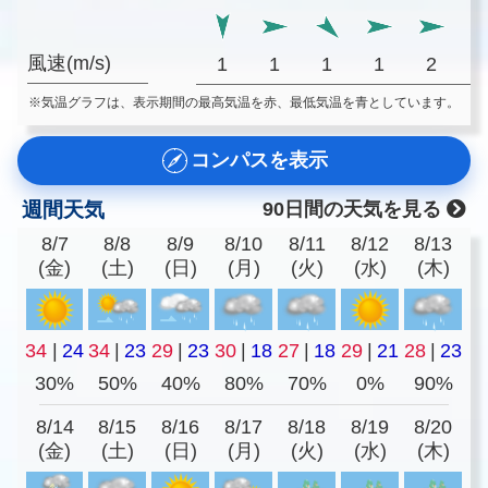
風速(m/s)
1
1
1
1
2
※気温グラフは、表示期間の最高気温を赤、最低気温を青としています。
コンパスを表示
週間天気
90日間の天気を見る
8/7
8/8
8/9
8/10
8/11
8/12
8/13
(金)
(土)
(日)
(月)
(火)
(水)
(木)
34
|
24
34
|
23
29
|
23
30
|
18
27
|
18
29
|
21
28
|
23
30%
50%
40%
80%
70%
0%
90%
8/14
8/15
8/16
8/17
8/18
8/19
8/20
(金)
(土)
(日)
(月)
(火)
(水)
(木)