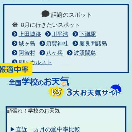
話題のスポット
8月に行きたいスポット
上田城跡
川平湾
下灘駅
城ヶ島
須賀神社
慶良間諸島
阿智村
八ヶ岳
波照間島
四国カルスト
頑張れ！学校のお天気
▶直近一ヵ月の適中率比較