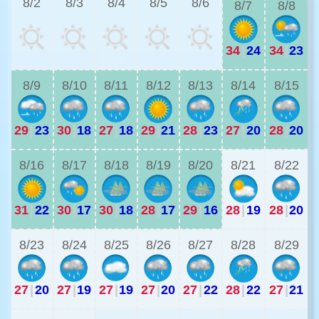
8/2
8/3
8/4
8/5
8/6
8/7
8/8
34
|
24
34
|
23
2
8/9
8/10
8/11
8/12
8/13
8/14
8/15
29
|
23
30
|
18
27
|
18
29
|
21
28
|
23
27
|
20
28
|
20
2
8/16
8/17
8/18
8/19
8/20
8/21
8/22
31
|
22
30
|
17
30
|
18
28
|
17
29
|
16
28
|
19
28
|
20
2
8/23
8/24
8/25
8/26
8/27
8/28
8/29
27
|
20
27
|
19
27
|
19
27
|
20
27
|
22
28
|
22
27
|
21
2