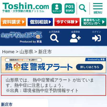
予備校・大学受験の東進ドットコム
MENU
お天気検索
会員登録
ログイン
Produced by 東進
Home
>
山形県
>
新庄市
山形県では、 熱中症警戒アラート が出ていま
す。熱中症に注意しましょう。
※出典：環境省熱中症予防情報サイト
新庄市