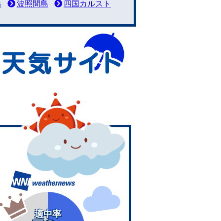
岳
波照間島
四国カルスト
適中率