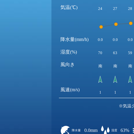
気温(℃)
24
27
28
降水量(mm/h)
0.0
0.0
0.0
湿度(%)
70
63
59
風向き
南
南
南
風速(m/s)
1
1
1
※気温
0.0mm
63%
降水量
湿度