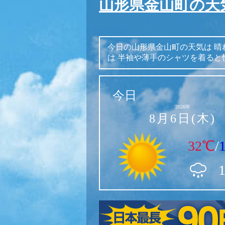
山形県金山町の天
今日の山形県金山町の天気は
晴
は
半袖や薄手のシャツを着ると
今日
2026年
8月6日(木)
32℃
/