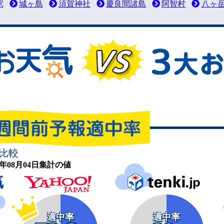
駅
城ヶ島
須賀神社
慶良間諸島
阿智村
八ヶ
比較
26年08月04日集計の値
適中率
適中率