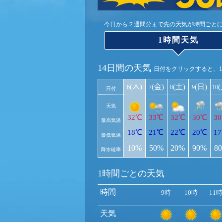
今日から２週間分まで先の天気が時間ごと
1時間天気
14日間の天気
日付をクリックすると、
(木)
(金)
(土)
(日)
6
7
8
9
10
日付
天気
32℃
33℃
32℃
30℃
3
最高気温
18℃
21℃
22℃
20℃
1
最低気温
10%
50%
20%
90%
8
降水確率
1時間ごとの天気
時間
9時
10時
11
天気