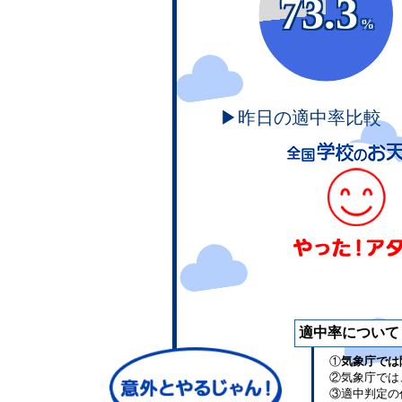
73.3
%
▶昨日の適中率比較
適中率について
①
気象庁では
②気象庁では
③適中判定の