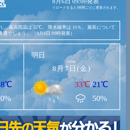
8月6日 09:00発表
気
リロードすると1時間ごとに更新されます。
れ。
最高気温は
32℃。
降水確率は
10％。
服装について
快適でしょう。
（8月6日 09時発表）
明日
2026年
8月7日(金)
18℃
33℃
/
21℃
10%
50%