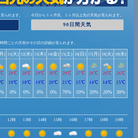
に見られます。
今日から１ヶ月先、１ヶ月以上先の天気が見られます。
90日間天気
1時間ごとの天気やその日の詳細が見られます。
(月)
(火)
(水)
(木)
(金)
(土)
(日)
(月)
(火)
(水)
11
12
13
14
15
16
17
18
19
0℃
28℃
28℃
29℃
30℃
29℃
27℃
26℃
26℃
26℃
7℃
19℃
18℃
19℃
20℃
21℃
15℃
14℃
14℃
15℃
0%
0%
0%
0%
0%
70%
10%
20%
20%
30%
時
12時
13時
14時
15時
16時
17時
18時
19時
20