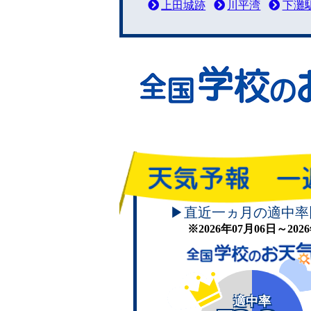
上田城跡
川平湾
下灘
▶直近一ヵ月の適中率
※2026年07月06日～20
適中率