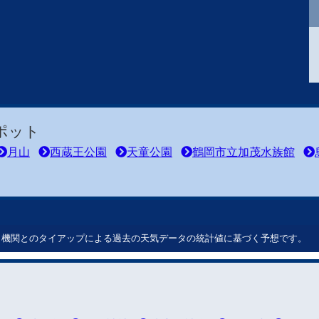
ポット
月山
西蔵王公園
天童公園
鶴岡市立加茂水族館
ート機関とのタイアップによる過去の天気データの統計値に基づく予想です。