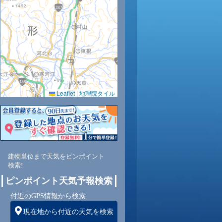
25
24
23
0.0
0.0
0.0
87
89
90
Leaflet
|
地理院タイル
西
西
西
北西
1
1
1
建物単位まで天気をピンポイント
検索!
ピンポイント天気予報検索
付近のGPS情報から検索
現在地から付近の天気を検索