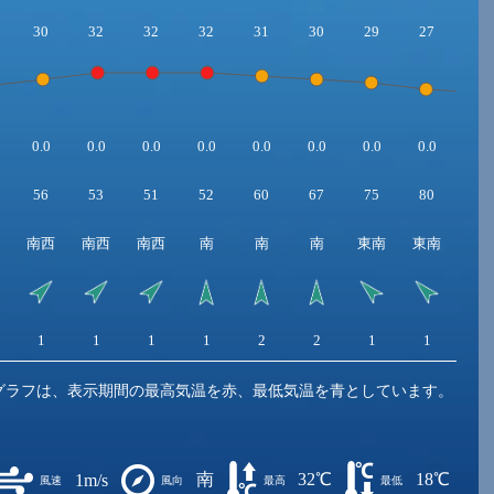
30
32
32
32
31
30
29
27
26
0.0
0.0
0.0
0.0
0.0
0.0
0.0
0.0
0.0
56
53
51
52
60
67
75
80
84
南西
南西
南西
南
南
南
東南
東南
南
1
1
1
1
2
2
1
1
1
グラフは、表示期間の最高気温を赤、最低気温を青としています。
南
32℃
18℃
1m/s
風速
風向
最高
最低