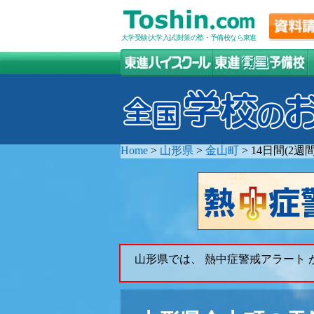
大学受験(大学入試)対策の塾・予備校なら東進
Home
>
山形県
>
金山町
>
14日間(2
山形県では、 熱中症警戒アラート