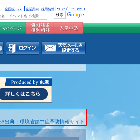
全国統一ﾃｽﾄ
企業案内
採用情報
ｻｲﾄﾏｯﾌﾟ
ﾆｭｰｽﾘﾘｰｽ
※出典：環境省熱中症予防情報サイト