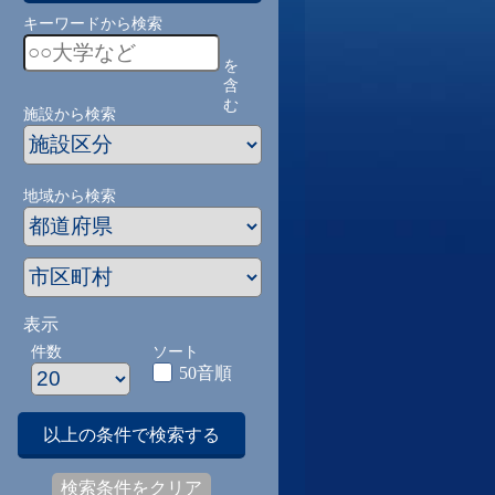
キーワードから検索
を
含
む
施設から検索
地域から検索
表示
件数
ソート
50音順
以上の条件で検索する
検索条件をクリア