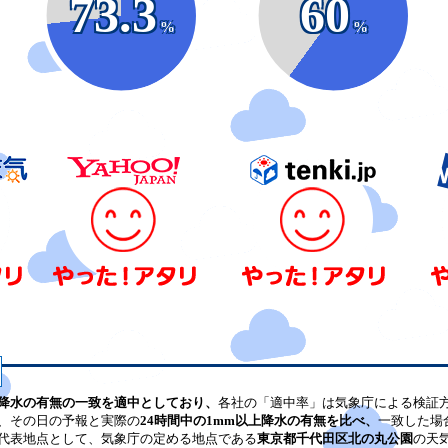
73.3
60
%
%
降水の有無の一致を適中としており、
各社の「適中率」は気象庁による検証
、その日の予報と実際の
24時間中の1mm以上降水の有無を比べ、
一致した場
代表地点として、気象庁の定める地点である
東京都千代田区北の丸公園
の天