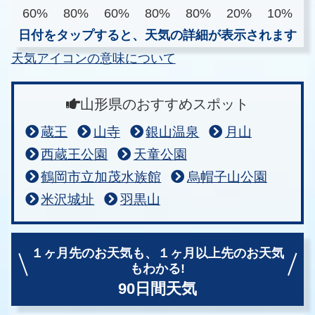
60%
80%
60%
80%
80%
20%
10%
日付をタップすると、天気の詳細が表示されます
天気アイコンの意味について
山形県のおすすめスポット
蔵王
山寺
銀山温泉
月山
西蔵王公園
天童公園
鶴岡市立加茂水族館
烏帽子山公園
米沢城址
羽黒山
１ヶ月先のお天気も、
１ヶ月以上先のお天気
もわかる!
90日間天気