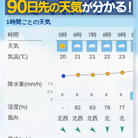
1時間ごとの天気
時間
5時
6時
7時
8時
9時
1
天気
気温(℃)
20
21
21
22
23
2
降水量(mm/h)
湿度(%)
-
82
83
78
77
7
風向
北西
北西
北西
北
北