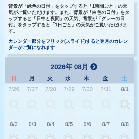
背景が「緑色の日付」をタップすると「1時間ごと」の天
気がご覧いただけます。また、背景が「白色の日付」をタ
ップすると「日中と夜間」の天気、背景が「グレーの日
付」をタップすると「1日ごと」の天気がご覧いただけま
す。
カレンダー部分をフリック(スライド)すると翌月のカレン
ダーがご覧になれます
2026年 08月
日
月
火
水
木
金
土
7/26
7/27
7/28
7/29
7/30
7/31
8/1
2
8/2
8/3
8/4
8/5
8/6
8/7
8/8