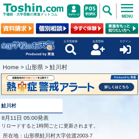
予備校・大学受験の東進ドットコム
MENU
お天気検索
会員登録
ログイン
Produced by 東進
Home
>
山形県
>
鮭川村
鮭川村
8月11日 05:00発表
リロードすると1時間ごとに更新されます。
所在地：
山形県鮭川村大字佐渡2003-7