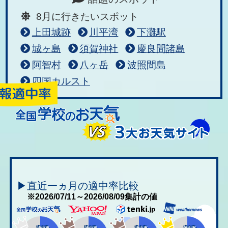
8月に行きたいスポット
上田城跡
川平湾
下灘駅
城ヶ島
須賀神社
慶良間諸島
阿智村
八ヶ岳
波照間島
四国カルスト
▶直近一ヵ月の適中率比較
※2026/07/11～2026/08/09集計の値
適中率
適中率
適中率
適中率