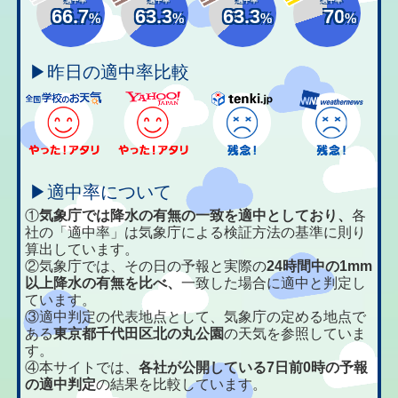
66.7
63.3
63.3
70
%
%
%
%
▶昨日の適中率比較
▶適中率について
①
気象庁では降水の有無の一致を適中としており、
各
社の「適中率」は気象庁による検証方法の基準に則り
算出しています。
②気象庁では、その日の予報と実際の
24時間中の1mm
以上降水の有無を比べ、
一致した場合に適中と判定し
ています。
③適中判定の代表地点として、気象庁の定める地点で
ある
東京都千代田区北の丸公園
の天気を参照していま
す。
④本サイトでは、
各社が公開している7日前0時の予報
の適中判定
の結果を比較しています。