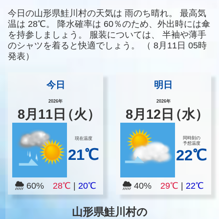
今日の山形県鮭川村の天気は
雨のち晴れ。
最高気
温は
28℃。
降水確率は
60％のため、外出時には傘
を持参しましょう。
服装については、
半袖や薄手
のシャツを着ると快適でしょう。
（
8月11日 05時
発表）
今日
明日
2026年
2026年
8
月
11
日
（火）
8
月
12
日
（水）
同時刻の
現在温度
予想温度
21℃
22℃
60%
28℃
|
20℃
40%
29℃
|
22℃
山形県鮭川村の