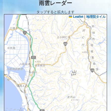
雨雲レーダー
タップすると拡大します
Leaflet
|
地理院タイル