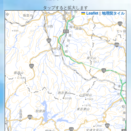
タップすると拡大します
Leaflet
|
地理院タイル