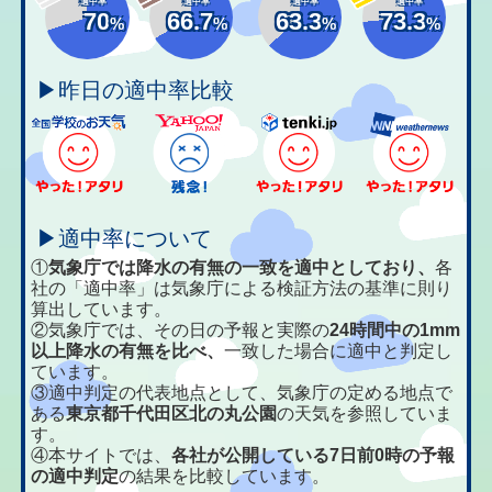
適中率
適中率
適中率
適中率
70
66.7
63.3
73.3
%
%
%
%
▶昨日の適中率比較
▶適中率について
①
気象庁では降水の有無の一致を適中としており、
各
社の「適中率」は気象庁による検証方法の基準に則り
算出しています。
②気象庁では、その日の予報と実際の
24時間中の1mm
以上降水の有無を比べ、
一致した場合に適中と判定し
ています。
③適中判定の代表地点として、気象庁の定める地点で
ある
東京都千代田区北の丸公園
の天気を参照していま
す。
④本サイトでは、
各社が公開している7日前0時の予報
の適中判定
の結果を比較しています。