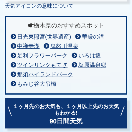
天気アイコンの意味について
栃木県のおすすめスポット
日光東照宮(世界遺産)
華厳の滝
中禅寺湖
鬼怒川温泉
足利フラワーパーク
いろは坂
ツインリンクもてぎ
塩原温泉郷
那須ハイランドパーク
もみじ谷大吊橋
１ヶ月先のお天気も、
１ヶ月以上先のお天気
もわかる!
90日間天気