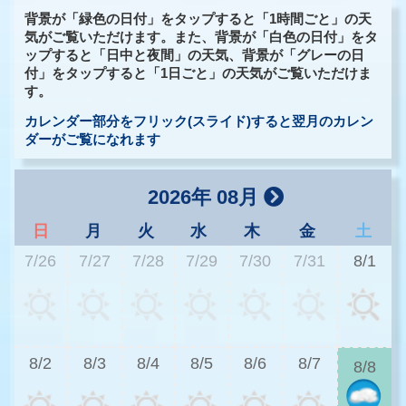
背景が「緑色の日付」をタップすると「1時間ごと」の天
気がご覧いただけます。また、背景が「白色の日付」をタ
ップすると「日中と夜間」の天気、背景が「グレーの日
付」をタップすると「1日ごと」の天気がご覧いただけま
す。
カレンダー部分をフリック(スライド)すると翌月のカレン
ダーがご覧になれます
2026年 08月
日
月
火
水
木
金
土
7/26
7/27
7/28
7/29
7/30
7/31
8/1
3
8/2
8/3
8/4
8/5
8/6
8/7
8/8