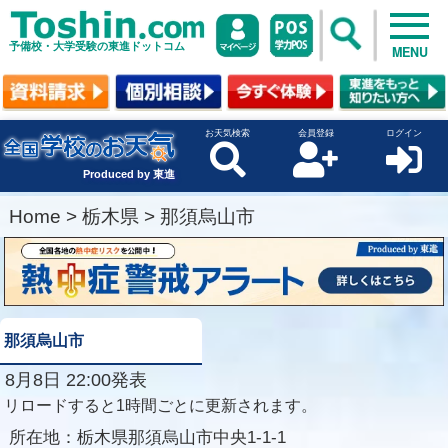
予備校・大学受験の東進ドットコム
MENU
お天気検索
会員登録
ログイン
Produced by 東進
Home
>
栃木県
>
那須烏山市
那須烏山市
8月8日 22:00発表
リロードすると1時間ごとに更新されます。
所在地：
栃木県那須烏山市中央1-1-1