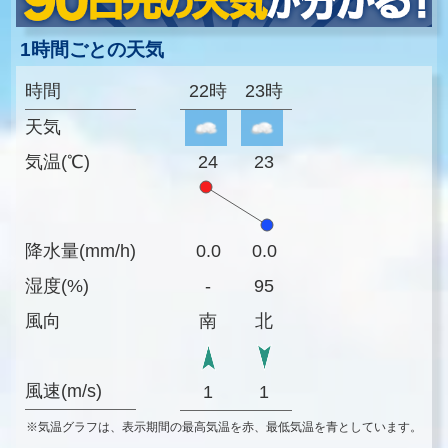
1時間ごとの天気
時間
22時
23時
天気
気温(℃)
24
23
降水量(mm/h)
0.0
0.0
湿度(%)
-
95
風向
南
北
風速(m/s)
1
1
※気温グラフは、表示期間の最高気温を赤、最低気温を青としています。