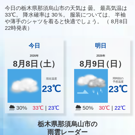
今日の栃木県那須烏山市の天気は
曇。
最高気温は
33℃。
降水確率は
30％。
服装については、
半袖
や薄手のシャツを着ると快適でしょう。
（
8月8日
22時発表）
今日
明日
2026年
2026年
8
月
8
日
（土）
8
月
9
日
（日）
同時刻の
現在温度
予想温度
23℃
23℃
30%
33℃
|
23℃
50%
30℃
|
22℃
栃木県那須烏山市の
雨雲レーダー