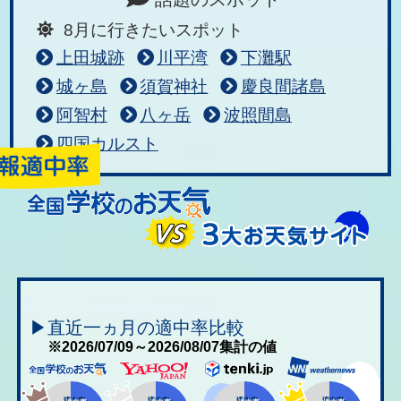
8月に行きたいスポット
上田城跡
川平湾
下灘駅
城ヶ島
須賀神社
慶良間諸島
阿智村
八ヶ岳
波照間島
四国カルスト
▶直近一ヵ月の適中率比較
※2026/07/09～2026/08/07集計の値