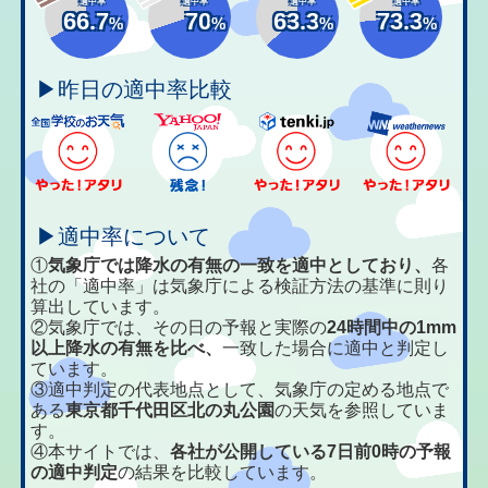
適中率
適中率
適中率
適中率
66.7
70
63.3
73.3
%
%
%
%
▶昨日の適中率比較
▶適中率について
①
気象庁では降水の有無の一致を適中としており、
各
社の「適中率」は気象庁による検証方法の基準に則り
算出しています。
②気象庁では、その日の予報と実際の
24時間中の1mm
以上降水の有無を比べ、
一致した場合に適中と判定し
ています。
③適中判定の代表地点として、気象庁の定める地点で
ある
東京都千代田区北の丸公園
の天気を参照していま
す。
④本サイトでは、
各社が公開している7日前0時の予報
の適中判定
の結果を比較しています。