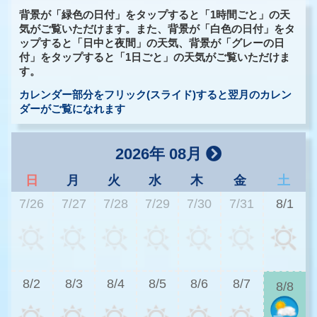
背景が「緑色の日付」をタップすると「1時間ごと」の天
気がご覧いただけます。また、背景が「白色の日付」をタ
ップすると「日中と夜間」の天気、背景が「グレーの日
付」をタップすると「1日ごと」の天気がご覧いただけま
す。
カレンダー部分をフリック(スライド)すると翌月のカレン
ダーがご覧になれます
2026年 08月
日
月
火
水
木
金
土
7/26
7/27
7/28
7/29
7/30
7/31
8/1
2
8/2
8/3
8/4
8/5
8/6
8/7
8/8