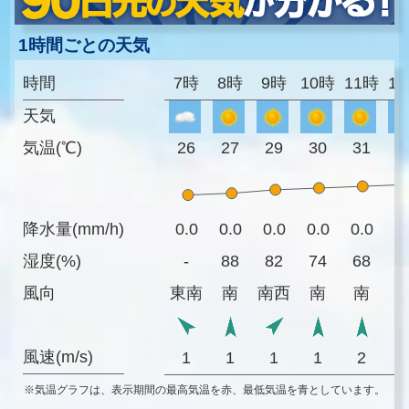
1時間ごとの天気
時間
7時
8時
9時
10時
11時
1
天気
気温(℃)
26
27
29
30
31
3
降水量(mm/h)
0.0
0.0
0.0
0.0
0.0
0
湿度(%)
-
88
82
74
68
6
風向
東南
南
南西
南
南
風速(m/s)
1
1
1
1
2
※気温グラフは、表示期間の最高気温を赤、最低気温を青としています。