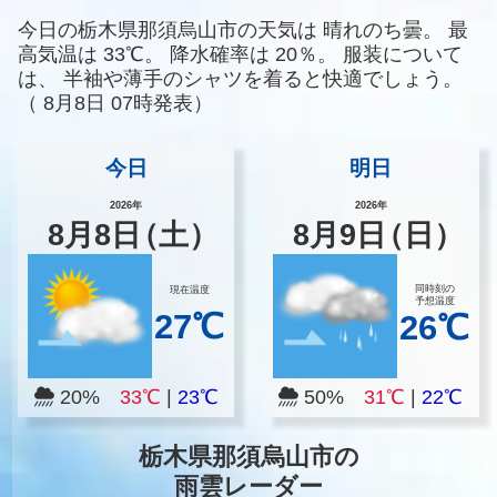
今日の栃木県那須烏山市の天気は
晴れのち曇。
最
高気温は
33℃。
降水確率は
20％。
服装について
は、
半袖や薄手のシャツを着ると快適でしょう。
（
8月8日 07時発表）
今日
明日
2026年
2026年
8
月
8
日
（土）
8
月
9
日
（日）
同時刻の
現在温度
予想温度
27℃
26℃
20%
33℃
|
23℃
50%
31℃
|
22℃
栃木県那須烏山市の
雨雲レーダー