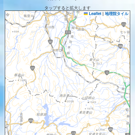
タップすると拡大します
Leaflet
|
地理院タイル