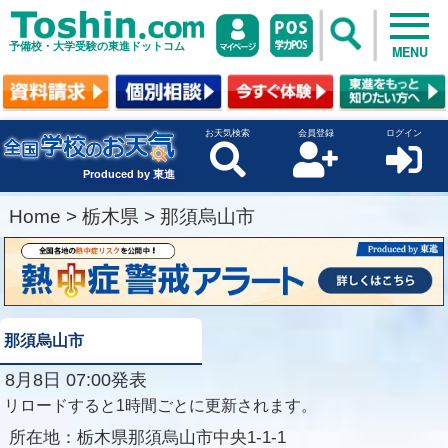
予備校・大学受験の東進ドットコム
MENU
お天気検索
会員登録
ログイン
Produced by 東進
Home
>
栃木県
>
那須烏山市
那須烏山市
8月8日 07:00発表
リロードすると1時間ごとに更新されます。
所在地：
栃木県那須烏山市中央1-1-1