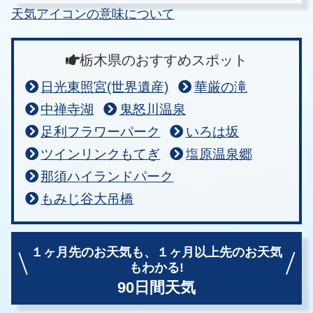
天気アイコンの意味について
栃木県のおすすめスポット
日光東照宮(世界遺産)
華厳の滝
中禅寺湖
鬼怒川温泉
足利フラワーパーク
いろは坂
ツインリンクもてぎ
塩原温泉郷
那須ハイランドパーク
もみじ谷大吊橋
１ヶ月先のお天気も、
１ヶ月以上先のお天気
もわかる!
90日間天気