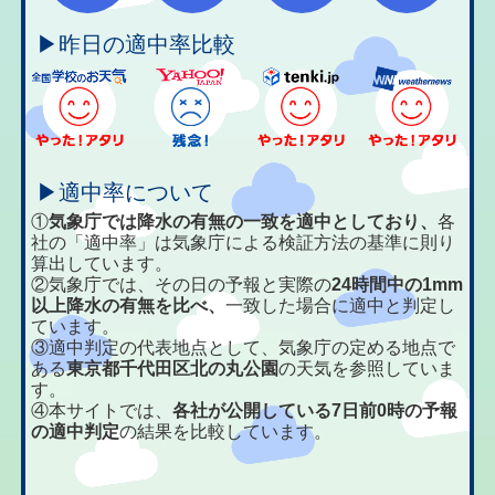
▶昨日の適中率比較
▶適中率について
①
気象庁では降水の有無の一致を適中としており、
各
社の「適中率」は気象庁による検証方法の基準に則り
算出しています。
②気象庁では、その日の予報と実際の
24時間中の1mm
以上降水の有無を比べ、
一致した場合に適中と判定し
ています。
③適中判定の代表地点として、気象庁の定める地点で
ある
東京都千代田区北の丸公園
の天気を参照していま
す。
④本サイトでは、
各社が公開している7日前0時の予報
の適中判定
の結果を比較しています。