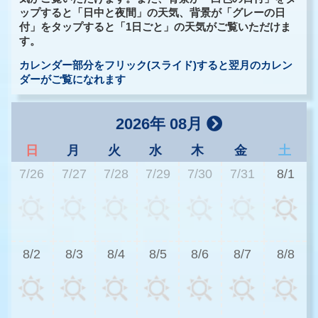
ップすると「日中と夜間」の天気、背景が「グレーの日
付」をタップすると「1日ごと」の天気がご覧いただけま
す。
カレンダー部分をフリック(スライド)すると翌月のカレン
ダーがご覧になれます
2026年 08月
日
月
火
水
木
金
土
7/26
7/27
7/28
7/29
7/30
7/31
8/1
3
8/2
8/3
8/4
8/5
8/6
8/7
8/8
2