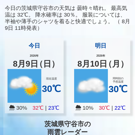
今日の茨城県守谷市の天気は
曇時々晴れ。
最高気
温は
32℃。
降水確率は
30％。
服装については、
半袖や薄手のシャツを着ると快適でしょう。
（
8月
9日 11時発表）
今日
明日
2026年
2026年
8
月
9
日
（日）
8
月
10
日
（月）
同時刻の
現在温度
予想温度
30℃
30℃
30%
32℃
|
23℃
10%
30℃
|
22℃
茨城県守谷市の
雨雲レーダー