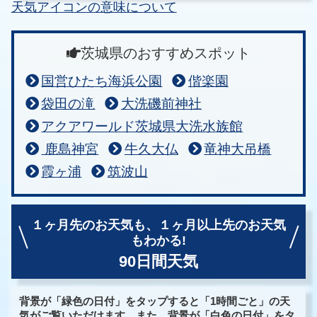
天気アイコンの意味について
茨城県のおすすめスポット
国営ひたち海浜公園
偕楽園
袋田の滝
大洗磯前神社
アクアワールド茨城県大洗水族館
鹿島神宮
牛久大仏
竜神大吊橋
霞ヶ浦
筑波山
１ヶ月先のお天気も、
１ヶ月以上先のお天気
もわかる!
90日間天気
背景が「緑色の日付」をタップすると「1時間ごと」の天
気がご覧いただけます。また、背景が「白色の日付」をタ