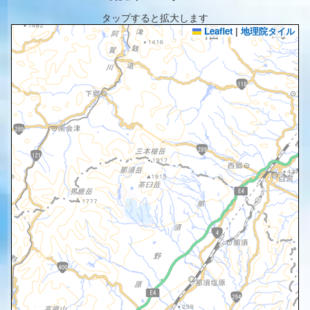
タップすると拡大します
Leaflet
|
地理院タイル