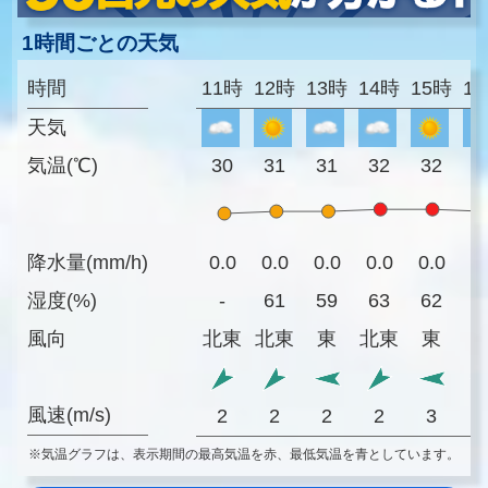
1時間ごとの天気
時間
11時
12時
13時
14時
15時
1
天気
気温(℃)
30
31
31
32
32
3
降水量(mm/h)
0.0
0.0
0.0
0.0
0.0
0
湿度(%)
-
61
59
63
62
6
風向
北東
北東
東
北東
東
風速(m/s)
2
2
2
2
3
※気温グラフは、表示期間の最高気温を赤、最低気温を青としています。