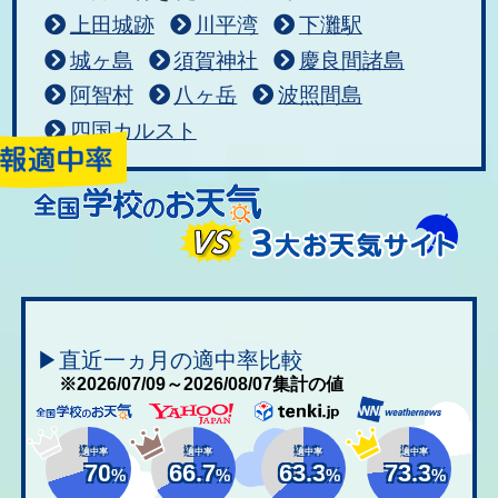
上田城跡
川平湾
下灘駅
城ヶ島
須賀神社
慶良間諸島
阿智村
八ヶ岳
波照間島
四国カルスト
▶直近一ヵ月の適中率比較
※2026/07/09～2026/08/07集計の値
適中率
適中率
適中率
適中率
70
66.7
63.3
73.3
%
%
%
%