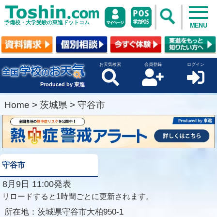
予備校・大学受験の東進ドットコム
MENU
お天気検索
会員登録
ログイン
Produced by 東進
Home
>
茨城県
>
守谷市
守谷市
8月9日 11:00発表
リロードすると1時間ごとに更新されます。
所在地：
茨城県守谷市大柏950-1